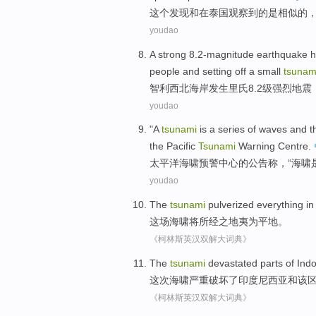
这个
发现
和
在
泰国
观察
到
的
是
相似的
youdao
A
strong
8.2
-magnitude
earthquake
h
people
and
setting off a
small
tsunam
智利
西北
海岸
发生里氏8.2
级
强烈
地震
youdao
"A
tsunami
is
a series
of
waves
and
t
the Pacific
Tsunami
Warning
Centre
.
太平洋
海啸
预警
中心
的
公告
称
，“海啸
youdao
The
tsunami
pulverized everything in 
这场
海啸将所经之地
夷
为平地。
《柯林斯英汉双解大词典》
The
tsunami
devastated
parts
of
Ind
这次
海啸
严重破坏了
印度尼西亚
和
该
《柯林斯英汉双解大词典》