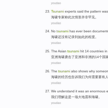
youdao
Tsunami
experts
said
the
pattern
was
海啸
专家
称
此次
情形
并非
罕见
。
youdao
No
tsunami
has
ever been
document
海啸
还
没有
记录
到
如此
的
程度
。
youdao
The
Asian
tsunami
hit
14
countries
in
亚洲
海啸
袭击了
亚洲
和
非洲
的
14个
国
youdao
The
tsunami
also
shows
why
someon
海啸
的经历
也
告诉
我们为何
需要
要
有
youdao
We
understand
it
was
an
enormous
我们
理解
这
是
一场
大
地震
和
海啸
。
youdao