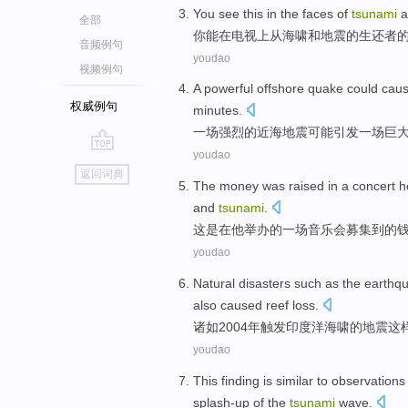
You
see
this
in
the
faces
of
tsunami
a
全部
你
能
在
电视
上从
海啸
和
地震
的
生还者
音频例句
youdao
视频例句
A
powerful
offshore
quake
could
cau
权威例句
minutes
.
一
场
强烈的
近海
地震
可能
引发
一场
巨
youdao
go
返回词典
top
The
money
was
raised
in
a
concert
h
and
tsunami
.
这
是
在
他
举办
的一
场音乐会
募集到
的
youdao
Natural
disasters
such as
the
earthq
also
caused
reef
loss
.
诸如
2004年
触发
印度洋
海啸
的
地震
这
youdao
This
finding
is
similar
to observations
splash-up of the
tsunami
wave
.