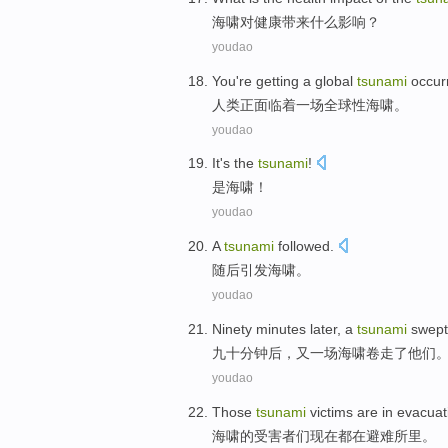
海啸
对
健康
带来
什么
影响
？
youdao
You
're
getting
a
global
tsunami
occur
人类
正
面临着
一场
全球性
海啸
。
youdao
It's
the
tsunami
!
是
海啸
！
youdao
A
tsunami
followed.
随后
引发
海啸。
youdao
Ninety
minutes
later
,
a
tsunami
swept
九十
分钟
后
，
又一
场海啸
卷走了
他们
youdao
Those
tsunami
victims
are
in
evacuat
海啸
的
受害者们
现在都
在
避难
所里
。