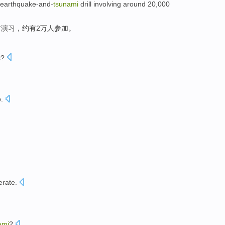
earthquake-and-
tsunami
drill involving
around
20,000
啸
演习
，约有2万人参加。
s
?
b
.
erate
.
ami
?