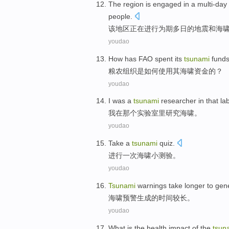
The
region
is engaged
in
a multi-day
people
.
该
地区
正在
进行
为期
多日的地震和海
youdao
How
has FAO spent
its
tsunami
fund
粮农
组织
是如何
使用
其
海啸
资金
的？
youdao
I
was
a
tsunami
researcher
in
that
la
我
在
那个
实验室里
研究
海啸。
youdao
Take
a
tsunami
quiz
.
进行
一次
海啸
小测验
。
youdao
Tsunami
warnings
take longer
to
gen
海啸
预警
生成的
时间
较长。
youdao
What
is the
health
impact
of
the
tsun