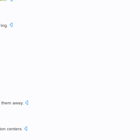
ring
.
them
away.
。
ion
centers
.