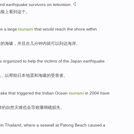
nd
earthquake
survivors
on
television
.
的
脸上
看到
这个
。
se
a
large
tsunami
that
would
reach
the
shore
within
大
的
海啸
，
并且在
几分钟内
就可以
到达
海岸
。
e
organized
to
help
the
victims
of
the
Japan
earthquake
钱
，
以
帮助
日本
地震
和
海啸
的
受害者
。
uake
that
triggered
the
Indian Ocean
tsunami
in 2004
have
样
的
自然
灾难
也
会
导致
珊瑚礁
损失
。
in
Thailand
,
where
a
seawall
at
Patong
Beach
caused
a