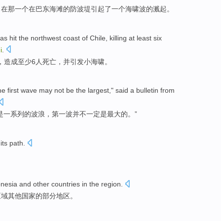
，
在
那
一
个
在
巴东
海滩
的
防波堤
引起了
一个海啸波的溅起。
as hit
the northwest
coast
of
Chile
,
killing
at least
six
i
.
，
造成
至少
6
人
死亡，
并
引发
小
海啸
。
he first
wave
may not
be
the
largest
,"
said
a
bulletin from
是
一系列
的
波浪
，
第一
波
并不
一定是
最大
的。”
its
path
.
onesia
and
other
countries
in
the
region
.
区域
其他
国家
的
部分地区
。