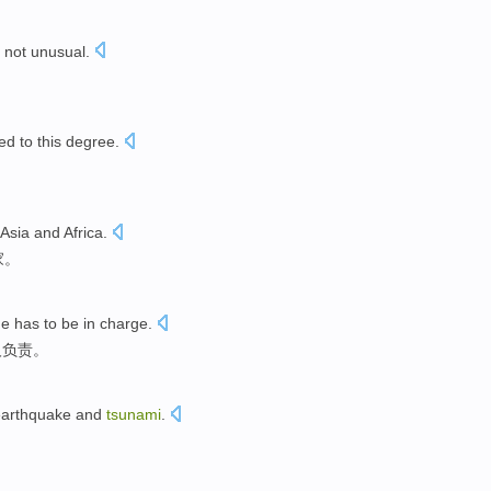
 not
unusual
.
ed
to
this
degree
.
Asia
and
Africa
.
家
。
e has
to
be
in charge
.
人
负责。
earthquake
and
tsunami
.