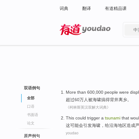
词典
翻译
有道精品课
中
有道 - 网易旗下搜索
双语例句
More than
600,000
people
were disp
全部
超过
60万
人
被
海啸搞得
背井离乡
。
口语
《柯林斯英汉双解大词典》
书面语
This
could
trigger a
tsunami
that wou
论文
这
可能会
引发
海啸
，给沿海地区
造成
youdao
原声例句