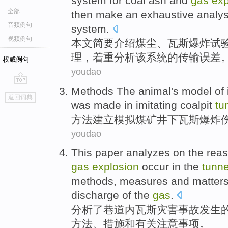
system
for
coal ash
and
gas
exp
全部
then
make an exhaustive
analys
音频例句
system
.
视频例句
本文
简要
介绍
煤尘
、
瓦斯
爆炸
试
理
，
着重
分析
该
系统的
传输
误差
权威例句
youdao
Methods
The
animal
's
model
of
go
返回词典
top
was made in
imitating coalpit
tu
方法
建立
模拟
煤矿井下
瓦斯
爆炸
youdao
This paper analyzes
on the
rea
gas
explosion
occur
in
the
tunne
methods
,
measures
and
matter
discharge
of
the
gas
.
分析
了
巷道内
瓦斯
灾害
事故
发生
方法
、
措施
和
有关
注意
事项
。