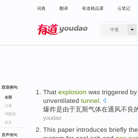
词典
翻译
有道精品课
云笔记
中英
有道 - 网易旗下搜索
双语例句
That
explosion
was
triggered
by
全部
unventilated
tunnel
.
口语
爆炸
是
由于瓦斯
气体
在
通风
不良
书面语
youdao
论文
This paper
introduces
briefly the
原声例句