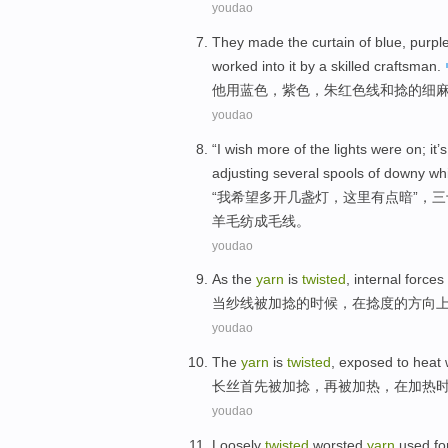
youdao
They made the
curtain
of
blue
,
purpl
worked into it
by
a skilled
craftsman
.
他用
蓝色
，
紫色
，
朱
红色线
和
捻
的
细
youdao
“
I
wish
more of the
lights
were on; it’s
adjusting
several
spools
of
downy
wh
“
我
希望
多开
几盏灯
，这里有点
暗
”，
三
羊毛纺成
毛线
。
youdao
As
the
yarn
is
twisted
, internal forces
当
纱线
被
加
捻
的
时候，
在
捻度
的
方向
youdao
The
yarn
is
twisted
, exposed to
heat
长丝
首先
被
加捻，再被
加热
，
在
加热
youdao
Loosely
twisted
worsted
yarn
used fo