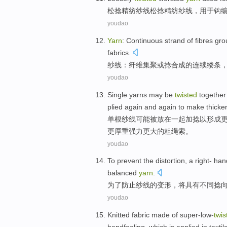
松
捻
精纺
纱线松捻精纺
纱线
，
用于
钩
youdao
Yarn
:
Continuous
strand
of
fibres
gro
fabrics.
纱线
：
纤维
集聚
或
捻
合成
的
连续
缕
条
youdao
Single
yarns
may
be
twisted
together
plied
again and again
to make
thicke
单根
纱线
可能
被
放在
一起
加
捻
以
形成
更
厚重
强力更大的粗
绳索
。
youdao
To
prevent
the
distortion
, a right- ha
balanced
yarn
.
为了
防止
纱线
的
变形
，将具有不同
捻
youdao
Knitted
fabric made of
super-low-
twis