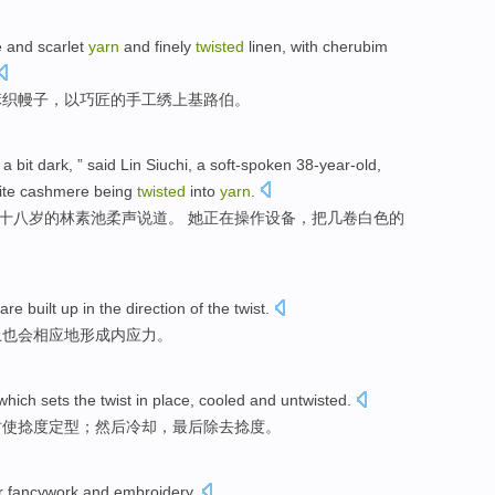
e
and
scarlet
yarn
and
finely
twisted
linen,
with
cherubim
麻织
幔子
，
以
巧匠
的手工
绣上基
路伯
。
 a bit
dark
, ” said Lin Siuchi, a
soft-spoken
38-year-old
,
ite
cashmere
being
twisted
into
yarn
.
十八
岁
的
林素池柔声说道
。 她正在操作设备，把
几
卷
白色
的
 are built up
in
the
direction
of
the
twist
.
上也会相应地形成内应力。
which sets
the
twist
in
place,
cooled
and untwisted.
时
使
捻度
定型；然后
冷却
，最后除去捻度。
r
fancywork
and
embroidery
.