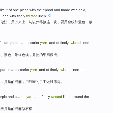
ike it-of
one
piece
with
the
ephod
and made
with
gold
,
n
,
and
with
finely
twisted
linen
.
的做法，用以束上，与以弗得接连
一
块
，要
用
金
线和
蓝色
、
紫
f
blue
,
purple
and
scarlet
yarn
,
and
of
finely
twisted
linen
.
色
、
紫色
、朱
红色线
，
并
捻
的
细麻做成。
,
purple
and
scarlet
yarn
,
and
of
finely
twisted
linen-the
线，
并
捻
的
细麻，用巧匠的手工做以
弗
得。
urple
and
scarlet
yarn
and
finely
twisted
linen
around the
色线
并
捻
的
细麻
做石榴。