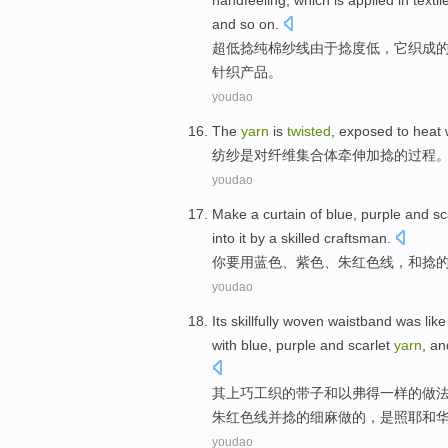
handfeeling
,
which
is
applied
in texti
and
so on.
超低捻纯棉纱线由于
捻度
低，
它
织成
针织产品。
youdao
The
yarn
is
twisted
, exposed
to
heat 
纺纱
是
对
纤维集合体牵伸加
捻
的过程
youdao
Make
a curtain
of
blue
,
purple
and
sc
into it
by
a skilled
craftsman
.
你要
用
蓝色
、
紫色
、
朱
红色线，
和
捻
youdao
Its
skillfully
woven
waistband was
like
with
blue
,
purple
and
scarlet
yarn
,
an
其
上
巧
工
织
的
带子
和以弗得
一样
的做
朱
红色线
并
捻
的细麻做的，
是照
耶和
youdao