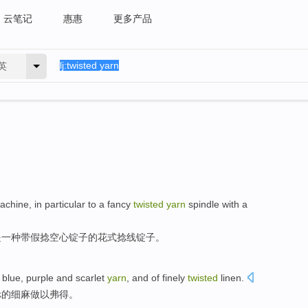
云笔记
惠惠
更多产品
英
achine
,
in particular
to
a
fancy
twisted
yarn
spindle
with
a
是
一种
带
假
捻
空心
锭子
的
花式
捻
线
锭子。
f
blue
,
purple
and
scarlet
yarn
, and of finely
twisted
linen
.
捻
的
细麻做
以弗得。