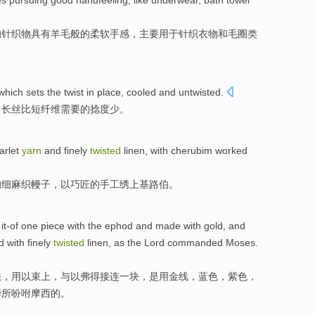
les pursuing good handfeeling, like underwear, bath towel
的
针织物
具有羊毛般的
柔软
手感
，主要
用于
针织衣物
和
毛圈类
which sets
the
twist
in place, cooled and untwisted.
。长丝比短纤维需要
的
捻度
少。
arlet
yarn
and
finely
twisted
linen,
with
cherubim
worked
的细麻织幔子，
以
巧匠
的手工
绣上基
路伯
。
it-of
one
piece
with the ephod
and made with
gold
, and
d
with
finely
twisted
linen
,
as
the Lord
commanded
Moses
.
法，用以束上，
与
以弗得
接连
一
块
，是
用
金
线，
蓝色
，
紫色
，
华所吩咐摩西的。