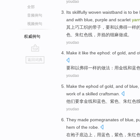
youdao
全部
Its
skillfully
woven
waistband is
to be l
音频例句
and with
blue
,
purple
and
scarlet
yar
视频例句
其
上
巧
工
织
的带子，
要
和
以
弗
得一样
色
、朱
红色线
，
并
捻的细麻做成。
权威例句
youdao
Make it
like
the
ephod
:
of
gold
,
and
o
go
返回词典
top
要
和
以
弗
得
一样
的
做法：用
金
线和
蓝
youdao
Make
the
ephod
of
gold
,
and
of
blue
work
of
a skilled craftsman.
他们要
拿
金
线
和
蓝色
、
紫色
、
朱
红色
youdao
They
made
pomegranates
of
blue
,
p
hem
of
the robe.
在
袍子
底边上，
用
蓝色
，
紫色
，
朱
红