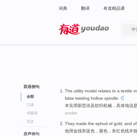
词典
翻译
有道精品课
中
有道 - 网易旗下搜索
双语例句
The utility
model
relates to
a
textile
m
全部
false
twisting
hollow
spindle
.
口语
本
实用新型
涉及
纺织
机械
，
具体
地
说
书面语
youdao
论文
They made the
ephod
of
gold
,
and
o
他用
金
线
和
蓝色
，
紫色
，
朱
红色
线
并
原声例句