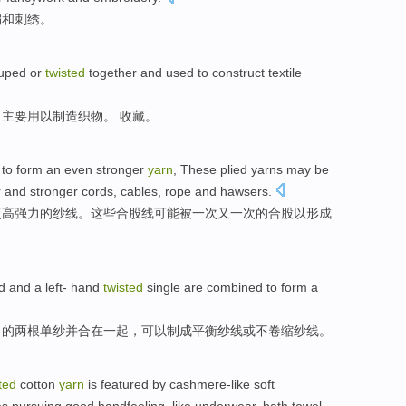
编和刺绣。
uped
or
twisted
together
and used to
construct textile
，主要用以
制造
织物。 收藏。
to
form
an even
stronger
yarn
,
These
plied
yarns may be
r
and stronger cords, cables, rope and
hawsers
.
更高
强力
的
纱线
。
这些
合股
线可能被一次
又
一次的合股以形成
nd and a left- hand
twisted
single
are
combined
to
form a
向的两根
单
纱并合
在
一起，
可以
制成
平衡
纱线或不卷缩纱线。
ted
cotton
yarn
is
featured by cashmere-like
soft