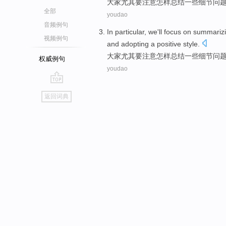
大家
尤其
要
注意
怎样总结一些
细节问
全部
youdao
音频例句
In particular
,
we'll
focus on
summariz
视频例句
and
adopting a
positive
style
.
大家
尤其
要
注意
怎样总结一些
细节问
权威例句
youdao
go
返回词典
top