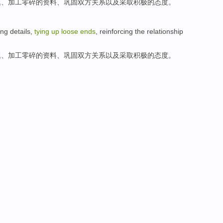
题
、加工
零碎
的资料、
巩固
双方
关系
以及
采取
积极
的态度。
ing
details
,
tying
up
loose
ends
,
reinforcing
the relationship
题
、加工
零碎
的资料、
巩固
双方
关系
以及
采取
积极
的态度。