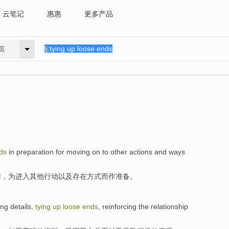
云笔记
惠惠
更多产品
英
ds
in
preparation for
moving
on to
other
actions
and
ways
作，
为
进入
其他
行动
以及
存在方式
而作
准备。
ing
details
,
tying
up
loose
ends
,
reinforcing
the relationship