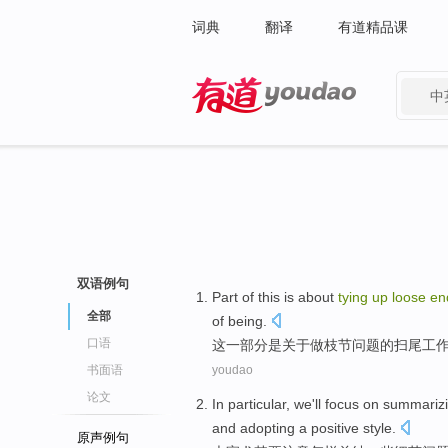
词典
翻译
有道精品课
中
有道 - 网易旗下搜索
双语例句
Part of
this
is
about
tying
up
loose
en
全部
of
being
.
口语
这
一部分
是
关于
做
枝节
问题的扫尾工
书面语
youdao
论文
In particular
,
we'll
focus on
summariz
and
adopting a
positive
style
.
原声例句