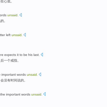
埋在心底。
ords
unsaid
.
说的。
tter
left
unsaid
.
re
expects
it
to
be
his
last
.
最后一个
戒指。
e
important
words
unsaid
.
，会
没有
时间
说的。
e the
important
words
unsaid
.
。