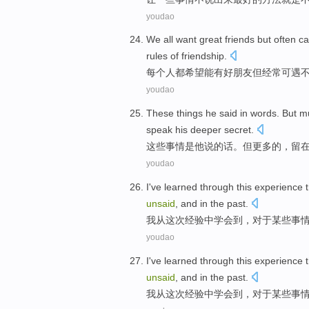
youdao
We
all
want
great
friends
but
often
ca
rules
of
friendship
.
每个人
都
希望
能有好
朋友
但
经常
可遇
youdao
These
things
he
said
in
words
.
But
m
speak
his deeper
secret
.
这些
事情是
他
说
的话
。
但
更多的
，
留
youdao
I
've learned
through
this
experience
t
unsaid
, and
in the past
.
我
从
这次
经验
中
学会
到，
对于
某些
事
youdao
I
've learned
through
this
experience
t
unsaid
, and
in the past
.
我
从
这次
经验
中
学会
到，
对于
某些
事