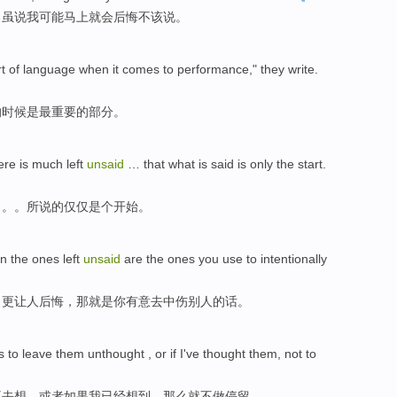
，
虽说
我
可能
马上就会后悔不该说
。
t
of
language
when
it comes to performance," they write.
的
时候
是
最
重要
的
部分
。
ere is
much
left
unsaid
… that what
is
said
is
only
the
start
.
。。。
所说
的
仅仅
是个
开始。
an
the
ones
left
unsaid
are
the
ones
you
use to intentionally
了
更
让
人
后悔，
那
就是
你
有意
去中伤别人的话。
s
to leave them unthought ,
or
if
I
've
thought them
,
not
to
不
去想，
或者
如果
我
已经
想到
，那么就不做
停留
。