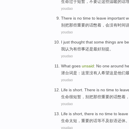
生命
过于
短暂
，
不要
让这些温暖的话
youdao
There is no
time
to leave
important
w
别
把
那些
重要
的话
憋
着，会
没有
时间
youdao
I just
thought that
some
things
are be
我
认为
有些
事
还是最好
别提
。
youdao
What goes
unsaid
:
No
one
around he
潜台词
是
：
这里
没有
人
希望
这
是
他们
youdao
Life
is
short
.
There is no
time
to leav
生命
很
短暂
，别
把
那些
重要
的话
憋
着
youdao
Life
is short
, there is no time to leav
生命
太
短，
重要
的话
等不及欲语还休
youdao