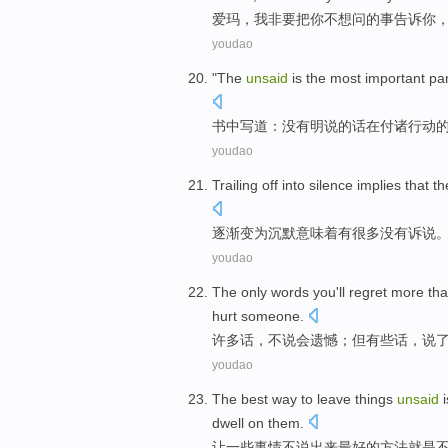
爱玛
，
我
非要
把
你
不想
问
的
事
告诉
你
youdao
"The
unsaid
is
the most
important
par
书中写道：没有
明说
的话在付诸行动
youdao
Trailing
off into
silence
implies that
th
逐渐
变为
沉默
意味着
有
很多
没有
诉说
youdao
The
only words
you
'll
regret
more th
hurt
someone
.
许多
话
，
不说
会
遗憾
；但有些话，说
youdao
The
best
way
to
leave
things
unsaid
i
dwell on them
.
让
一些事情
不说出来
最好
的
方法
就是