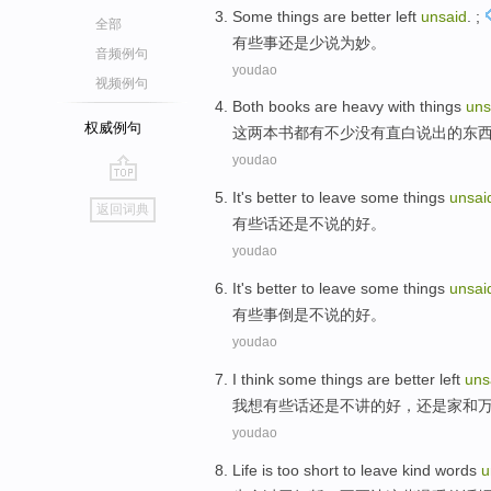
Some
things
are better left
unsaid
. ;
全部
有些
事
还是少说为妙
。
音频例句
youdao
视频例句
Both
books
are
heavy with
things
uns
权威例句
这两
本书
都有
不少没有直白说出的
东
youdao
go
It
's
better
to leave
some
things
unsai
返回词典
top
有些
话
还是不说
的
好
。
youdao
It's
better
to leave
some
things
unsai
有些
事
倒是不说
的
好
。
youdao
I
think
some
things
are better
left
uns
我
想
有些
话
还是不讲的好，
还是
家和
youdao
Life
is too
short
to leave
kind
words
u