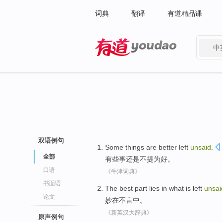
词典
翻译
有道精品课
中
有道 - 网易旗下搜索
双语例句
Some
things
are better
left
unsaid
.
全部
有些
事
还是不
提
为好。
口语
《牛津词典》
书面语
The best
part lies
in
what is left
unsai
论文
妙
在
不言中
。
《新英汉大辞典》
原声例句