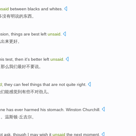
nsaid
between
blacks
and
whites
.
多
没有
明说
的东西。
usion
,
things
are
best left
unsaid
.
说
出来更好。
his
test
,
then it
's
better
left
unsaid
.
，
那么
我们
最好
不要
说。
d
;
they
can
feel
things that are
not quite right
.
他们
能
感觉到
有些不对劲儿。
one
has ever
harmed his
stomach
. Winston
Churchill
.
胃
。温斯顿·丘吉尔。
ot
ask
,
though
I
may
wish it
unsaid
the next moment.