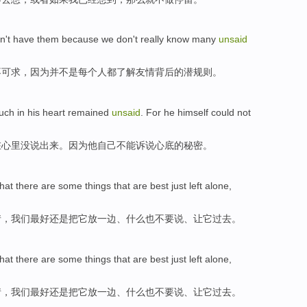
n't have them
because
we don
't
really
know
many
unsaid
不可求，
因为
并
不是
每个人都
了解
友情背后
的
潜
规则。
uch
in his
heart
remained
unsaid
.
For
he
himself
could not
在
心里
没
说
出来。
因为
他
自己
不能
诉说
心底
的
秘密
。
hat
there are
some
things
that are
best
just
left
alone,
情
，我们
最好
还是
把
它放
一边
、什么也不要说、让它
过去
。
hat
there are
some
things
that are
best
just
left
alone,
情
，我们
最好
还是
把
它放
一边
、什么也不要说、让它
过去
。