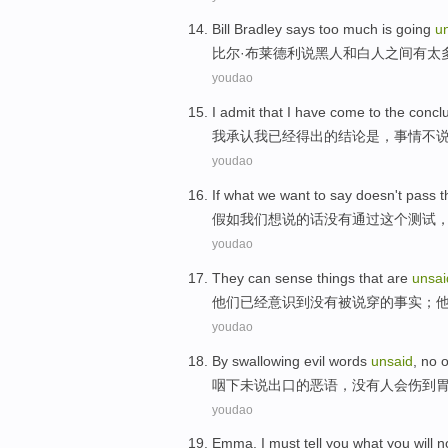
Bill
Bradley
says
too much
is going
u
比尔
·
布莱德利
说
黑人
和
白人
之间
有
太
youdao
I
admit that
I
have
come to
the
concl
我
承认
我
已经
得出
的
结论
是
，
事情
不
youdao
If what
we
want to
say
doesn't
pass
t
假如
我们
想
说
的话
没有
通过
这个
测试
youdao
They
can
sense
things that
are
unsai
他们
已经
意识
到没有
被
说穿的事实；
youdao
By swallowing
evil words
unsaid
,
no
咽下
未说出口的
恶语
，
没有
人
会
伤
到
youdao
Emma
,
I
must
tell
you
what
you will
n