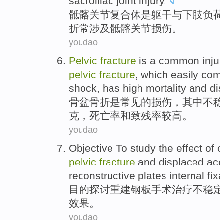
sacroiliac joint
injury
.
骶
髂
关节
复合体
是
躯干
与
下肢
负
折
常
涉及
骶髂关节
损伤
。
youdao
Pelvic
fracture
is
a
common
inju
pelvic
fracture
, which
easily
com
shock
, has high
mortality
and
di
骨盆
骨折
是
常见
的
损伤
，
其中
不
克
，
死亡率
和
致残率较高
。
youdao
Objective
To study
the
effect
of
pelvic
fracture
and
displaced ac
reconstructive
plates internal fix
目的
探讨
重建
钢板
手术
治疗
不稳
效果
。
youdao