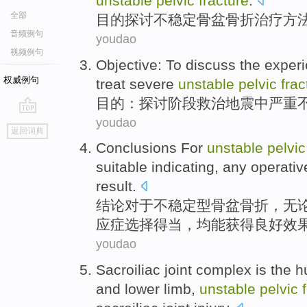
unstable
pelvic
fracture
.
全部
目的
探讨
不稳定
骨盆
骨折
治疗
方
音频例句
youdao
视频例句
Objective
:
To discuss
the
exper
权威例句
treat
severe
unstable
pelvic
frac
目的
：
探讨
阶段救治
地震
中
严重
youdao
go
返回词典
top
Conclusions
For
unstable
pelvic
suitable indicating,
any
operativ
result
.
结论
对于
不稳定
型骨盆
骨折
，
无
应症
选择
得当，均
能
获得
良好
效
youdao
Sacroiliac
joint
complex
is
the
h
and
lower limb
,
unstable
pelvic