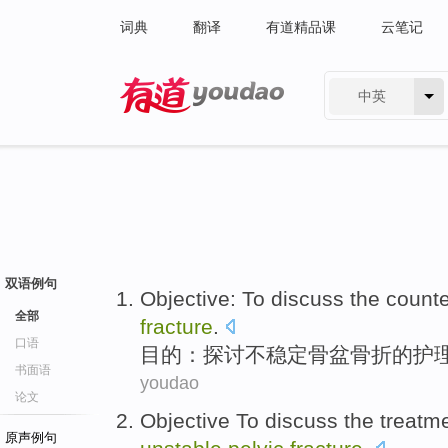
词典
翻译
有道精品课
云笔记
中英
有道 - 网易旗下搜索
双语例句
Objective
:
To discuss
the
count
全部
fracture
.
口语
目的
：
探讨
不稳定
骨盆
骨折
的
护
书面语
youdao
论文
Objective
To discuss
the
treatm
原声例句