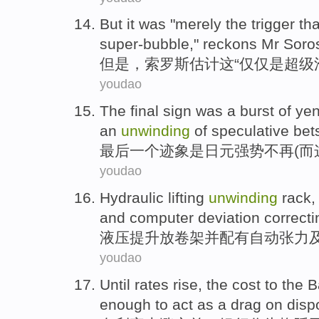
But
it
was "
merely
the trigger th
super-bubble
,"
reckons
Mr
Soro
但是
，
索罗斯
估计
这
“
仅仅是
超级
youdao
The final
sign
was
a burst of
ye
an
unwinding
of
speculative
bet
最后
一个
迹象
是
日元
强势
不再(
而
youdao
Hydraulic
lifting
unwinding
rack
and
computer
deviation correcti
液压
提升
放卷
架
并
配有
自动
张力
youdao
Until
rates
rise
, the
cost
to the
B
enough to act
as a
drag
on
disp