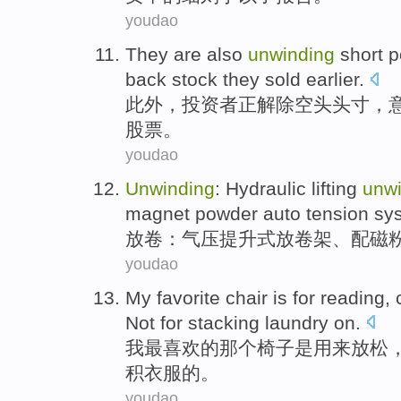
youdao
They are
also
unwinding
short
p
back
stock
they
sold
earlier
.
此外
，投资者正
解除
空头
头寸
，
股票
。
youdao
Unwinding
:
Hydraulic
lifting
unw
magnet
powder
auto
tension
sy
放
卷
：
气压
提升式
放卷
架
、
配
磁
youdao
My
favorite
chair
is
for
reading
,
Not
for
stacking
laundry on
.
我
最喜欢的
那个椅子
是
用来放松
积
衣服
的。
youdao