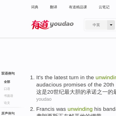
词典
翻译
有道精品课
云笔记
中英
有道 - 网易旗下搜索
双语例句
It
's
the latest
turn
in the
unwindi
全部
audacious
promises
of the
20th
口语
这
是
20
世纪
最
大胆
的
承诺
之一
的
书面语
youdao
论文
Francis
was
unwinding
his
band
原声例句