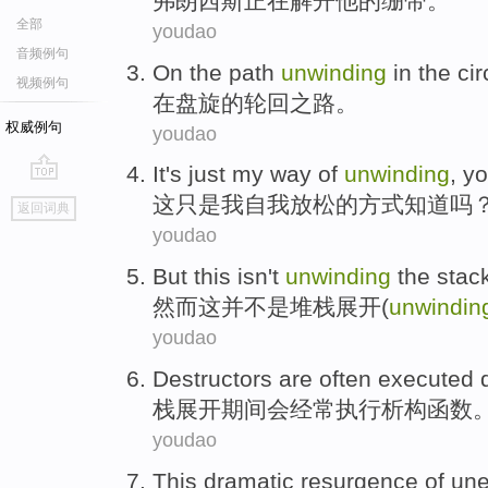
弗朗西斯
正在解开
他
的绷带。
全部
youdao
音频例句
On
the
path
unwinding
in the
cir
视频例句
在
盘旋
的
轮回
之路
。
权威例句
youdao
It
's just
my
way
of
unwinding
,
yo
go
这
只是
我
自我放松
的
方式
知道
吗
返回词典
top
youdao
But
this
isn
't
unwinding
the
stac
然而
这
并
不是
堆栈
展开(
unwindin
youdao
Destructors
are
often
executed
栈
展开
期间
会
经常
执行
析
构函数
youdao
This
dramatic
resurgence
of
un