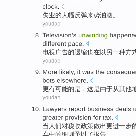
clock.
失业
的
大幅
反弹
来势
汹汹。
youdao
Television
’s
unwinding
happene
different
pace
.
电视广告
的
退缩
也
在以
另
一
种
方
youdao
More
likely
,
it
was
the conseque
bets
elsewhere
.
更
有可能
的
是
，
这
是
由于
从
其他
youdao
Lawyers
report
business
deals
greater
provision
for
tax
.
当
人们
对
税收政策
做出
更进一步
卖
中的
细则
予以了
报告
。