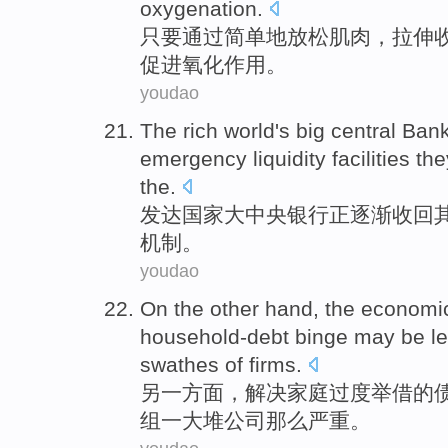
oxygenation
.
只要
通过
简单地
放松
肌肉
，
拉伸
促进氧化作用。
youdao
The rich world
's
big
central
Ban
emergency
liquidity
facilities
th
the.
发达
国家
大
中央
银行
正
逐渐
收回
机制
。
youdao
On the other
hand, the
economi
household-debt
binge
may be
l
swathes of
firms
.
另
一方面，解决家庭
过度举借
的
组一
大堆公司
那么
严重。