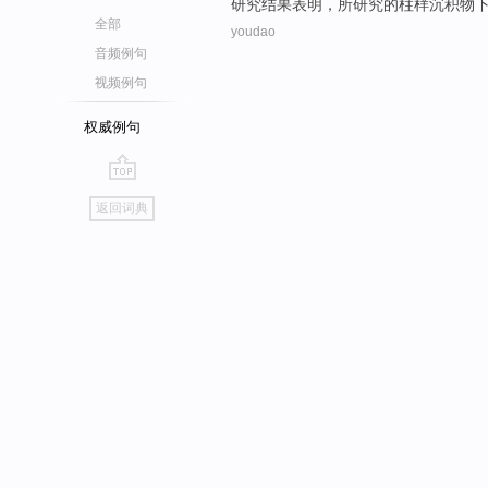
研究结果
表明
，
所研究
的
柱
样沉积物
全部
youdao
音频例句
视频例句
权威例句
go
返回词典
top