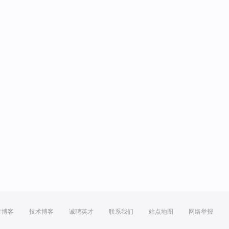
方博客
技术博客
诚聘英才
联系我们
站点地图
网络举报