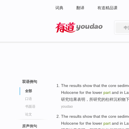
词典
翻译
有道精品课
中
有道 - 网易旗下搜索
双语例句
The
results
show that
the
core sedim
全部
Holocene
for the
lower
part
and
in
La
口语
研究结果
表明
，
所研究
的
柱
样沉积物
书面语
youdao
论文
The
results
show that
the
core sedim
Holocene
for the
lower
part
and
in
La
原声例句