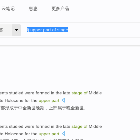
云笔记
惠惠
更多产品
英
ents
studied
were
formed
in
the
late
stage
of
Middle
te
Holocene
for the
upper
part
.
下部
形成
于中
全新
世
晚期
，上部属于
晚
全新世。
ents
studied
were
formed
in
the
late
stage
of
Middle
te
Holocene
for the
upper
part
.