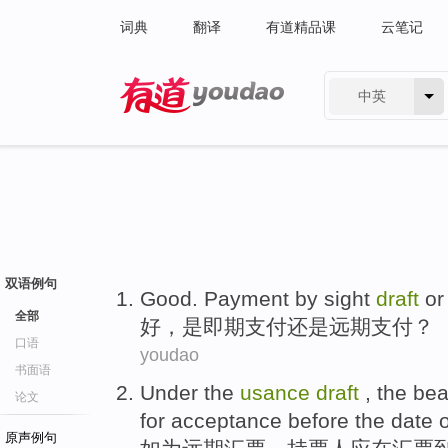
词典
翻译
有道精品课
云笔记
中英
有道 - 网易旗下搜索
双语例句
Good
.
Payment
by
sight
draft
or
全部
好
，
是即期
支付
还是
远期
支付？
口语
youdao
书面语
Under
the
usance
draft
,
the bea
论文
for acceptance
before
the date 
原声例句