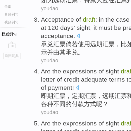
如
为
远期汇票，
持
票人
应
在
汇票
全部
youdao
音频例句
Acceptance
of
draft
: in the case
视频例句
at 120
days
' sight,
it
must be
pr
权威例句
acceptance
.
承兑
汇票
倘若
使用
远期汇票，
比
示并由其承兑。
go
返回词典
top
youdao
Are the expressions of sight
draf
letter of credit
adequate
terms t
of
payment
!
即期
汇票
，定期汇票，
远期
汇票
各种
不同的付款方式呢？
youdao
Are the expressions of
sight
draf