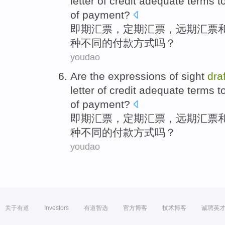
letter of credit
adequate
terms
t
of
payment
?
即期
汇票
，定期
汇票
，
远期
汇票
种
不同
的
付款方式吗？
youdao
Are the expressions of
sight
draf
letter of credit
adequate
terms
t
of
payment
?
即期
汇票
，定期
汇票
，
远期
汇票
种
不同
的
付款方式吗？
youdao
关于有道
Investors
有道智选
官方博客
技术博客
诚聘英