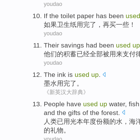
youdao
If
the
toilet paper
has been
use
如果
卫生纸
用
完了，
再买
一些
！
youdao
T
heir savings had been
used
up
他
们的积蓄已经全部被用来支付
youdao
The ink is
used
up
.
墨水
用完了。
《新英汉大辞典》
People
have
used
up
water
,
fish
and
the
gifts
of
the
forest
.
人类
已
用
光本年度份额
的
水
，
海
的
礼物
。
youdao