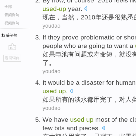
By now
,
of course
, 2010 feels
li
全部
used-up
year
.
音频例句
现在
，
当然
，2010
年
还是
很
熟悉
视频例句
youdao
权威例句
If
they
prove problematic
or
shor
people
who are going to
want
a
如果
电池
有
问题
或
寿命短
，就
没
go
返回词典
top
了。
youdao
It
would
be
a
disaster
for
human
used
up
.
如果
所有
的
淡水
都
用
完了
，
对
人
youdao
We have
used
up
most of
the
cl
few
bits and pieces
.