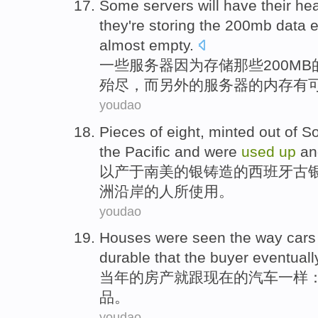
Some
servers
will have
their he
they're
storing
the 200
mb
data
e
almost
empty
.
一些
服务器
因为
存储
那些200
MB
殆尽，
而
另外的服务器的内存有
youdao
Pieces
of
eight,
minted
out of
So
the
Pacific
and
were
used
up
an
以产于
南美
的
银
铸造的西班牙古
洲
沿岸
的人所
使用
。
youdao
Houses
were seen
the
way
cars
durable
that
the
buyer
eventuall
当年的
房产
就跟
现在
的
汽车
一样
品
。
youdao