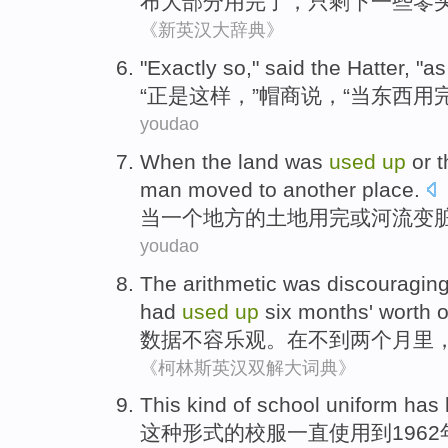
布
大部分
用
完了
，只
剩下
一些
零
《新英汉大辞典》
"
Exactly
so
,"
said
the
Hatter
, "
as
“
正是
这样
，”
帽
商
说
，“
当
东西
用
youdao
When
the
land
was
used
up
or
t
man
moved
to
another
place
.
当
一
个
地方
的
土地
用
完
或
河流
变
youdao
The arithmetic
was
discouragin
had
used
up
six
months' worth
o
数据
不容乐观
。
在
不到
两个
月
里
《柯林斯英汉双解大词典》
This
kind
of
school uniform
has
这种
形式
的
校服
一直
使用
到
196