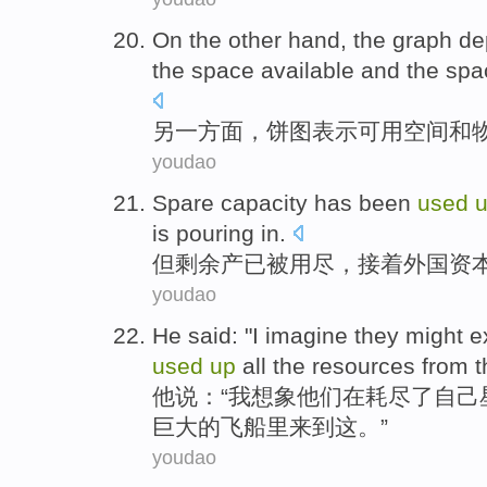
On the other
hand, the graph de
the
space
available
and
the
spa
另
一方面，
饼
图
表示
可用
空间
和
youdao
Spare
capacity
has
been
used
is
pouring in
.
但剩余
产
已
被
用尽
，接着
外国
资
youdao
He
said
: "
I
imagine
they
might e
used
up
all
the
resources
from
t
他
说
：“
我
想象
他们
在
耗尽
了
自己
巨大
的
飞船
里来到这。”
youdao