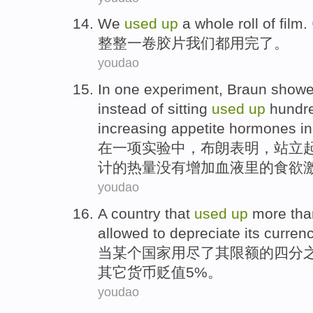
We
used
up
a
whole
roll
of film
.
整整
一
卷
胶片
我们
都
用
完了
。
youdao
In
one
experiment
,
Braun
showe
instead
of
sitting
used
up
hundr
increasing
appetite
hormones
in
在
一
项
实验中
，
布朗
表明
，
站立
计
的
热量
没有
增加
血液
里
的
食欲
youdao
A
country
that
used
up
more tha
allowed to
depreciate
its
currenc
当某个
国家
用尽
了
其
限额
的
四分
其它货币
贬值
5%。
youdao