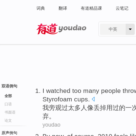
词典
翻译
有道精品课
云笔记
中英
有道 - 网易旗下搜索
双语例句
I
watched
too many
people
thro
全部
Styrofoam
cups
.
口语
我
旁观过
太多
人像
丢掉
用过的一
书面语
弃。
论文
youdao
原声例句