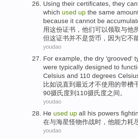
Using
their certificates
,
they
can
which
used
up
the same
amoun
because
it
cannot be
accumulat
用
这份
证书，
他们
可以
领取与他
但
这
证书
并
不是
货币
，
因为
它
不
youdao
For example
, the
dry
'
grooved
'
t
were typically
designed
to
funct
Celsius
and 110 degrees
Celsiu
比如说
直到
最近
才不
使用
的带
槽
90
摄氏度
到110摄氏度之间。
youdao
He
used
up
all
his
powers
fighti
在
与
海星
怪物
作战
时，
他
能力
耗
youdao