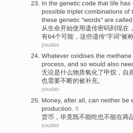
In the
genetic
code that
life
has
possible
triplet
combinations
of 
these
genetic
"
words
"
are called
从
生命
开始
使用
遗传
密码
到
现在
有
64个
可能
，
这些
遗传
“
字词
”
被
youdao
Whatever
oxidises the
methane
process
, and
so
would also
nee
无论是什么
物质氧化了
甲烷
，
自
也
需要
不断的
被
补充。
youdao
Money
,
after all
,
can neither
be
production
.
货币
，
毕竟
既
不能
吃
也不能
在
商
youdao