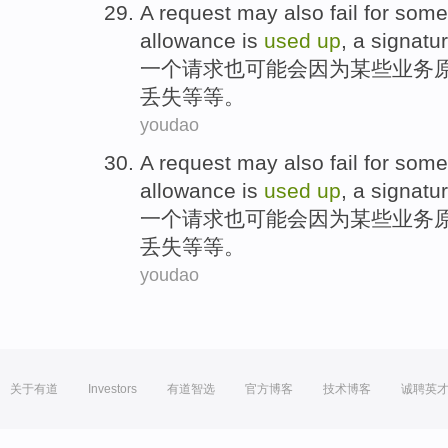
A
request
may
also
fail
for
some
allowance
is
used
up
,
a signatu
一个
请求
也
可能
会
因为
某些
业务
丢失
等等
。
youdao
A
request
may
also
fail
for
some
allowance
is
used
up
,
a signatu
一个
请求
也
可能
会
因为
某些
业务
丢失
等等
。
youdao
关于有道
Investors
有道智选
官方博客
技术博客
诚聘英