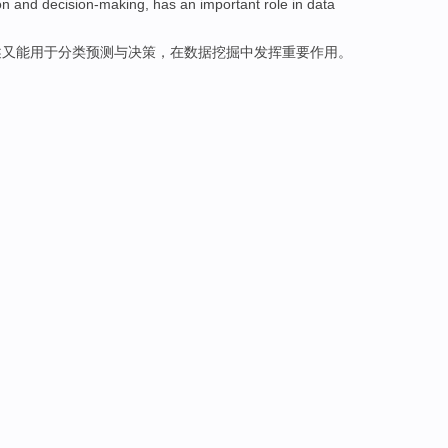
on
and
decision-making
, has
an important
role
in
data
述
又
能
用于
分类
预测
与
决策
，
在
数据
挖掘
中发挥
重要
作用
。