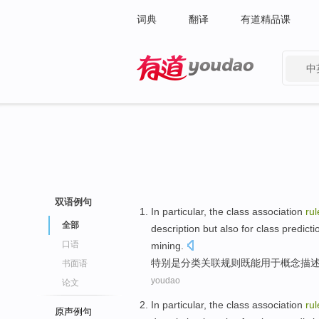
词典
翻译
有道精品课
中
有道 - 网易旗下搜索
双语例句
In particular
, the
class
association
rul
全部
description
but also
for class
predicti
口语
mining
.
特别是
分类
关联
规则
既
能
用于
概念
描
书面语
youdao
论文
In particular
, the
class
association
rul
原声例句