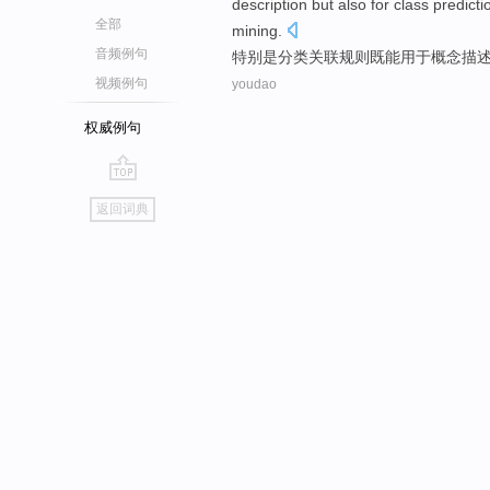
description
but also
for class
predicti
全部
mining
.
音频例句
特别是
分类
关联
规则
既
能
用于
概念
描
视频例句
youdao
权威例句
go
返回词典
top