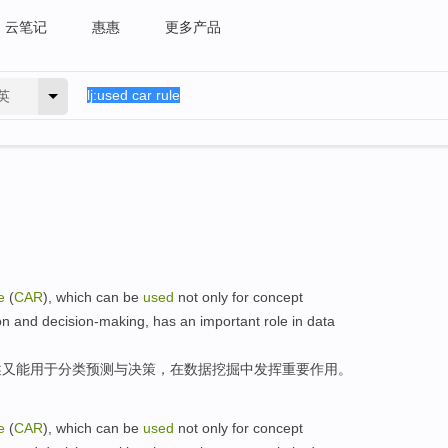
云笔记
惠惠
更多产品
英
e
(
CAR
), which
can be
used
not only
for
concept
on
and
decision-making
, has
an important
role
in
data
述
又
能
用于
分类
预测
与
决策
，
在
数据
挖掘
中发挥
重要
作用
。
e
(
CAR
), which
can be
used
not only
for
concept