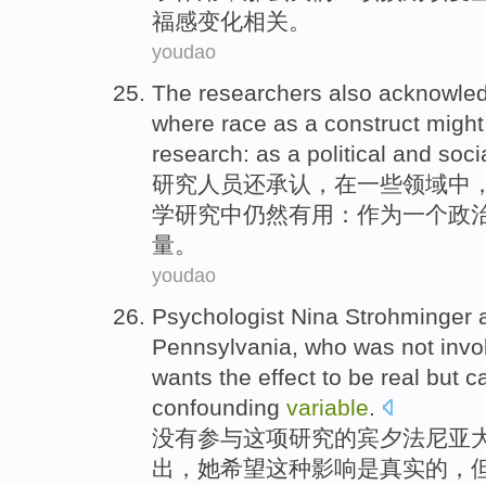
福感
变化
相关
。
youdao
The
researchers
also
acknowled
where race
as
a
construct
might
research
: as a
political
and
soci
研究人员
还
承认
，
在
一些
领域
中
学
研究
中
仍然
有用
：作为一个
政
量。
youdao
Psychologist
Nina
Strohminger
a
Pennsylvania, who
was not
invo
wants
the
effect
to
be
real
but
c
confounding
variable
.
没有
参与
这项
研究
的宾夕法尼亚
出，
她
希望
这种
影响
是
真实的
，