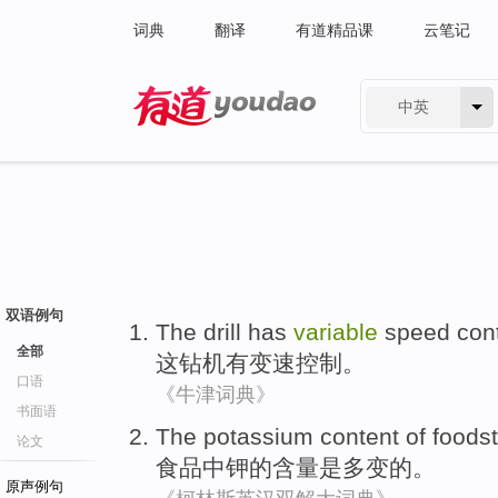
词典
翻译
有道精品课
云笔记
中英
有道 - 网易旗下搜索
双语例句
The
drill
has
variable
speed
con
全部
这
钻机
有
变速
控制
。
口语
《牛津词典》
书面语
The
potassium
content
of
foodst
论文
食品
中
钾
的
含量
是
多变
的。
原声例句