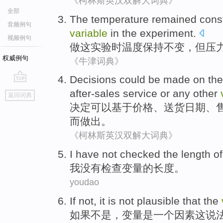
《柯林斯英汉双解大词典》
全部
The
temperature
remained
cons
音频例句
variable
in
the experiment
.
视频例句
做
这
实验
时温度
保持
不变
，
但
压
权威例句
《牛津词典》
Decisions
could be
made
on th
go
after-sales
service
or
any
other
返回词典
top
决定
可以
基于
价格
、
送货
日期
、
而
做出
。
《柯林斯英汉双解大词典》
I
have not
checked
the
length
of
我
没有
检查
变量
的
长度
。
youdao
If
not
, it
is
not
plausible
that the
如果
不是
，
变量
是
一
个因素这说