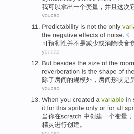
我
可以
拿出
一个
变量
，
并且
这次
youdao
Predictability
is not
the only
vari
the
negative
effects
of
noise
.
可预测性
并
不是
减少
或
消除
噪音
youdao
But besides
the
size
of
the
roo
reverberation
is
the
shape
of
the
除了
房间
的
规模
外，房间
形状
是
youdao
When
you
created
a
variable
in
it
for
this
sprite
only
or
for
all
spr
当
你
在
scratch
中
创建
一个
变量
，
精灵
进行创建。
youdao