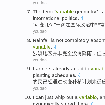
youdao
The
term
"
variable
geometry
"
is
international
politics
.
“
可变
几何
”一
词
在
国际
政治中
非常
youdao
Rainfall
is not
completely
absen
variable
.
沙漠
地区
并非
完全
没有降雨
，
但
youdao
Farmers
already
adapt to
variab
planting
schedules
.
农民
已经
通过
改变
种植
计划来
适
youdao
I
can
just whip out
a
variable
,
a
dynamically
stored
there
.