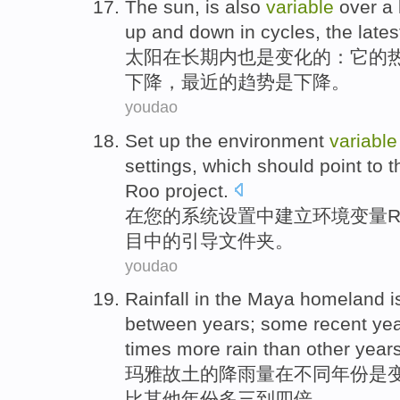
The sun
,
is also
variable
over a
up
and down
in
cycles
,
the lates
太阳
在
长期
内
也是
变化
的：
它
的
下降
，
最近
的
趋势
是
下降。
youdao
Set
up
the
environment
variable
settings,
which
should
point to
t
Roo
project
.
在
您
的
系统
设置
中
建立
环境
变量
目
中的
引导
文件夹
。
youdao
Rainfall
in
the
Maya
homeland
i
between
years
;
some recent
ye
times
more
rain
than
other
year
玛雅
故土
的
降雨量
在
不同年份
是
比
其他
年份
多
三
到
四
倍
。