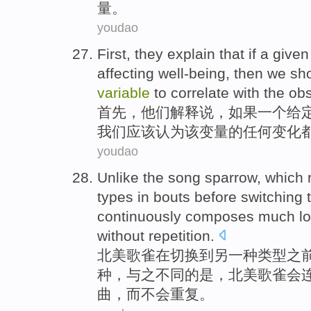
量。
youdao
First
,
they
explain
that
if
a
given
affecting
well-being
,
then
we
sh
variable
to
correlate with
the ob
首先
，
他们
解释
说，
如果
一个
给
我们
应该
认为
该
变量的
任何
变化
youdao
Unlike
the
song
sparrow
,
which
types
in
bouts
before
switching
continuously
composes much
l
without
repetition
.
北美
歌
雀
在
切换
到
另
一
种
类型
之
种，与之
不同
的
是，北美歌雀会
曲
，
而不会
重复
。