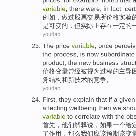
prices
, for
example
,
noted
that
a
variable
,
there were
,
in fact
,
cer
例如
，
做过
股票
交易所
价格
实验
是
可变
的，但
实际上
存在
一定
的
youdao
The
price
variable
,
once
percei
the
process
,
is now
subordinate
product
, the new
business
struc
价格
变量
曾经
被
视为
过程
的
主导
务
结构
和
新
技术
的
竞争
。
youdao
First
,
they
explain
that
if
a
given
affecting
wellbeing
then
we
shou
variable
to correlate
with
the ob
首先
，
他们
解释
说，
如果
一
个
给
了
作用
，
那么
我们
应该
预期
该
变