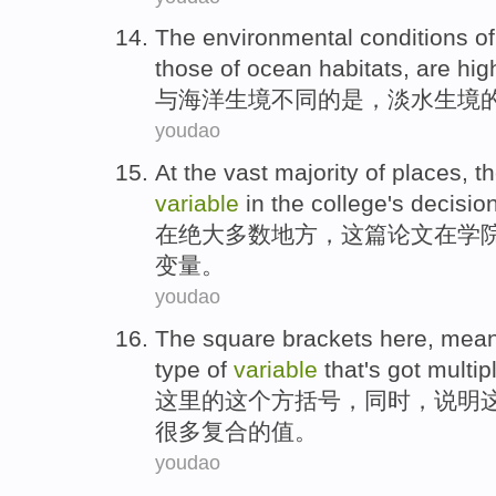
The
environmental
conditions
of
those of
ocean
habitats,
are
hig
与
海洋
生境
不同
的
是
，
淡水
生境
youdao
At
the vast
majority of
places
,
t
variable
in the
college
's
decisio
在
绝大
多数
地方
，
这
篇
论文在
学
变量
。
youdao
The
square brackets
here
,
mean
type
of
variable
that
's got
multip
这里
的
这个
方括号
，
同时
，
说明
很多复合
的
值
。
youdao