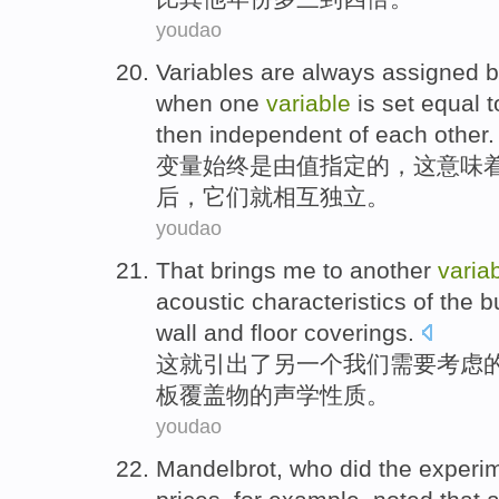
youdao
Variables
are
always
assigned
b
when
one
variable
is
set
equal
t
then
independent
of each other.
变量
始终
是
由
值
指定
的，
这
意味
后
，
它们
就
相互独立
。
youdao
That
brings me to
another
varia
acoustic
characteristics
of
the
b
wall
and
floor
coverings
.
这
就
引出
了
另一个
我们
需要
考虑
板
覆盖物
的
声学
性质
。
youdao
Mandelbrot
, who
did
the experi