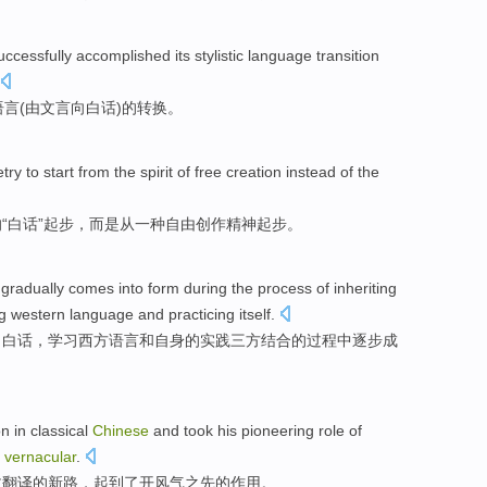
uccessfully
accomplished
its stylistic
language
transition
语言
(
由
文言
向
白话)的
转换
。
try
to
start
from
the
spirit
of
free
creation
instead
of the
的
“白话”
起步
，
而是
从
一种
自由
创作
精神
起步。
gradually comes into
form
during
the
process
of
inheriting
g
western
language
and
practicing
itself
.
、
白话
，
学习
西方
语言
和
自身的
实践
三方结合
的
过程
中
逐步
成
on
in classical
Chinese
and took his
pioneering
role
of
vernacular
.
文
翻译的新路，起到了开风气之先的
作用
。