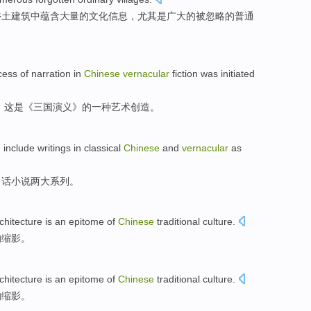
乡土
建筑
中蕴含
大量
的
文化
信息
，
尤其是
广大
的
被忽略
的
普通
cess of
narration
in
Chinese
vernacular
fiction
was
initiated
，这
是
《
三国
演义》的一种艺术
创造
。
d
include
writings in classical
Chinese
and
vernacular
as
白话
小说两大系列
。
chitecture
is
an epitome
of
Chinese
traditional
culture
.
的
缩影
。
chitecture
is
an epitome
of
Chinese
traditional
culture
.
的
缩影
。