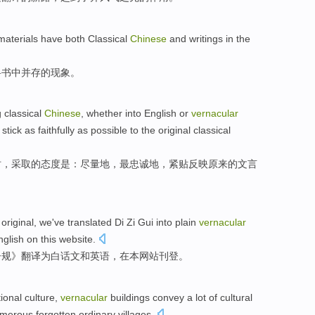
materials have both Classical
Chinese
and
writings
in
the
科书中并存
的
现象。
g
classical
Chinese
, whether into
English
or
vernacular
 stick as
faithfully
as possible to
the original
classical
时，采取的态度
是
：
尽量
地，最
忠诚
地，紧贴反映
原来
的
文言
original,
we
've translated
Di Zi
Gui
into
plain
vernacular
nglish
on
this
website
.
子
规》翻译
为
白话文
和
英语
，
在
本网站刊登。
tional
culture
,
vernacular
buildings
convey
a lot
of
cultural
merous
forgotten
ordinary
villages
.