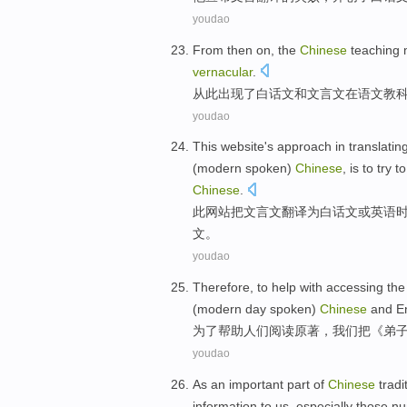
youdao
From then on
, the
Chinese
teaching 
vernacular
.
从此
出现了
白话文
和
文言文
在
语文
教
youdao
This
website's
approach in
translatin
(modern spoken)
Chinese
,
is
to
try
to
Chinese
.
此
网站
把文言文翻译
为
白话文
或
英语
文
。
youdao
Therefore,
to
help
with
accessing
the 
(modern day spoken)
Chinese
and
E
为了
帮助
人们阅读原著
，
我们
把
《
弟
youdao
As
an important
part
of
Chinese
tradi
information
to us,
especially those
nu