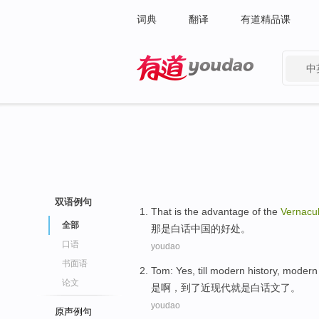
词典
翻译
有道精品课
中
有道 - 网易旗下搜索
双语例句
That
is
the
advantage
of
the
Vernacu
全部
那
是
白话
中国
的
好处
。
口语
youdao
书面语
Tom:
Yes
,
till
modern history, moder
论文
是
啊
，
到了近现代
就是
白话文了
。
youdao
原声例句