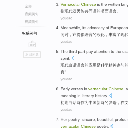
Vernacular
Chinese
is
the
written
lan
全部
指
现代
汉
民族共同语
的
书面
语言
。
音频例句
youdao
视频例句
Meanwhile
,
its
advocacy
of
European
权威例句
同时
，
它
提倡
语言
的
欧化
，
丰富
了
现
youdao
go
The third
part
pay attention to
the
us
返回词典
top
spirit
.
现代
白话
语言
的
应用
是
科学
精神
参与
真”；
youdao
Early
verses in
vernacular
Chinese
,
a
meaning
in
literary history
.
初期
白话诗
作为
中国
新诗
的
发端
，
在
youdao
Her
poetry
,
sincere
, beautiful, profo
vernacular
Chinese
poetry
.