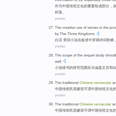
作为
中国
传统
文化
的
重要
组成部分
，
村落
。
youdao
The
creative
use of
verses
in
the pro
by The
Three Kingdoms
.
白话
章回
小说
在
叙述
中
穿插
诗词歌赋
youdao
The
scope
of
the
sequel
study
shoul
well.
小说续书
的
研究
范围
应当
涵盖
文言
和
youdao
The
traditional
Chinese
vernacular
ar
中国
传统
民居
建筑
可谓中国传统
文化
youdao
The
traditional
Chinese
vernacular
ar
中国
传统
民居
建筑
可谓中国传统
文化