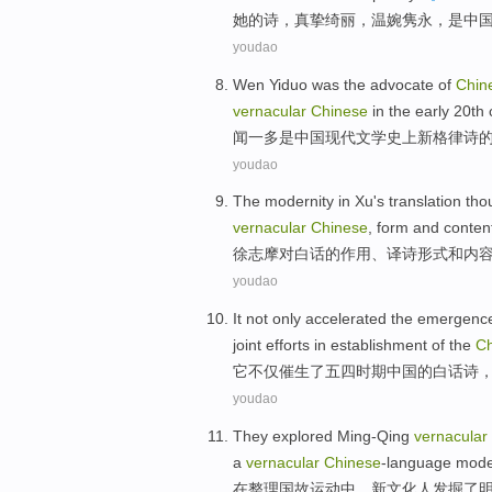
她
的
诗
，
真挚
绮丽，温婉
隽永
，
是
中
youdao
Wen Yiduo
was
the
advocate
of
Chin
vernacular
Chinese
in
the
early 20th 
闻一多
是
中国
现代文学史上
新
格律
诗
youdao
The
modernity
in Xu's
translation
tho
vernacular
Chinese
,
form
and
conten
徐志摩
对
白话
的
作用
、
译
诗
形式
和
内
youdao
It
not only
accelerated
the emergenc
joint efforts in
establishment
of the
Ch
它
不仅
催生了
五四时期
中国
的
白话诗
youdao
They explored Ming-Qing
vernacular
a
vernacular
Chinese
-language mod
在
整理
国故
运动中，新文化人发掘了