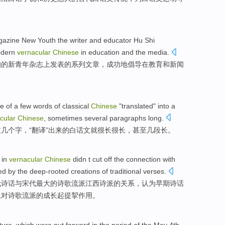
gazine
New
Youth
the
writer
and
educator
Hu
Shi
dern
vernacular
Chinese
in
education
and
the media
.
响
的
新
青年
杂志上发表
的
系列
文章
，
成功地
倡导
在
教育
和
新闻
ee
of a
few
words
of
classical
Chinese
"
translated
" into a
cular
Chinese
,
sometimes
several
paragraphs long
.
过
几个
字
，“
翻译
”出来
的
白话文就
很长很长，
甚至
几
段长
。
in
vernacular
Chinese
didn
t cut off the
connection
with
ed
by
the
deep-rooted creations
of
traditional verses.
代诗话
与
宋代最大的
诗歌
流派江西诗派的
关系
，
认为
早期诗话
上对诗歌流派的成长起提挈
作用
。