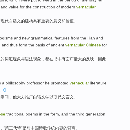
ature
, which were
put forward
in the
period
of
the May 4th
and
value
for the
construction
of
modern
vernacular
对
现代
白话文
的
建构
具有
重要
的意义
和
价值
。
logisms
and
new
grammatical
features
from the
Han and
, and
thus
form
the
basis
of
ancient
vernacular
Chinese
for
生
的
词汇现象
与
语法
现象，
都
在
书
中有面广量大的反映，
因此
s a
philosophy
professor
he
promoted
vernacular
literature
.
授
期间，
他
大力推广
白话
文学
以
取代
文言文
。
ese
traditional
poems
in
the
form
, and
the third
generation
，“
第三
代
诗
”是对中国诗歌传统
内容
的
背离。