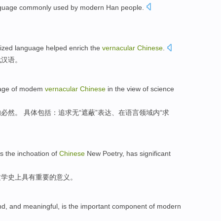
guage
commonly used by
modern
Han
people.
ized
language
helped
enrich
the
vernacular
Chinese
.
代
汉语
。
age
of
modem
vernacular
Chinese
in
the
view of
science
的
必然。 具体包括：追求无“遮蔽”表达、
在
语言领域内“求
s
the
inchoation
of
Chinese
New
Poetry
,
has
significant
文学史
上
具有
重要
的
意义
。
und, and
meaningful
,
is
the
important
component
of
modern