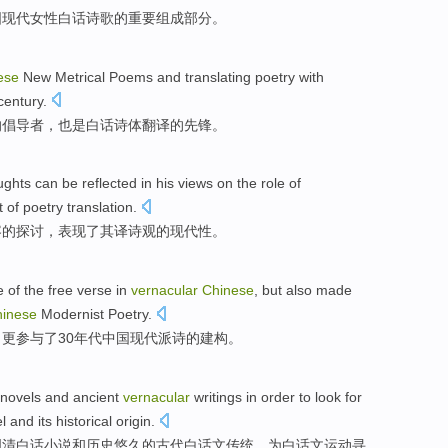
国
现代
女性
白话
诗歌
的
重要
组成
部分。
ese
New
Metrical
Poems and
translating
poetry with
century.
的
倡导者
，也是
白话
诗体翻译
的
先锋。
ughts can be
reflected in
his
views
on
the
role
of
t
of
poetry
translation
.
容
的探讨，
表现
了
其
译
诗
观
的
现代性
。
e
of
the free verse in
vernacular
Chinese
,
but also
made
inese
Modernist
Poetry
.
，
更
参与了30年代中国
现代派
诗
的
建构
。
novels
and
ancient
vernacular
writings
in
order to look
for
el
and
its
historical
origin.
明清
白话
小说
和
历史悠久的
古代
白话文
传统，
为
白话文运动寻