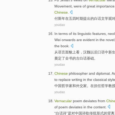
Fu
Sinian
's views
on
vernacular
liter
Movement
, were of
great importance
Chinese
.
付斯年
在
五四
时期
提出
的
白话
文学观
youdao
In terms
of its
linguistic
features
,
neo
Wei onwards
are
evident
in
the novel
the
book
.
从
语言
面貌
上看，
汉魏
以后口语
中
新
奠定
了
全书的
古
白话
基础
。
youdao
Chinese
philosopher
and
diplomat
. A
to
replace
writing
in
the
classical
style
中国
哲学家
和
外交家
。
在
担任
哲学
教
youdao
Vernacular
poem deviates from
Chin
of
poem
deviates
in the
content
.
“
白话诗
”是对
中国
诗歌
传统
形式
的
背离