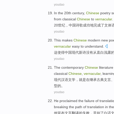
youdao
In the
20th
century
,
Chinese
poetry
s
from
classical
Chinese
to
vernacular
.
20
世纪
，
中国
诗歌
成功地
完成了
文体
youdao
This
makes
Chinese
modern
new poe
vernacular
easy to understand.
这
使得
中国
现代
新诗
没有从直白浅露
youdao
The contemporary
Chinese
literature
classical
Chinese
,
vernacular
,
learnin
现代
汉语
文学
，就是
在
继承
古典
文言
型
的。
youdao
He
proclaimed
the
failure
of
translati
breaking the path of translation in
the
他
宣布
文言
翻译
的
失败
，
开创
了
白话