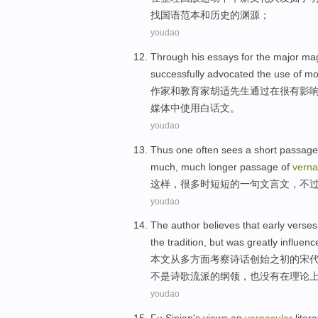
找
国语
范本和历史的渊源；
youdao
Through
his
essays
for
the
major
ma
successfully
advocated
the
use
of
mo
作家
和
教育家
胡适先生
通过在
很有影
媒体中
使用
白话文
。
youdao
Thus
one often sees a
short
passag
much, much longer passage of
verna
这样
，很多时
短短的
一句
文言文
，不
youdao
The author
believes that
early
verses
the tradition, but was greatly
influenc
本文
从多方面考察诗话创始之
初
的
宋
不是诗歌流派
的
纲领，也
没有
在
理论
youdao