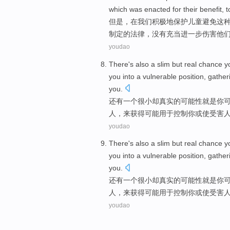
which
was
enacted
for
their
benefit
, 
但是
，
在
我们
积极
地
保护
儿童
避免
这
制定
的
法律
，
没有
充当进一步
伤害
他
youdao
There's also
a
slim
but
real
chance
y
you
into
a
vulnerable
position
, gathe
you.
还有
一
个
很小
却
真实
的
可能性
就是
你
人，来获得
可能
用于
控制
你
或
使
受害
youdao
There's also
a
slim
but
real
chance
y
you
into
a
vulnerable
position
, gathe
you.
还有
一
个
很小
却
真实
的
可能性
就是
你
人，来获得
可能
用于
控制
你
或
使
受害
youdao