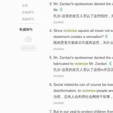
Mr.
Zardari
's
spokesman
denied
the 
全部
Mr.
音频例句
扎
尔·达里的
发言人
否认了
这些
指控，
视频例句
youdao
权威例句
Since
victimize
square
all
mean
not
statement creates a sensation
?
既然
受害方
都
表示
不
愿
再
追究
，
为什
go
返回词典
youdao
top
Mr.
Zardari
's
spokesman
denied
the
a
fabricated
to
victimize
Mr.
Zardari
.
扎
尔·达里的
发言人
否认了
这
情m并且
youdao
Social
networks
can
of course
be man
disinformation
, to
victimize
people a
当然
，总有人会利用
社会
网络
干
坏事
youdao
But
in
our
zeal
to
protect
children
fr