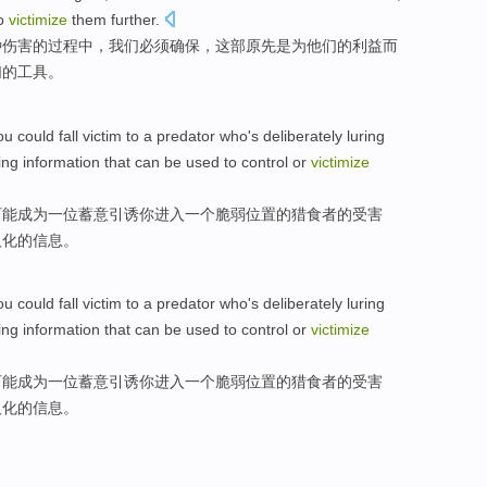
to
victimize
them
further
.
种
伤害
的过程
中
，
我们
必须
确保
，这部原先
是
为
他们
的
利益
而
们
的工具。
ou
could
fall
victim to
a
predator
who's
deliberately
luring
ring
information
that
can
be
used to
control
or
victimize
可能
成为
一位
蓄意
引诱
你
进入
一个
脆弱
位置
的
猎食者
的
受害
人化的
信息
。
ou
could
fall
victim to
a
predator
who's
deliberately
luring
ring
information
that
can
be
used to
control
or
victimize
可能
成为
一位
蓄意
引诱
你
进入
一个
脆弱
位置
的
猎食者
的
受害
人化的
信息
。