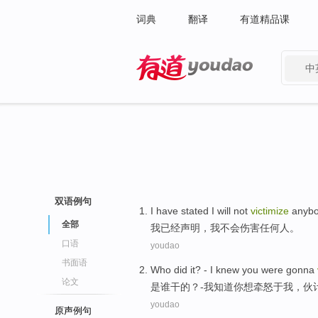
词典
翻译
有道精品课
中
有道 - 网易旗下搜索
双语例句
I
have
stated
I
will not
victimize
anyb
全部
我
已经
声明
，我
不会
伤害
任何人
。
口语
youdao
书面语
Who
did it
?
-
I
knew
you
were gonna
论文
是谁
干
的？
-
我
知道
你
想
牵
怒于
我
，伙
youdao
原声例句