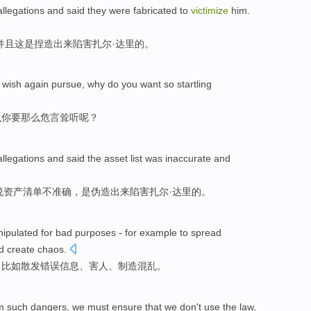
allegations
and said they
were
fabricated
to
victimize
him
.
并且这
是
捏造出来陷害扎尔·达里的。
a
wish
again
pursue
,
why do
you
want
so
startling
么
你
要
那么
危言耸听
呢？
llegations and
said
the
asset
list
was inaccurate
and
说
资产
清单
不
准确，
是伪造
出来
陷害
扎尔·达里的。
ipulated for
bad
purposes -
for example
to
spread
nd
create
chaos
.
，
比如
散发
错误信息、
害人
、
制造
混乱
。
om
such
dangers
,
we
must
ensure that
we
don't use
the
law
,