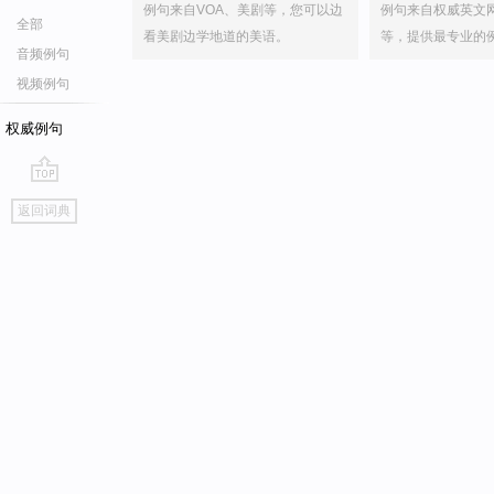
例句来自VOA、美剧等，您可以边
例句来自权威英文
全部
看美剧边学地道的美语。
等，提供最专业的
音频例句
视频例句
权威例句
go
返回词典
top