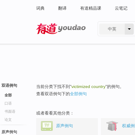
词典
翻译
有道精品课
云笔记
中英
有道 - 网易旗下搜索
双语例句
当前分类下找不到"
victimized country
"的例句。
查看双语例句下的
全部例句
全部
口语
书面语
或者看看其他分类：
论文
原声例句
权威例
原声例句