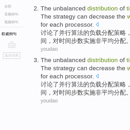
全部
The unbalanced
distribution
of
t
音频例句
The
strategy
can
decrease
the
w
视频例句
for
each
processor
.
讨论
了
并行算法
的
负载
分配
策略
权威例句
间
，对时间
步数
实施
非平均分配
youdao
go
返回词典
top
The unbalanced
distribution
of
t
The
strategy
can
decrease
the
w
for
each
processor
.
讨论
了
并行算法
的
负载
分配
策略
间
，对时间
步数
实施
非平均分配
youdao