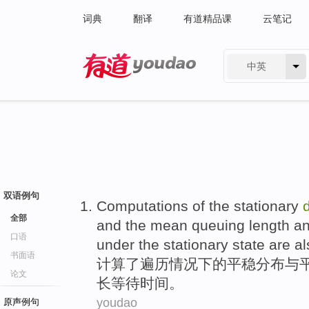
词典
翻译
有道精品课
云笔记
中英
有道 - 网易旗下搜索
双语例句
Computations
of
the
stationary
d
全部
and
the
mean
queuing length
a
口语
under
the stationary
state
are al
书面语
计算
了
遍
历
情况下
的
平稳
分布
与
论文
长
等待
时间
。
youdao
原声例句