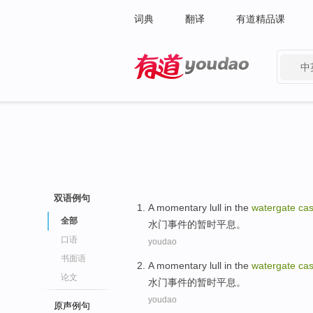
词典
翻译
有道精品课
中
有道 - 网易旗下搜索
双语例句
A momentary
lull
in the
watergate
ca
全部
水门事件
的
暂时
平息
。
口语
youdao
书面语
A momentary
lull
in the
watergate
ca
论文
水门事件
的
暂时
平息
。
youdao
原声例句