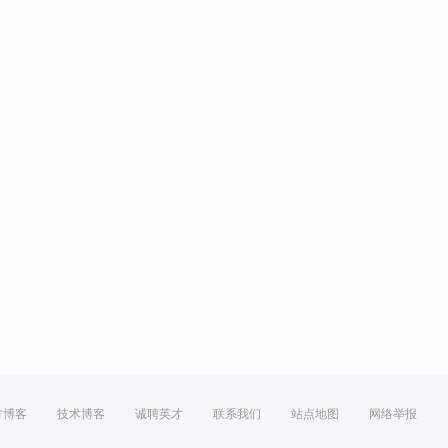
方博客
技术博客
诚聘英才
联系我们
站点地图
网络举报