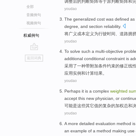
调整后
的
判断
矩阵
等于
原
判断矩阵
和
全部
youdao
音频例句
The
generalized
cost
was
defined
as
视频例句
degree
, and
section
reliability
.
将
广义
成本
定义
为
行驶
时间
、
道路
拥
权威例句
youdao
To
solve
such
a
multi-objective
probl
go
返回词典
additional
conditional
constraint
is
ad
top
采用
了
一种
带
附加
条件
约束的
修正
线
应用实例和计算结果。
youdao
Perhaps it
is
a
complex
weighted
su
accept
this
new
physician
,
or
continu
可能
是
这些
其它
值
的
复杂
的
加权
总和
youdao
A
more
detailed
evaluation
method
i
an
example
of a method
making use