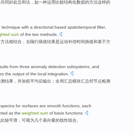
—
共同
好处
总和
法
，
如一
种
运用
比较
结构化
数据
的方法这样的
n
technique
with
a
directional
based
spatiotemporal
filter
,
ghted
sum
of
the
two methods.
波
方法
相结合，去隔行插值
结果
是
运动补偿时间插值
和
基于方
sults
from
three
anomaly
detection
subsystems
,
and
es the
output
of the local integration.
检测
结果
，
并
加权
平均
后
输出
；全局汇总模块汇总邻节点检测
。
spectra
for
surfaces
are smooth
functions, each
nted as the
weighted
sum
of
basis
functions.
线
比较
平滑，
可
视为几个基向量
的
线性
组合
。