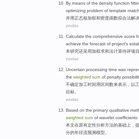
By means of the
density
function
fitti
optimizing
problem
of
template
match
并用正
态
核
加权
和
密度
函数
拟
合法解
youdao
Calculate
the
comprehensive
score
f
achieve
the
forecast
of project's esta
本
研究还
采用
加权
求和
法
计算
待评
项
youdao
Uncertain
processing
time
was
repre
the
weighted
sum
of
penalty
possibili
不确定
加工
时间
用
区间
数
来表示
，以
目标
。
youdao
Based
on
the primary qualitative
met
weighted
sum
of
wavelet
coefficients
本文
在
原有
定性分析
方法
的
基础上，
分
的
年径流
预测
模型
。