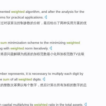
mented
weighted
algorithm
, and
after
the
analysis
for
the
thms
for
practical
applications
.
通过
对
该
算法
控制参数
的
分析
，
最后
给出了
两种
实用
方案的优
sum
minimization
scheme to the minimizing
weighted
ng
with
weighted
norm
iteratively
.
数
将原问题解耦为残差的
加权
范
数
最小化
和
加权范数
TV
去
噪
mber
represents
, it is
necessary to
multiply
each
digit
by
he
sum
of
all
weighted
digits
.
数的
整数
次
幂
乘以
每个
数字
，
然后
计算出
所有
加权
的数字的
总
h
capital
multiplying
its
weighted
ratio
in
the
total
assets.