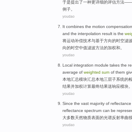
于是
提出了
一种
更
详细
的
评估
方法
—
例子
。
youdao
It combines
the
motion
compensatio
and
the
interpolation
result
is
the
wei
将
运动
补偿
技术
与
基于
方向
的
时空
滤
向
的
时空中
值
滤波方法的加权和。
youdao
Local
integration
module
takes the
re
average
of
weighted
sum
of them giv
本地
汇总
模块
汇总本地
三
层子
系统
的
结果并加权计算最终结果送响应模块
youdao
Since the vast
majority
of
reflectance
reflectance
spectrum can be represe
大多数
天然物质
表面
的
光谱
反射率
曲
youdao