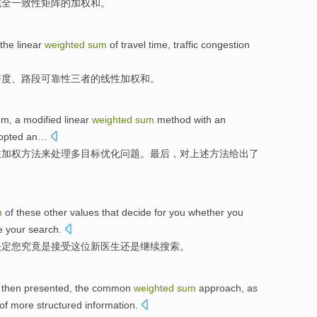
完全
一致性
矩阵的
加权
和。
the
linear
weighted
sum
of
travel
time
,
traffic
congestion
挤
度
、
路段
可靠性
三者
的
线性
加权
和。
em
,
a
modified
linear
weighted
sum
method
with
an
opted
an…
性
加权
方法
来
处理
多
目标
优化
问题
。最后，对上述方法给出了
m
of
these
other
values
that decide
for
you
whether
you
e
your
search
.
决定
您
究竟是
接受
这位
新
医生
还是
继续
搜索
。
s
then
presented
, the
common
weighted
sum
approach
,
as
of
more
structured
information
.