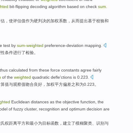
hted
bit-flipping
decoding
algorithm
based
on check
sum
.
评估
，使
评估值作为硬判决
的
加权
系数
，
从而
提出基于
校验和
re
test
by
sum-
weighted
preference-deviation
mapping
.
理性
条件
进行了
检验
。
thus
calculated
from these
force
constants
agree
fairly
m
of the
weighted
quadratic
defle
'ctions
is 0.223.
计算
值
与
观察
值
吻合
良好
，
加权
平方
偏差
之和
为0.223。
ghted
Euclidean
distances
as
the
objective
function
, the
odel
of
fuzzy
cluster
,
recognition
and
optimum
decision
are
欧
氏权
距离
平方和
最小
为
目标
函数
，
建立了
模糊
聚类
、
识别
与
。