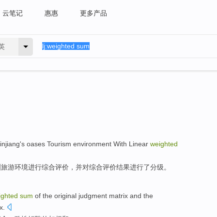
云笔记
惠惠
更多产品
英
injiang's
oases
Tourism
environment
With
Linear
weighted
洲
旅游
环境
进行
综合
评价，
并
对
综合评价
结果
进行了分级。
ighted
sum
of
the
original
judgment matrix
and
the
x.