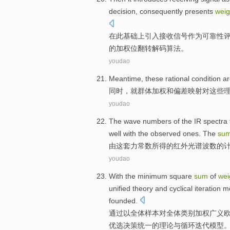
decision
,
consequently
presents
weig
在此
基础
上
引入
接收
信号
作为
可靠性
的加权位
翻转
解码
算法
。
youdao
Meantime
,
these
rational
condition
a
同时
，就群体
加权
和偏差映射对
这些
youdao
The
wave
numbers
of
the
IR
spectra
well
with
the observed
ones. The
su
由这套
力
常数
所得
的
红外
光谱
波
数
的
youdao
With
the
minimum
square
sum
of
wei
unified
theory
and
cyclical
iteration
m
founded
.
通过以
全体样本
对
全体类别
加权
广义
优选
决策
统一
的
理论
与
循环
迭代
模型