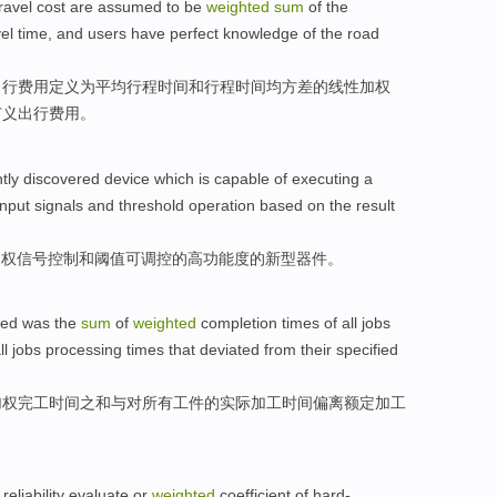
ravel
cost
are
assumed
to be
weighted
sum
of
the
vel
time
,
and
users have perfect knowledge
of
the road
出行
费用
定义为
平均
行程
时间
和
行程时间均
方差
的线性
加权
广义出行费用。
tly discovered device which
is capable
of
executing a
input
signals
and
threshold
operation based on the result
加权
信号
控制
和
阈
值可调控
的
高功能度
的新型
器件
。
red
was the
sum
of
weighted
completion
times
of
all
jobs
ll jobs
processing
times that
deviated from
their specified
加权
完工
时间
之和
与对所有工件的实际
加工
时间
偏离
额定加工
。
reliability
evaluate
or
weighted
coefficient
of
hard-