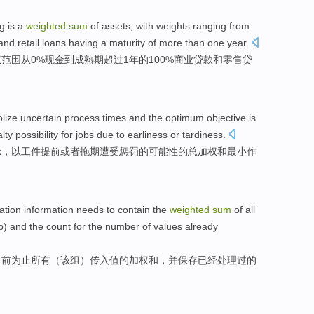
ng
is a
weighted
sum
of
assets
, with
weights
ranging
from
and
retail
loans
having a
maturity
of
more than
one
year
.
权
范围
从
0%
现金
到
成熟期
超过
1
年的100%
商业
贷款
和
零售
贷
lize
uncertain
process
times
and
the
optimum
objective
is
lty
possibility
for jobs
due to earliness
or
tardiness
.
示，以工件
提前
或者
拖期
遭受
惩罚
的
可能性
的
总
加权
和
最小
作
ation
information
needs to
contain
the
weighted
sum
of
all
p
) and the count for
the
number
of
values
already
目前
为止
所有
（
该组
）
传入
值
的
加权
和，并保存
已经
处理过
的