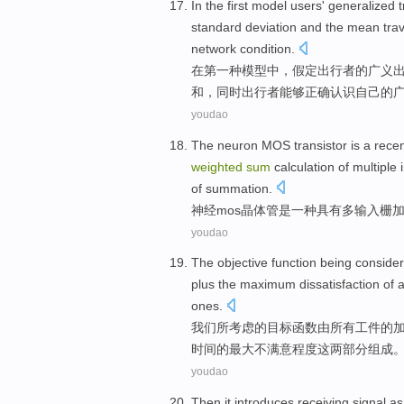
In
the first
model
users'
generalized
t
standard deviation
and
the mean
tra
network condition.
在
第一
种
模型
中，
假定
出行者
的
广义
和，同时出行者能够正确
认识
自己的
youdao
The neuron
MOS
transistor
is
a
recen
weighted
sum
calculation of
multiple
of
summation
.
神经
mos
晶体管
是
一种
具有
多
输入
栅
youdao
The
objective
function
being
conside
plus the
maximum
dissatisfaction
of a
ones.
我们所
考虑
的
目标
函数
由
所有
工件
的
时间的
最大
不满意程度这
两部分组成
youdao
Then
it
introduces
receiving
signal
as