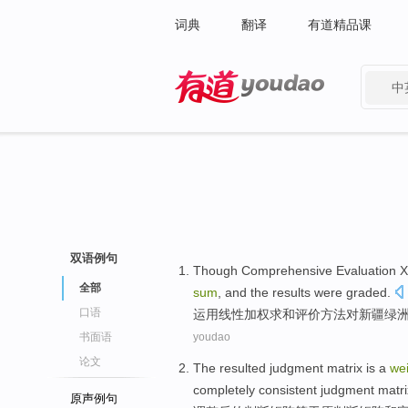
词典
翻译
有道精品课
中
有道 - 网易旗下搜索
双语例句
Though
Comprehensive
Evaluation
X
全部
sum
,
and
the
results
were graded
.
口语
运用
线性
加权
求和
评价
方法对
新疆
绿
书面语
youdao
论文
The resulted
judgment
matrix
is a
we
completely
consistent
judgment matri
原声例句