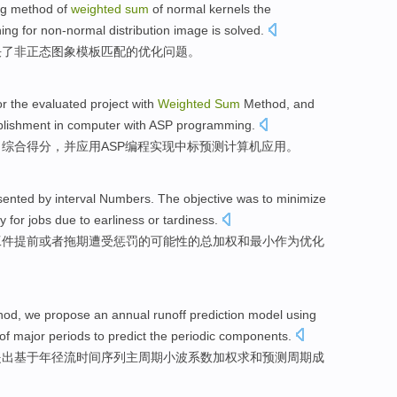
ng
method of
weighted
sum
of
normal
kernels
the
ing
for
non-normal
distribution image
is
solved
.
决了非正
态
图象
模板
匹配
的
优化
问题
。
or the
evaluated
project
with
Weighted
Sum
Method
,
and
blishment in
computer
with ASP
programming
.
目
综合
得分
，
并
应用ASP编程
实现
中标预测
计算机
应用。
sented
by
interval
Numbers
. The
objective
was to
minimize
ty
for
jobs due to earliness
or
tardiness
.
工件提前
或者
拖期遭受
惩罚
的
可能性
的总
加权
和
最小
作为
优化
hod
,
we propose an
annual runoff
prediction
model
using
of
major
periods
to
predict
the
periodic
components
.
提出
基于
年
径流时间序列
主
周期
小波
系数
加权
求和
预测
周期成