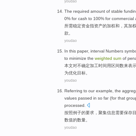
youdao
The required amount
of
stable
fundi
0% for
cash
to
100% for
commercial
所需
稳定
资金
指
资产
的
加权
和
，其
加
款。
youdao
In this paper
,
interval
Numbers
symbo
to
minimize
the
weighted
sum
of
pena
本文
对
不确定
加工
时间
用区间
数
来表
为
优化
目标
。
youdao
Referring to
our example
, the
aggreg
values
passed in
so far
(for that
grou
processed
.
按照
例子
的
要求，
聚集
信息
需要
保存
数值
的
数量
。
youdao