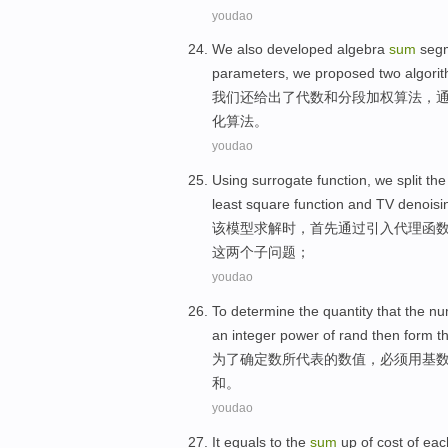
youdao
We
also
developed
algebra
sum
seg
parameters
,
we proposed
two
algori
我们
还给
出了
代数
和
分段
加权
算法
，
化算法。
youdao
Using surrogate
function
, we split
the
least square
function
and
TV
denoisi
该模型
求解
时，首先
通过
引入代理
函
这
两个子问题；
youdao
To
determine
the quantity that the
nu
an integer
power
of
rand
then
form t
为了
确定
数
所代表
的
数值，
必须
用基
和
。
youdao
It equals
to
the
sum
up
of
cost
of
eac