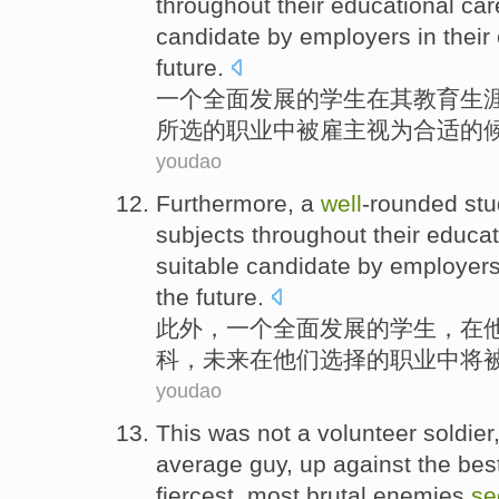
throughout
their
educational
car
candidate
by
employers
in
their
future.
一个
全面发展
的
学生
在
其
教育
生
所选
的
职业
中
被
雇主
视为
合适
的
youdao
Furthermore
,
a
well
-rounded
stu
subjects
throughout
their
educat
suitable
candidate
by
employer
the
future
.
此外
，
一
个
全面发展
的
学生
，
在
科
，未来
在
他们
选择
的
职业中将
youdao
This
was
not
a
volunteer soldier
average guy
,
up
against
the
bes
fiercest
,
most
brutal
enemies
se