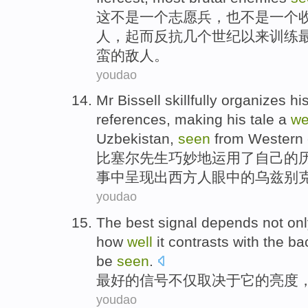
这
不是
一
个
志愿兵
，
也
不是
一
个
人，
起
而反抗
几个世纪以来
训练
蛮
的
敌人
。
youdao
M
r Bissell skillfully organizes hi
references, making his tale a
we
Uzbekistan,
seen
from Western 
比
塞尔先生巧妙地运用了自己的
事中呈现出西方人眼中的乌兹别
youdao
The best
signal
depends
not on
how
well
it
contrasts
with
the
ba
be
seen
.
最好
的
信号
不仅
取决于
它
的
亮度
youdao