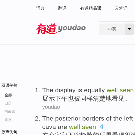
词典
翻译
有道精品课
云笔记
中英
有道 - 网易旗下搜索
双语例句
The
display
is
equally
well
seen
全部
展示
下午
也
被
同样
清楚地
看见
。
口语
youdao
书面语
The
posterior
borders
of the
left
论文
cava
are
well
seen
.
原声例句