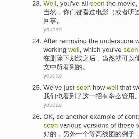
Well
,
you
've
all
seen
the
movie
,
当然
，
你们
都
看过
电影
（或者听
回事
。
youdao
After
removing
the
underscore
working
well
, which
you
've
seen
在
删除
下划线之后
，
当然
就可以
文
中
所
看到
的。
youdao
We
’ve just
seen
how
well
that
w
我们
也
看到了
这
一招
有多么
管用
youdao
OK
, so
another
example
of
cont
seen
various
versions of
these
好的
，
另外一个
等高线
图
的
例子