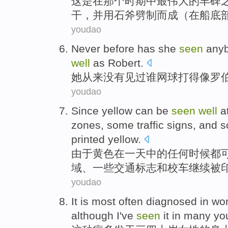
这
是
在
那个
时期
中
最
伟大
的
丰碑
干
，并用
石
斧劈
制而成（在船底
youdao
Never before
has
she
seen
any
well
as
Robert
.
她
从来
没有
见过
谁
网球
打
得
像
罗
youdao
Since
yellow
can be
seen
well
a
zones
,
some
traffic
signs
,
and
s
printed
yellow.
由于
黄色
在
一天
中的
任何
时候
都
域
、
一些
交通
标志
和
校车
继续
被
youdao
It
is most often diagnosed in
wo
although
I've
seen
it in
many
yo