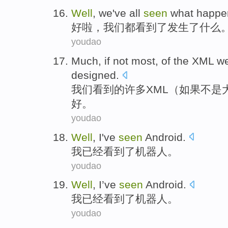
Well
,
we
've all
seen
what
happe
好啦
，
我们
都
看到了
发生了
什么
youdao
Much
,
if
not
most
, of the
XML
w
designed
.
我们
看到
的许多
XML
（
如果
不是
好
。
youdao
Well
,
I
've
seen
Android
.
我
已经
看到了
机器人
。
youdao
Well
,
I
’ve
seen
Android
.
我
已经
看到了
机器人
。
youdao