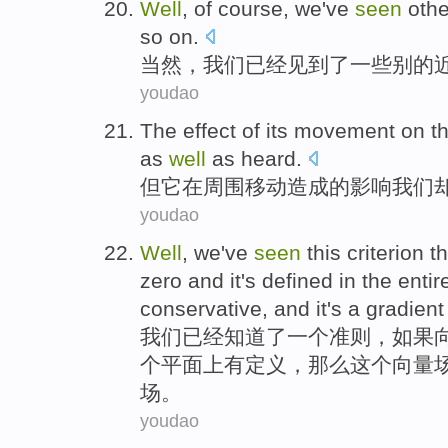
Well
, of
course
,
we
've
seen
othe
so on.
当然
，
我们
已经
见到了
一些别的
youdao
The
effect
of
its
movement
on
t
as
well
as
heard
.
但
它
在
周围
移动造成
的
影响
我们
youdao
Well
,
we
've
seen
this
criterion
th
zero
and
it
's
defined
in
the entir
conservative, and
it
's
a gradient 
我们
已经
知道了
一个
准则
，
如果
个
平面上
有
定义
，
那么
这个
向量
场。
youdao