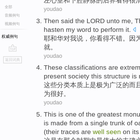
左
心室
和
下腔
静脉
的
后
界
看
得
很
全部
youdao
音频例句
Then
said
the
LORD
unto
me
,
T
视频例句
hasten
my
word
to perform it.
权威例句
耶和华
对
我
说
，
你
看
得不错
。
因
就。
youdao
go
返回词典
top
These
classifications
are
extrem
present
society
this
structure
is 
这些
分类
本质
上
是
极为
广泛
的
而
为
很
好
。
youdao
This
is
one of
the greatest
monu
is
made
from a single trunk
of
o
(their
traces
are
well
seen
on
it