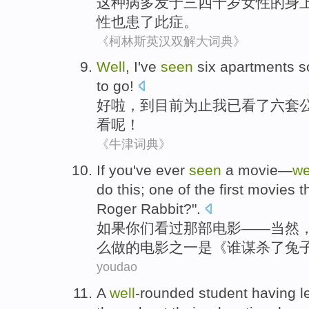
这种
病多发于
三四十
岁
女性
的身
性也患了此症。
《柯林斯英汉双解大词典》
Well
,
I
've
seen
six
apartments
s
to go
!
好啦
，到目前
为止
我
已
看
了
六
套
看呢！
《牛津词典》
If
you
've ever
seen
a movie
—
we
do
this;
one
of
the
first
movies
t
Roger
Rabbit
?".
如果
你们
看过
那
部
电影——
当然
么
做
的
电影
之一
是
《
谁
谋杀了
兔
youdao
A
well
-rounded
student
having
l