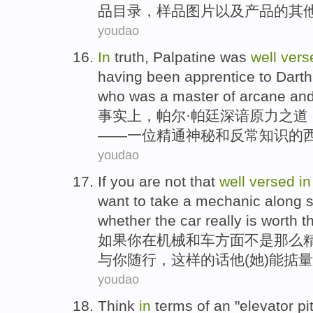
品
目录
，
样品
图片
以及产品的其
youdao
In
truth
,
Palpatine was
well
vers
having been apprentice
to Dart
who was
a
master
of
arcane
an
事实上
，帕尔·帕
廷
深谙
原力
之道
——
一位
精通
神秘
和
反常
知识
的
youdao
If
you
are not
that
well
versed
in
want to
take
a
mechanic
along
s
whether
the
car
really
is
worth
th
如果
你
在
机械
和
车
方面
不是
那么
与你随行，
这样
的话
他
(
她
)
能
掂量
youdao
Think
in
terms
of
an "
elevator
pi