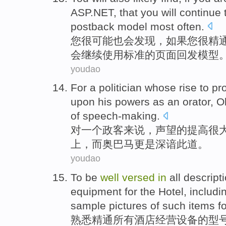
ASP.NET,
that
you will
continue 
postback
model
most
often
.
您
很可能
也
会
发现
，
如果
您
很
精通
会继续
使用
标准
的
页面
回发
模型
youdao
For
a
politician whose
rise
to
pr
upon
his
powers
as an
orator
,
O
of
speech-making
.
对
一个
政客
来说，
声望
的
提高
很
上，而
奥巴马
更是深谙此道。
youdao
To be
well
versed
in
all
descript
equipment
for
the Hotel
,
includi
sample
pictures
of
such
items
f
熟悉
精通
所有
酒店
经营
设备
的
型