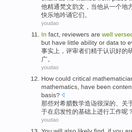
他
精通
梵文
韵文，
当
他
从
一个
地
快乐
地
吟诵
它们。
youdao
In
fact
,
reviewers are
well
verse
but
have little
ability
or
data
to
e
事实上
，
评审者
们精于
认识
好的
广。
youdao
How
could
critical
mathematicia
mathematics
, have been
conten
basis
?
那些对
希腊
数学
造诣
很深的、关
于
在
启发性
的基础上进行
工作
呢
youdao
You
will
also
likely
find
,
if
you a