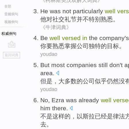
《柯林斯英汉双解大词典》
全部
He
was not
particularly
well
ver
音频例句
他
对
社交
礼节
并不
特别
熟悉
。
视频例句
《牛津词典》
权威例句
Be
well
versed
in
the
company
'
你要
熟悉
掌握
公司
独特的
目标。
go
youdao
返回词典
top
But
most
companies
still
don't
a
area
.
但是
，
大多数
的
公司
似乎
仍然
没
youdao
No
,
Ezra
was
already
well
vers
him
there.
不是
这样的，以
斯拉
已经
是
律
法
去。