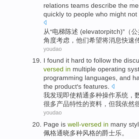
relations
teams
describe
the
me
quickly
to
people who
might
not
从
“电梯陈述 (
elevator
pitch
)”（
公
角度考虑，
他们
希望
将消息
快速
youdao
I
found
it hard to
follow
the disc
versed
in
multiple
operating
sys
programming
languages
,
and
h
the
product
's
features
.
我
发现
即使
精通
多种
操作
系统
，
很多
产品
特性
的
资料，
但
我
依然
youdao
Page
is
well-
versed
in
many
sty
佩格
通晓
多种
风格
的
爵士乐。