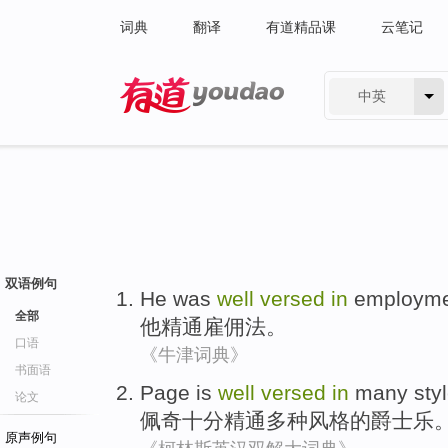
词典
翻译
有道精品课
云笔记
中英
有道 - 网易旗下搜索
双语例句
He
was
well
versed
in
employm
全部
他
精通
雇佣
法
。
口语
《牛津词典》
书面语
Page
is
well
versed
in
many
sty
论文
佩奇
十分
精通
多种
风格
的
爵士乐
原声例句