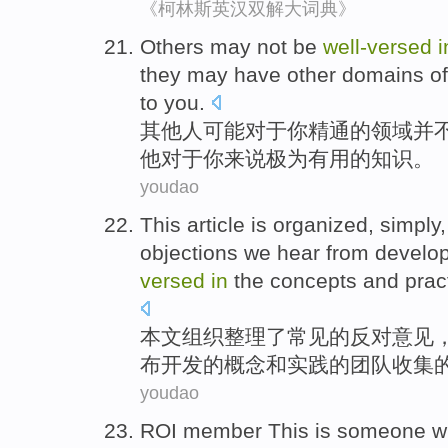
《柯林斯英汉双解大词典》
Others
may
not
be
well-
versed
i
they
may
have
other
domains
of
to
you
.
其他人
可能
对于
你
精通
的
领域
并
他
对于你来说
极为
有用的
知识
。
youdao
This article
is
organized
, simply
objections
we
hear
from
develo
versed
in
the
concepts
and
prac
本文
组织整理了
常见
的
反对
意见
布
开发
的
概念
和
实践
的
团队
收集
youdao
ROI
member
This
is someone 