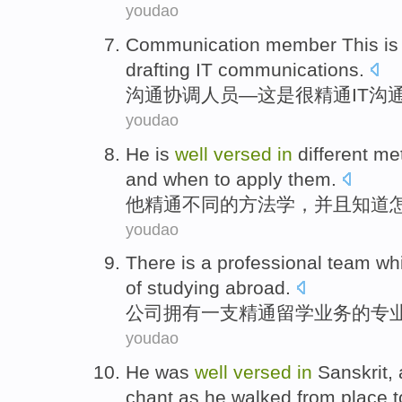
youdao
Communication
member
This
is
drafting
IT
communications
.
沟通
协调人员—
这
是
很
精通IT沟
youdao
He
is
well
versed
in
different
me
and
when
to
apply
them
.
他
精通
不同
的
方法学
，
并且
知道
youdao
There is a
professional
team
wh
of
studying abroad
.
公司拥有一支
精通
留学
业务
的
专
youdao
He
was
well
versed
in
Sanskrit
,
chant
as
he
walked
from
place
t