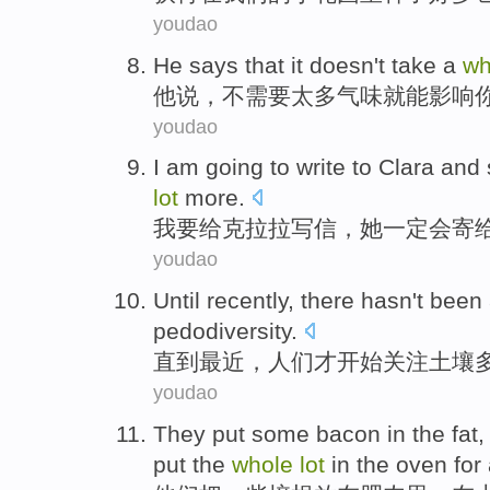
youdao
He
says that
it
doesn't
take a
wh
他
说
，
不
需要
太多
气味就
能
影响
youdao
I
am
going to
write
to
Clara
and
lot
more
.
我
要
给
克拉拉
写信
，
她
一定
会
寄
youdao
Until
recently
, there hasn
't
been
pedodiversity
.
直到
最近
，人们
才
开始
关注
土壤
youdao
They
put
some
bacon
in the
fat
put
the
whole
lot
in
the oven
for