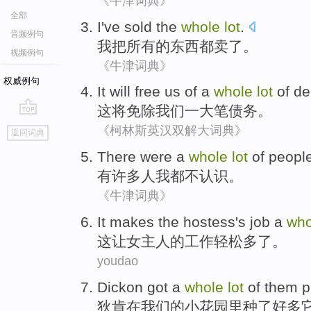
《牛津词典》
全部
I
've sold
the
whole
lot
.
音频例句
我
把
所有的东西都卖了。
视频例句
《牛津词典》
权威例句
It
will
free
us
of
a
whole
lot
of
de
这
将
免除
我们
一
大笔
债务
。
go
《柯林斯英汉双解大词典》
返回词典
top
There were a
whole
lot
of
peopl
有
许多
人
我
都
不
认识
。
《牛津词典》
It
makes
the
hostess
's
job
a
wh
这
让
女主人
的
工作
轻松多
了。
youdao
Dickon got
a
whole
lot
of
them
p
狄
肯
在
我们
的
小花
园里种
了好多