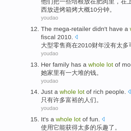
他们
把
一些
培根
放在
肥肉
里，
在
西
放进
烤箱
烤
大概
10分钟。
youdao
The mega-retailer
didn't have
a
fiscal 2010.
大型
零售商在2010财年
没有
太多
youdao
Her
family
has
a
whole
lot
of
mo
她
家里
有
一
大堆
的
钱
。
youdao
Just
a
whole
lot
of
rich
people
.
只有
许多富裕
的
人们
。
youdao
It
's a
whole
lot
of
fun
.
使用它
能获得
太多
的
乐趣
了。