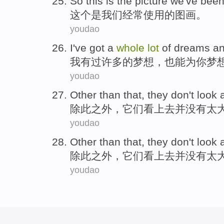
So this
is
the
picture
we
've bee
这个
是
我们
经常
使用
的
图画
。
youdao
I
've got
a
whole
lot
of
dreams
an
我
有
过
许多
的
梦想
，也
能为
你
梦
youdao
Other
than that
,
they
don't
look
除此
之外
，
它们
看上去
并
没有
太
youdao
Other
than that
,
they
don't
look
除此
之外
，
它们
看上去
并
没有
太
youdao