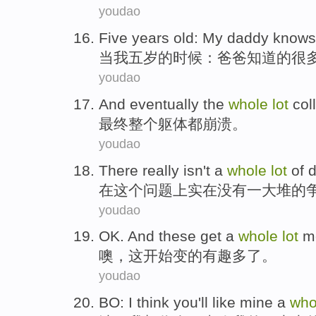
youdao
Five
years old
:
My daddy
knows
当
我
五
岁
的时候：爸爸
知道
的
很
youdao
And eventually
the
whole
lot
col
最终
整个
躯体
都崩溃。
youdao
There
really
isn't
a
whole
lot
of
d
在这个
问题上
实在
没有
一
大堆
的
youdao
OK
. And
these
get
a
whole
lot
m
噢
，
这
开始变
的有趣
多
了。
youdao
BO
:
I
think you
'll
like
mine
a
wh