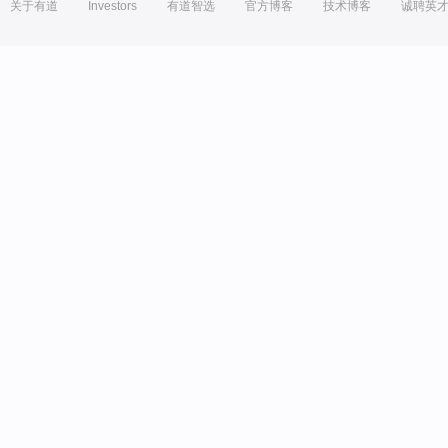
关于有道
Investors
有道智选
官方博客
技术博客
诚聘英