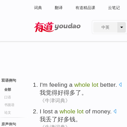
词典
翻译
有道精品课
云笔记
中英
有道 - 网易旗下搜索
双语例句
I'm
feeling
a
whole
lot
better
.
全部
我
觉得
好得
多
了。
口语
《牛津词典》
书面语
I
lost
a
whole
lot
of
money
.
论文
我
丢
了
好多
钱。
原声例句