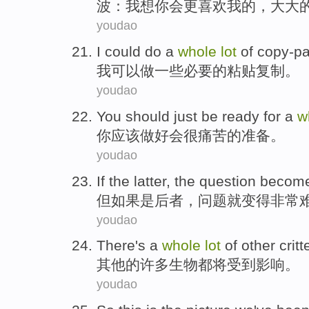
波
：
我
想你
会
更
喜欢
我
的，大大
youdao
I
could
do
a
whole
lot
of
copy-pa
我
可以
做
一些必要
的
粘贴
复制。
youdao
You
should
just be
ready for
a
w
你
应该
做好
会很痛苦
的
准备。
youdao
If
the latter
, the
question
becom
但如果
是
后者
，
问题
就变得
非常
youdao
There
's
a
whole
lot
of
other
critt
其他
的
许多
生物
都将受到影响。
youdao