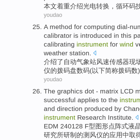
本文着重介绍
光电
转换
，
循环
码
youdao
A
method
for
computing
dial-n
calibrator
is
introduced in this p
calibrating
instrument
for
wind
v
weather
station.
介绍
了
自动
气象站
风速
传感器
现
仪
的
拨码盘数码(以下简称拨码数)
youdao
The
graphics
dot
- matrix
LCD
m
successful
applies
to the
instru
and direction produced
by
Chan
instrument
Research Institute
.
EDM 240128 F型
图形
点
阵式
液
研究所
研制
的
测
风仪的
应用
中取