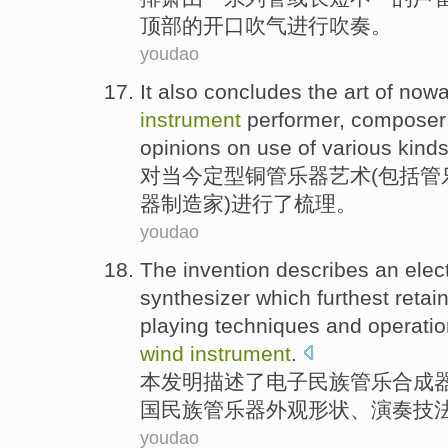
顶部
的
开口
吹
气
进行
吹奏。
youdao
It also concludes the
art
of
nowa
instrument
performer
,
composer
opinions on use
of
various kinds
对
当今
定型
铜管
乐器
艺术
(包括
管
器制造家)
进行
了梳理。
youdao
The invention
describes
an elec
synthesizer
which
furthest
retai
playing
techniques
and
operatio
wind
instrument
.
本
发明
描述了
电子
民族
管乐
合成
国民族管乐器
外观
形状
、
演奏
技
youdao