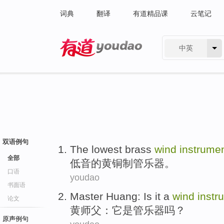
词典
翻译
有道精品课
云笔记
中英
有道 - 网易旗下搜索
双语例句
The lowest brass
wind
instrume
全部
低音
的黄铜制管乐器。
口语
youdao
书面语
Master Huang
:
Is
it
a
wind
instr
论文
黄
师父：
它
是
管乐器
吗？
原声例句