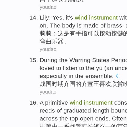
youdao
Lily
: Yes,
it
's
wind
instrument
wi
on. The body
is
made
of
brass,
莉莉
：
这
是
有
手指
可以
按动
按键
弯曲
乐器
。
youdao
During the Warring States Perio
loved
to listen to the yu (an anc
especially
in the
ensemble
.
战国
时期
齐国
的
齐宣王
喜欢
欣赏
youdao
A
primitive
wind
instrument
cons
reeds
of
graduated
length
bound
across the top
open
ends. Ofte
排箫
由
一系列
管
或
长短
不一
的
芦