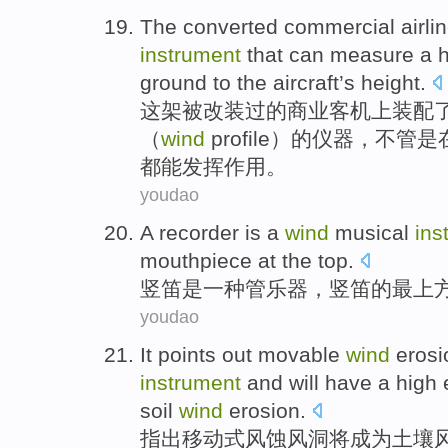
The
converted
commercial
airli
instrument
that
can
measure
a h
ground
to the aircraft’s
height
.
这
架
被改装
过的
商业
客机上
装配
（
wind
profile）的
仪器
，
不管是
都
能
发挥作用。
youdao
A recorder
is
a
wind
musical
ins
mouthpiece
at
the top
.
竖
笛
是
一种
管乐器
，竖笛的最上
youdao
It points out
movable
wind
erosi
instrument
and will
have a
high
soil
wind
erosion.
指出
移动式
风蚀
风洞
将
成为
土壤