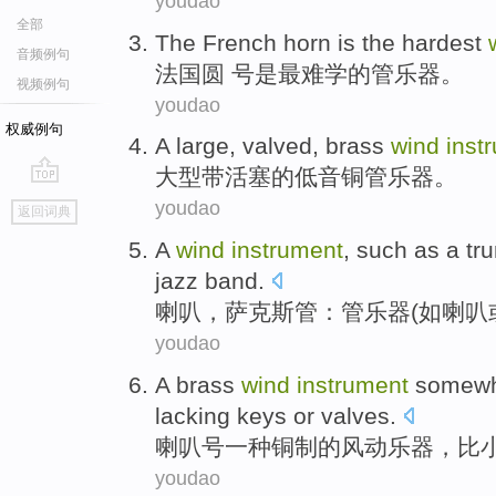
youdao
全部
The French
horn
is
the hardest
音频例句
法国
圆 号
是
最难
学的管乐器。
视频例句
youdao
权威例句
A large
, valved,
brass
wind
inst
大型
带活塞的
低音
铜管
乐器
。
go
youdao
返回词典
top
A
wind
instrument
,
such as
a tr
jazz
band
.
喇叭
，
萨克斯管
：
管乐器
(
如
喇叭
youdao
A
brass
wind
instrument
somew
lacking
keys
or
valves.
喇叭
号
一种
铜制
的风动
乐器
，
比
youdao