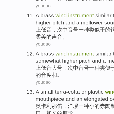
youdao
A
brass
wind
instrument
similar
higher
pitch and
a mellower
sou
上低音，次中音号
一种
类似
于的
柔美的声音。
youdao
A
brass
wind
instrument
similar
somewhat
higher
pitch
and
a
me
上低音
大号
，次中音号
一
种
类似
的音度
和
。
youdao
A
small
terra-cotta
or
plastic
wi
mouthpiece
and
an elongated
o
奥卡利那
笛
，洋埙
一种
小
的赤陶
口，
加长
的
椭
形
。