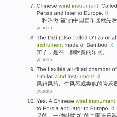
Chinese
wind
instrument
,
Calle
Persia
and
later to
Europe
.
一种
叫做
“
笙
”的
中国
管乐器就先后
youdao
The
Dizi
(also called D'Tzu or Z
instrument
made
of
Bamboo.
笛子
，
是
在
一侧
吹奏
的
乐器
。
youdao
The
flexible
air-filled
chamber
of
similar
wind
instrument
.
风箱
风笛
、牛
风琴
或
类似
的
管乐
youdao
Yes
.
A
Chinese
wind
instrument
to
Persia
and
later to
Europe
.
是的
。
一种
叫做
“
笙
”的
中国
管乐器