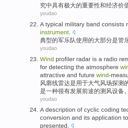
究中
具有
极大
的
重要性和
经济
价
youdao
A typical
military band consists
instrument
.
典型
的
军乐队
使用
的
大部分是
管
youdao
Wind
profiler
radar
is
a
radio
re
for
detecting
the
atmosphere
wi
attractive and
future
wind
-meas
风
廓线
雷达
是
用于
大气
风场
探测
是
一种
很有发展
前途
的测风设备
youdao
A description of
cyclic
coding
te
conversion
and
its
application
t
presented.