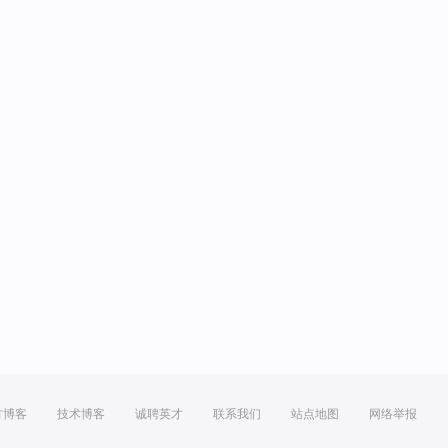
方博客
技术博客
诚聘英才
联系我们
站点地图
网络举报