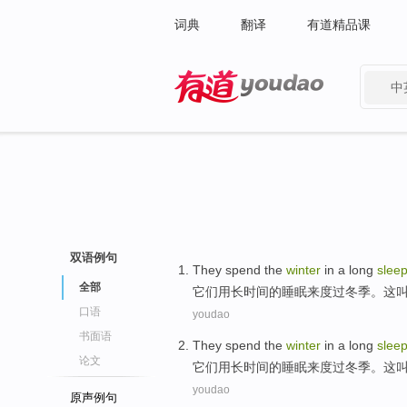
词典
翻译
有道精品课
中
有道 - 网易旗下搜索
双语例句
They
spend
the
winter
in a
long
slee
全部
它们
用
长时间
的
睡眠
来度过
冬季
。
这
口语
youdao
书面语
They
spend
the
winter
in a
long
slee
论文
它们
用
长时间
的
睡眠
来度过
冬季
。
这
youdao
原声例句