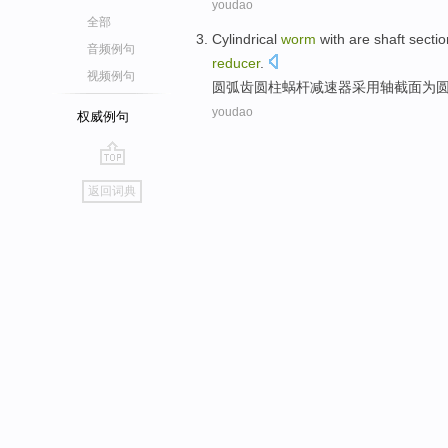
youdao
全部
Cylindrical
worm
with are
shaft
sectio
音频例句
reducer
.
视频例句
圆弧
齿
圆柱
蜗杆
减速器采用
轴
截面
为
youdao
权威例句
go
返回词典
top