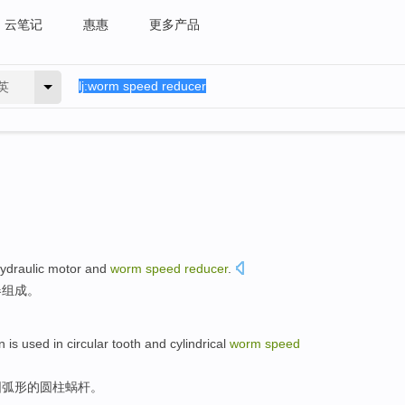
云笔记
惠惠
更多产品
英
ydraulic
motor
and
worm
speed
reducer
.
器
组成。
n
is
used in circular
tooth
and
cylindrical
worm
speed
圆弧形
的圆柱蜗杆。