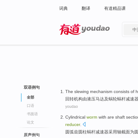
词典
翻译
有道精品课
中
有道 - 网易旗下搜索
双语例句
The slewing
mechanism
consists of
h
全部
回转
机构
由
液压
马达
及
蜗轮蜗杆
减速
口语
youdao
书面语
Cylindrical
worm
with are
shaft
sectio
论文
reducer
.
圆弧
齿
圆柱
蜗杆
减速器采用
轴
截面
为
原声例句