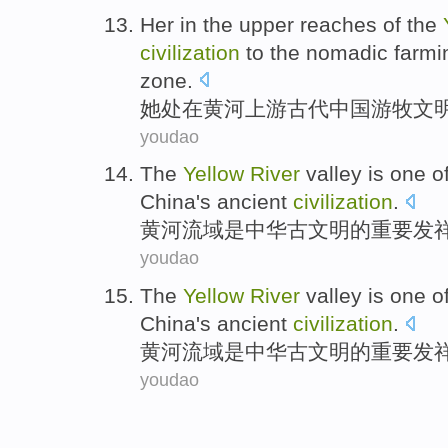
Her
in the upper reaches
of
the
civilization
to
the
nomadic
farmi
zone
.
她
处在
黄河
上游
古代
中国
游牧
文
youdao
The
Yellow
River
valley
is
one o
China
's ancient
civilization
.
黄河
流域
是
中华
古文明
的
重要
发
youdao
The
Yellow
River
valley
is
one o
China
's ancient
civilization
.
黄河
流域
是
中华
古文明
的
重要
发
youdao