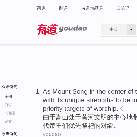
词典
翻译
有道精品课
云笔记
中英
有道 - 网易旗下搜索
双语例句
As
Mount Song
in
the
center
of
全部
with
its
unique
strengths
to bec
口语
priority
targets
of
worship
.
书面语
由于
嵩山
处于
黄河
文明
的
中心
地
论文
代
帝王们
优先
祭祀
的
对象
。
youdao
原声例句