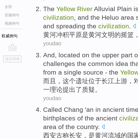
全部
The
Yellow
River
Alluvial
Plain
i
音频例句
civilization
, and
the Heluo area 
视频例句
and spreading
the
civilization
.
黄河
冲积
平原
是
黄河
文明
的
摇篮
权威例句
youdao
And
,
located on
the
upper
part 
go
返回词典
top
challenges
the
common
idea
th
from
a
single
source
-
the
Yello
而且
，
这个
遗址
位于
长江
上游
，
一
理论
提出了
质疑
。
youdao
Called
Chang
'an in ancient tim
birthplaces
of
the ancient
civiliz
area
of
the country.
西安古称
长安，
是
黄河
流域
的
国