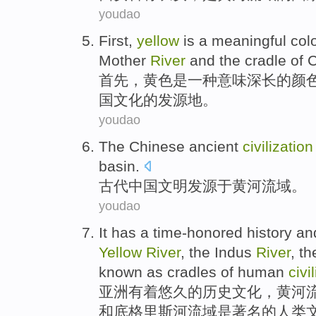
youdao
First
,
yellow
is
a
meaningful
col
Mother
River
and the
cradle
of
C
首先
，
黄色
是
一种
意味深长
的
颜
国
文化
的
发源地
。
youdao
The
Chinese
ancient
civilization
basin
.
古代
中国
文明
发
源于
黄河
流域
。
youdao
It has
a time-honored
history
an
Yellow
River
, the Indus
River
, t
known
as cradles
of
human
civi
亚洲有着
悠久
的
历史
文化
，
黄河
和
底格里斯河
流域
是
著名
的
人类