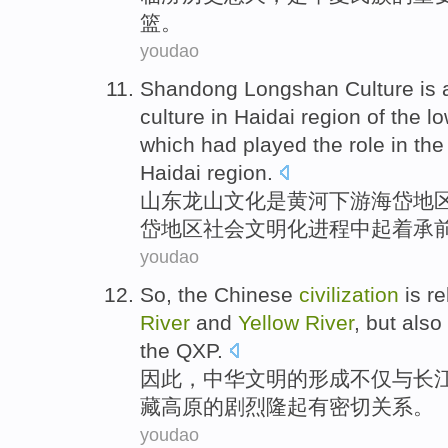
篮
。
youdao
Shandong
Longshan
Culture
is
culture in
Haidai
region
of
the
lo
which had played the
role
in
th
Haidai region.
山东
龙山
文化
是
黄河
下游
海
岱
地
岱地区
社会
文明化
进程
中
起着承
youdao
So
,
the Chinese
civilization
is
re
River
and
Yellow
River
,
but also
the
QXP
.
因此
，
中华
文明
的
形成
不仅
与
长
藏
高原
的
剧烈
隆起
有
密切
关系。
youdao