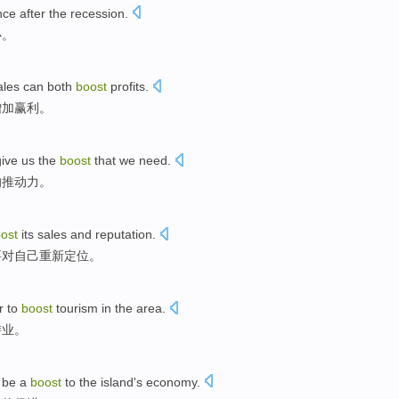
nce
after
the recession
.
心
。
ales
can
both
boost
profits
.
增加
赢利
。
give
us
the
boost
that
we
need
.
的
推动力。
ost
its sales
and
reputation
.
要
对
自己
重新
定位
。
r
to
boost
tourism
in
the
area
.
游业
。
 be
a
boost
to
the
island's
economy
.