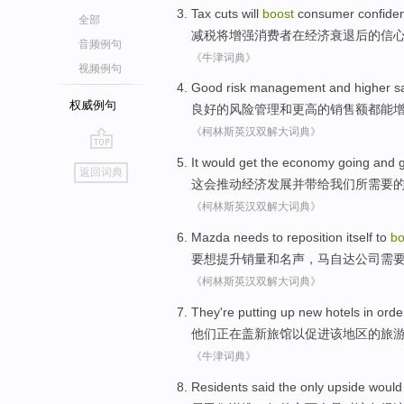
Tax cuts
will
boost
consumer
confide
全部
减税
将
增强
消费者
在
经济
衰退后的
信
音频例句
《牛津词典》
视频例句
Good
risk
management
and
higher
s
权威例句
良好
的
风险
管理
和
更高
的
销售额
都
能
《柯林斯英汉双解大词典》
go
It would
get the
economy
going
and
返回词典
top
这会
推动
经济
发展
并
带给
我们
所
需要
《柯林斯英汉双解大词典》
Mazda
needs
to
reposition
itself
to
bo
要想
提升
销量
和
名声
，
马自达公司
需
《柯林斯英汉双解大词典》
They
're
putting up
new
hotels
in
orde
他们
正在
盖
新
旅馆
以
促进
该
地区
的
旅
《牛津词典》
Residents
said
the only
upside
would