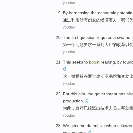
youdao
By
harnessing the
economic
potentia
通过
利用
所有
妇女
的
经济
潜力
，
我们
youdao
The first
question
requires
a swathe 
第一
个
问题
要求
一系列
大胆
的
改革
以
youdao
This
seeks
to
boost
reading
,
by
foun
这
一举措旨在
通过
建立
图书馆
和
资助
youdao
For this aim
,
the government
has alr
production
.
为此
，
政府
已经
派出
技术人员
去
帮助
youdao
We
become defensive
when
criticize
own
esteem
.