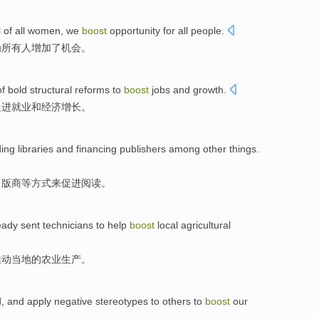
l
of
all
women
,
we
boost
opportunity
for
all
people
.
为
所有
人
增加了
机会
。
of
bold
structural
reforms
to
boost
jobs
and
growth
.
促进
就业
和
经济增长
。
ding
libraries
and
financing
publishers among other things
.
出版商
等方式
来
促进
阅读
。
eady
sent
technicians
to
help
boost
local
agricultural
推动
当地
的
农业
生产
。
d
,
and
apply
negative
stereotypes
to
others
to
boost
our