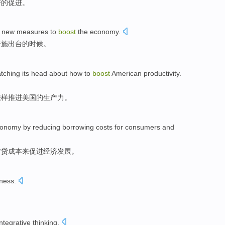
济的
促进
。
h
new
measures
to
boost
the
economy
.
措施
出台的时候。
atching
its head about
how to
boost
American
productivity
.
怎样
推进
美国的生产力。
conomy
by
reducing
borrowing
costs
for
consumers
and
借贷
成本
来促进
经济发展
。
eness
.
integrative
thinking
.