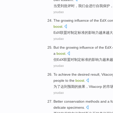
当
受到批评
时，
我们
会进行
自我
保护
youdao
The
growing
influence
of
the
EdX
con
boost
.
EdX
联盟
对
制定
标准
的
影响力
越来越
大
youdao
But
the
growing
influence
of
the
EdX
a
boost
.
但
EdX
联盟
对
制定
标准
的
影响力
越来越
youdao
To
achieve
the desired
result
,
Vitacor
people
to
the
boost
.
为了
达到
预期
的
效果
，
Vitacorp
的
市
youdao
Better
conservation
methods
and
a
f
delicate
specimens
.