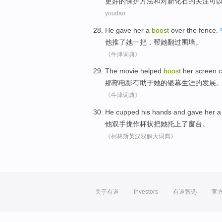
更好
的
保护
方法
和
对
新
化石
的
关注
可
youdao
He
gave
her
a
boost
over
the fence
.
他
推
了
她
一
把
，帮她翻过
围墙
。
《牛津词典》
The
movie
helped
boost
her
screen
c
那
部电影
有助于
她
的
银幕
生涯的发展
《牛津词典》
He
cupped his hands
and
gave
her
他
双手
拢作杯状
把
她
托
上
了
窗台
。
《柯林斯英汉双解大词典》
关于有道
Investors
有道智选
官