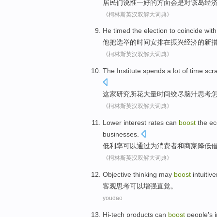
居民们
说
惟一
好的方面
会
是
对
该岛
经
《柯林斯英汉双解大词典》
He
timed
the
election
to
coincide wit
他
把
选举的
时间
安排在
振兴
经济
的
新
《柯林斯英汉双解大词典》
The Institute
spends
a lot of
time
scr
这家
研究所
花
大量
时间
绞尽
脑汁思考
《柯林斯英汉双解大词典》
Lower
interest rates
can
boost
the
e
businesses
.
低
利率
可以
通过
为
消费者
和
商家
降低
《柯林斯英汉双解大词典》
Objective
thinking
may
boost
intuitiv
客观
思考
可以
增强
直觉
。
youdao
Hi-tech
products
can
boost
people
's