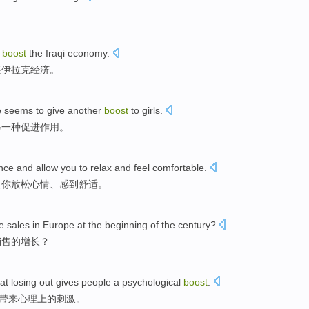
。
boost
the
Iraqi
economy
.
兴
伊拉克经济。
e
seems to
give
another
boost
to
girls
.
另一种
促进作用
。
nce
and
allow
you
to relax
and
feel
comfortable
.
让
你
放松
心情、
感到
舒适
。
e
sales
in
Europe
at the
beginning
of
the
century
?
销售
的
增长？
at
losing
out
gives
people
a
psychological
boost
.
带来
心理上
的
刺激
。