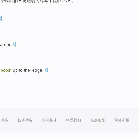
以
帮助我们
从
更
脆弱的
标本
中提取
DNA
。
areer
.
。
a
boost
up
to the
ledge
.
方博客
技术博客
诚聘英才
联系我们
站点地图
网络举报