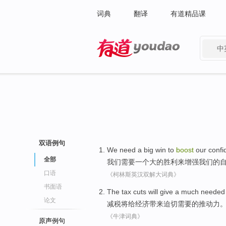
词典
翻译
有道精品课
中
有道 - 网易旗下搜索
双语例句
We
need
a
big
win
to
boost
our
confi
全部
我们
需要
一个
大
的
胜利
来
增强
我们
的
口语
《柯林斯英汉双解大词典》
书面语
The
tax cuts
will
give
a much
needed
论文
减税
将
给
经济
带来
迫切
需要
的
推动力
《牛津词典》
原声例句