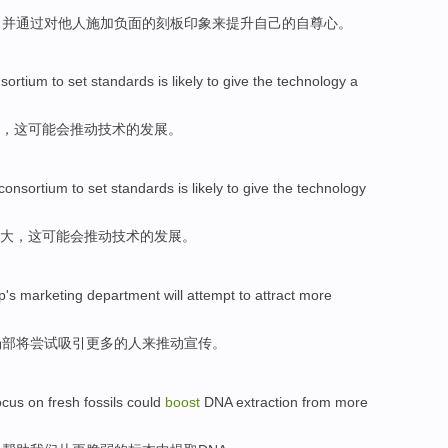
，
并
通过
对
他人
施加
负面
的
刻板印象
来
提升
自己
的自尊心。
sortium
to
set
standards
is
likely
to give the
technology
a
，
这
可能会
推动
技术
的
发展。
consortium
to
set
standards
is
likely
to give the
technology
大
，
这
可能会
推动
技术
的
发展。
p's
marketing
department will
attempt to
attract
more
场
部将
尝试
吸引
更多
的
人
来
推动宣传。
ocus
on
fresh
fossils
could
boost
DNA
extraction
from
more