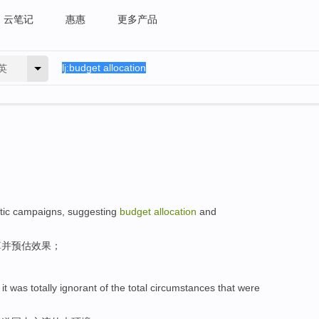
云笔记
惠惠
更多产品
英
tic
campaigns, suggesting
budget
allocation
and
算
并
预估
效果；
,
it was
totally
ignorant
of the
total
circumstances
that were