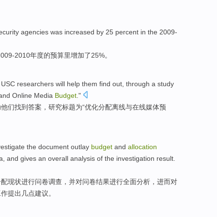
ecurity
agencies
was increased
by 25 percent
in
the 2009
-
2009
-
2010年度的预算里增加
了
25%。
USC
researchers
will
help
them
find
out
, through a
study
and
Online
Media
Budget
."
助
他们
找到
答案
，
研究
标题为“
优化
分配
离线
与
在线
媒体
预
vestigate
the
document
outlay
budget
and
allocation
a
,
and
gives
an overall
analysis
of the investigation
result
.
分配
现状
进行
问卷
调查，
并
对问卷结果进行
全面
分析，进而
对
工作提出几点建议。