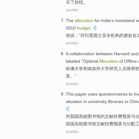
示
了
担忧。
youdao
The
allocation
for
India
's homeland
s
2010
budget
.
他说：“
对
印度
国土
安全
机构
的
拨款
在
youdao
A collaboration between
Harvard
and
labeled "
Optimal
Allocation
of
Offline
哈佛大学
和
南加州大学
研究人员
将
帮
算
。”
youdao
This paper uses
questionnaires
to in
situation
in
university
libraries
in Chin
对
我国
高校
图书馆
的
文献
经费
预算
与
我国高校图书馆文献经费预算与分配
youdao