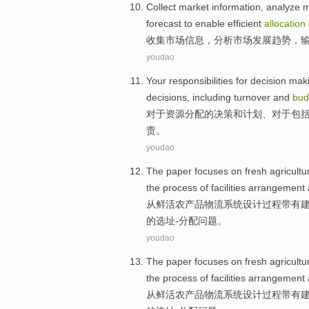
Collect
market
information
,
analyze
m
forecast
to
enable
efficient
allocation
收集
市场
信息
，
分析
市场
发展
趋势
，
youdao
Your responsibilities
for
decision
mak
decisions
,
including
turnover
and
bud
对于
资源
分配
的
决策
和
计划
、对于
包
责
。
youdao
The
paper focuses on fresh
agricultu
the
process
of
facilities arrangement
从
鲜活
农产品
物流
系统设计
过程
带有
的
选址
-分配
问题
。
youdao
The
paper focuses on fresh
agricultu
the
process
of
facilities arrangement
从
鲜活
农产品
物流
系统设计
过程
带有