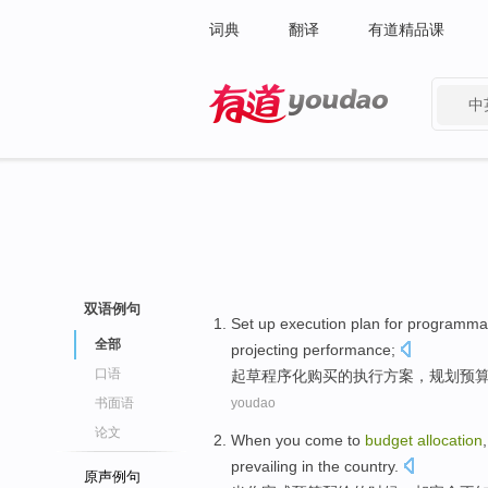
词典
翻译
有道精品课
中
有道 - 网易旗下搜索
双语例句
Set up
execution
plan
for programma
全部
projecting
performance
;
口语
起草程序化
购买
的
执行
方案
，规划
预
书面语
youdao
论文
When
you
come to
budget
allocation
prevailing
in the country
.
原声例句