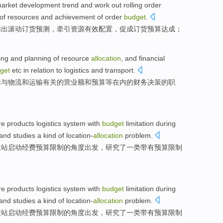
arket
development
trend
and work
out rolling
order
of
resources
and
achievement
of
order
budget
.
输出
滚动
订货
预测
，
牵引
资源
有效
配置
，
促成
订货预算达成；
ing
and
planning
of
resource
allocation
, and
financial
get
etc
in
relation
to
logistics
and
transport
.
括
与
物流
和
运输
有关
的
营业额
和
预算
等
在内的
财务
决策
的
职
re products
logistics
system
with
budget
limitation
during
 and
studies
a kind
of
location-
allocation
problem
.
建站启动
经费
预算
限制
的
角度出发，
研究
了
一类
带有预算限制
re products
logistics
system
with
budget
limitation
during
 and
studies
a kind
of
location-
allocation
problem
.
建站启动
经费
预算
限制
的
角度出发，
研究
了
一类
带有预算限制