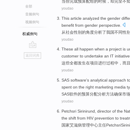
当
你
完成预算
配给
的
时候，
却
完全
不
全部
youdao
音频例句
This article
analyzed
the
gender
diff
视频例句
benefit from
gender
perspective.
从
社会性别的角度
分析
了我国不同
性
权威例句
youdao
These
all
happen
when
a
project
is
u
go
返回词典
customer
to
undertake
an IT
initiative
top
这些
全都
发生
在
项目
进行过程中
，
而
youdao
SAS
software
's
analytical
approach
t
spent
on
the
right
marketing
media
t
SAS
软件
的
预算
分配
分析
方法
确保
市
youdao
Petchsri
Sirinirund
,
director
of the
Nat
the shift
from
HIV
prevention
to
treat
国家
艾滋病
管理
中心
主任
Petchsri
Sirin