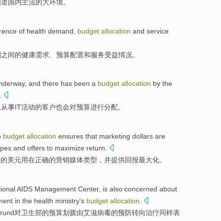
知道
国内
主流
的
大环境
。
erence
of
health
demand
,
budget
allocation
and
service
别
之间
的
健康
需求
、
预算
配置
和
服务
受益情况。
nderway
,
and there
has been a
budget
allocation
by
the
.
且
从事
IT
活动
的
客户
也会
对
预算
进行分配
。
o
budget
allocation
ensures
that
marketing
dollars
are
ypes
and
offers
to
maximize
return
.
场
的
美元
用
在
正确
的
营销
媒体
类型
，
并
提供
回报
最大化
。
ional
AIDS
Management
Center
, is also concerned about
ment
in
the
health ministry
's
budget
allocation
.
irund
对
卫生部
的
预算
划拨
由
艾滋病毒
的
预防
转向
治疗
同样表