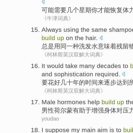
可能
需要
几个
星期
你
才能
恢复体
《牛津词典》
Always
using
the same
shampo
build
up
on
the
hair
.
总是
用
同一
种
洗发水
意味着
残留
《柯林斯英汉双解大词典》
It would
take
many
decades
to
b
and
sophistication
required
.
要
花
好几十
年
的
时间
来
逐步
达到
《柯林斯英汉双解大词典》
Male
hormones
help
build
up
th
男性
荷尔蒙
有助于
增强
身体
对
压
youdao
I
suppose
my
main
aim
is
to
bui