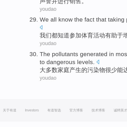
声誉
并
进行
销售
。
youdao
We
all
know
the fact that
taking 
我们
都
知道
参加
体育
活动
有助于
youdao
The
pollutants
generated
in
mos
to
dangerous
levels
.
大多数
家庭
产生
的
污染物
很少能
youdao
关于有道
Investors
有道智选
官方博客
技术博客
诚聘英