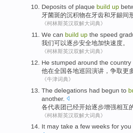
Deposits
of
plaque
build
up
bet
牙
菌斑
的
沉积物
在
牙齿
和
牙龈
间
《柯林斯英汉双解大词典》
We
can
build
up
the speed
grad
我们
可以
逐步
安全地
加快
速度。
《柯林斯英汉双解大词典》
He
stumped
around
the country
他
在
全国
各地
巡回
演讲，争取更
《牛津词典》
The delegations
had
begun to
b
another
.
各
代表团
已经
开始
逐步
增强相互
《柯林斯英汉双解大词典》
It may
take
a few
weeks for
you