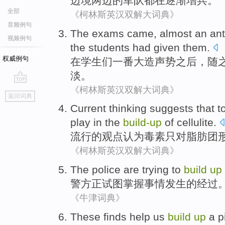
边境
两边
的
军队
都在逐渐增兵。
全部
《柯林斯英汉双解大词典》
音频例句
The
exams
came,
almost an ant
视频例句
the
students had given them.
权威例句
在
学生们
一番
大造声势
之后
，
随
淡。
《柯林斯英汉双解大词典》
go
返回词典
top
Current
thinking
suggests that
t
play
in the
build-up
of
cellulite
.
流行
的
观点
认为
毒素
只
对
脂肪团
《柯林斯英汉双解大词典》
The police
are trying
to
build
up
警方
正
试图
掌握
事情发生
的
经过
《牛津词典》
These
finds
help us
build
up
a
p