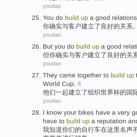
youdao
You
do
build
up
a
good
relation
你
确实
与
客户
建立
了
良好
的
关系
youdao
But
you
do
build
up
a
good
rela
但
你
确实
与
客户
建立
了
良好
的
关
youdao
They
came
together to
build
up
World Cup
.
他们
一起
建立
了
组织
世界杯的
国
youdao
I
know
your
bikes
have a
very g
have
to
build
up
a
reputation
an
我
知道
你们
的
自行车
在这里
名声