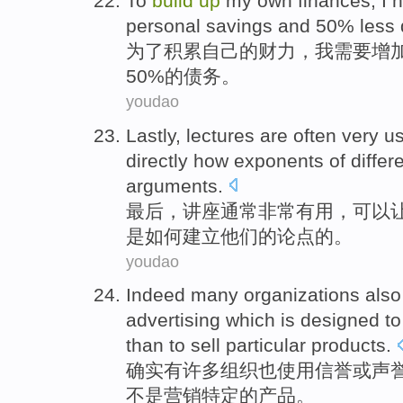
To
build
up
my own
finances
,
I
n
personal
savings
and
50%
less
为了
积累
自己
的
财力
，
我
需要
增
50%的
债务
。
youdao
Lastly
,
lectures
are often
very
us
directly
how
exponents
of
differ
arguments
.
最后
，
讲座
通常
非常
有用
，
可以
是
如何
建立
他们
的
论点
的。
youdao
Indeed
many
organizations
also
advertising
which is designed to
than to
sell
particular
products
.
确实
有许多
组织
也
使用
信誉
或
声
不是
营销
特定
的产品。