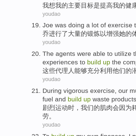
我
想
我
的
主要
目标
是
提高
我的
健
youdao
Joe
was doing
a lot
of
exercise
乔
进行
了
大量
的
锻炼
以
增强
她
的
youdao
The
agents
were able to
utilize
t
experiences
to
build
up
the com
这些
代理人
能够
充分利用
他们
的
youdao
During vigorous
exercise
,
our
m
fuel
and
build
up
waste product
剧烈
运动时
，
我们
的
肌肉
会
因为
劳
。
youdao