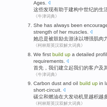
Ages
.
这些
发现
有助于
建构
中世纪
的
生
《牛津词典》
She
has always
been
encourag
strength
of her
muscles
.
她
总是
被
鼓励
去
游泳
以
增强
肌肉
《柯林斯英汉双解大词典》
We
first
build
up
a
detailed
profi
requirements
.
首先
，
我们
建立
起
我们
的
客户
及
《牛津词典》
Carbon
dust
and
oil
build
up
in
l
short
-
circuit
.
碳
尘
和
燃油
在
大
发动机
里越积越
《柯林斯英汉双解大词典》