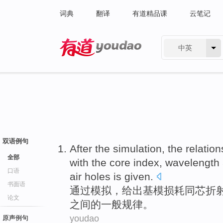
词典
翻译
有道精品课
云笔记
中英
有道 - 网易旗下搜索
双语例句
After the
simulation
,
the relation
全部
with the
core
index
,
wavelength
口语
air
holes
is given.
书面语
通过
模拟
，
给出
基
模
损耗
同
芯
折
论文
之间
的
一般规律。
youdao
原声例句