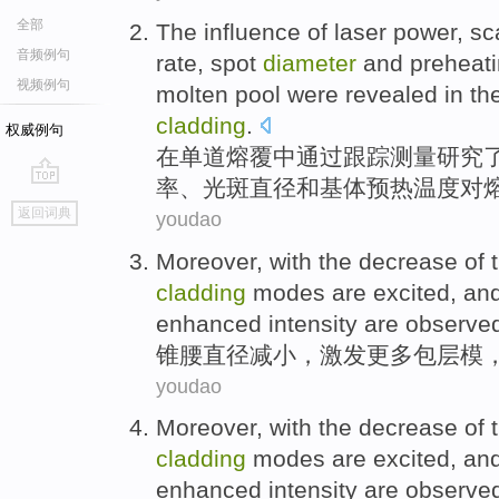
全部
The
influence
of
laser
power
,
sc
音频例句
rate
,
spot
diameter
and
preheat
视频例句
molten
pool
were revealed
in
the
cladding
.
权威例句
在
单道
熔
覆中通过跟踪测量研究
率
、
光斑
直径
和
基体预热
温度
对
go
返回词典
youdao
top
Moreover, with
the decrease
of 
cladding
modes
are
excited
, an
enhanced
intensity
are observe
锥
腰
直径
减小
，
激发
更多
包层
模
youdao
Moreover, with
the decrease
of 
cladding
modes
are
excited
, an
enhanced
intensity
are observe