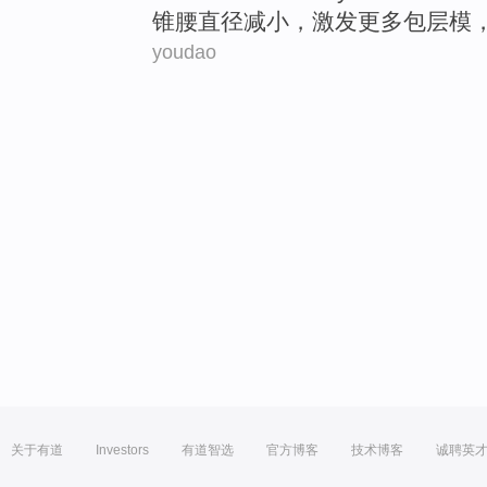
锥
腰
直径
减小
，
激发
更多
包层
模
youdao
关于有道
Investors
有道智选
官方博客
技术博客
诚聘英