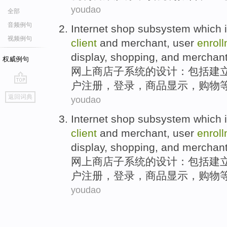
youdao
全部
音频例句
Internet
shop
subsystem which
视频例句
client
and
merchant
,
user
enrol
display
,
shopping
, and merchan
权威例句
网上
商店
子系统
的设计：
包括
建
户
注册
，
登录
，
商品
显示
，
购物
go
返回词典
youdao
top
Internet
shop
subsystem which
client
and
merchant
,
user
enrol
display
,
shopping
, and merchan
网上
商店
子系统
的设计：
包括
建
户
注册
，
登录
，
商品
显示
，
购物
youdao