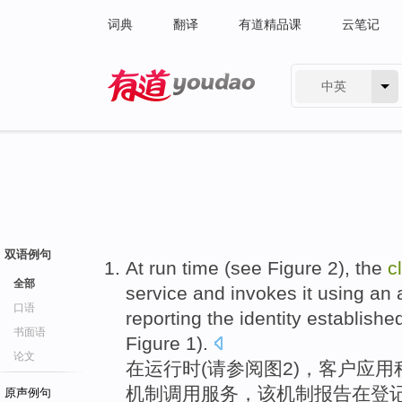
词典
翻译
有道精品课
云笔记
中英
有道 - 网易旗下搜索
双语例句
At
run
time
(
see
Figure
2
),
the
c
全部
service
and
invokes
it
using
an 
口语
reporting
the
identity
establishe
书面语
Figure 1).
论文
在
运行
时
(请
参阅
图
2
)，
客户
应用
机制
调用服务
，该机制
报告
在
登
原声例句