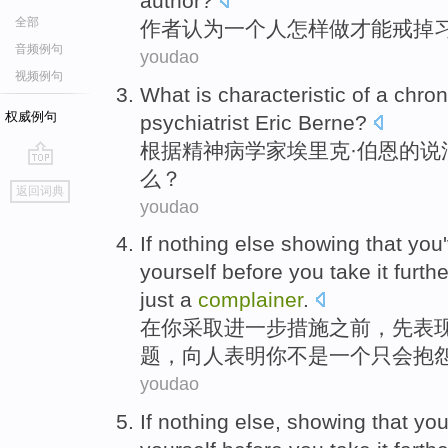
author
?
全部
作者
认为
一个人
怎样
做
才能戒掉
音频例句
youdao
视频例句
What
is
characteristic
of a
chro
权威例句
psychiatrist
Eric Berne
?
根据
精神病学家埃里克·伯恩
的
说
么
？
go
返回词典
top
youdao
If nothing else
showing
that
you
yourself
before
you
take it
furthe
just
a
complainer
.
在
你
采取
进一步
措施
之前
，先
表
题
，向人
表明
你
不是
一个
只
会抱
youdao
If
nothing
else
,
showing
that
yo