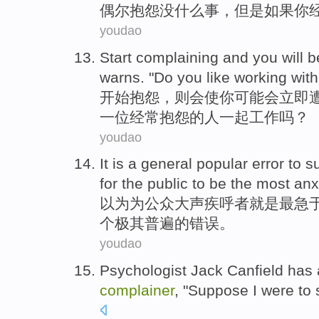
偶尔
抱怨
没什么事，
但是
如果你
youdao
Start
complaining
and
you
will
b
warns
. "Do you
like
working
with
开始
抱怨
，则
会
使
你
可能
会
立即
一
位经常
抱怨
的
人一起工作
吗？
youdao
It
is
a
general popular
error
to
s
for
the
public
to be
the
most
anx
以为
为
公众
大声疾呼
者就是
最
急
个
极其
普遍
的
错误
。
youdao
Psychologist Jack Canfield
has
complainer
, "
Suppose
I
were
to
s