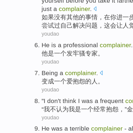
yourself
before
you
take it farth
just
a
complainer
.
如果
没有
其他
的事情，在
你
进一
尝试过
自己
解决问题，
这会让
人
youdao
He
is
a
professional
complainer
.
他
是
一个
发牢骚
专家。
youdao
Being
a
complainer
.
变成
一个
爱
抱怨
的人。
youdao
"
I
don't
think
I
was
a
frequent
co
“
我
不
认为
我
是
一个
经常
抱怨
，”
金
youdao
He
was
a terrible
complainer
-
a