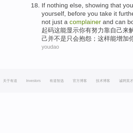
If nothing else,
showing
that
yo
yourself
, before you
take
it furth
not
just
a
complainer
and
can
b
起码
这
能
显示
你
有
努力
靠
自己
来
己
并
不是
只
会抱怨；这样能
增加
youdao
关于有道
Investors
有道智选
官方博客
技术博客
诚聘英