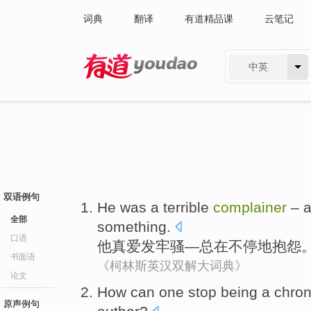
词典
翻译
有道精品课
云笔记
中英
有道 - 网易旗下搜索
双语例句
He
was a terrible
complainer
–
a
全部
something.
口语
他
真
爱发牢骚—
总
在不停地抱怨
书面语
《柯林斯英汉双解大词典》
论文
How
can
one
stop
being
a chro
原声例句