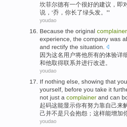
坎
菲尔德
有
一个
很好的
建议
，
即
说，‘
乔
，你长
了
绿
头发。”’
youdao
Because
the
original
complainer
experience
, the
company
was
a
and
rectify
the situation.
因为
这
名
用户
将
他
所有
的
体验
详
和他
取得
联系
并
进行改进。
youdao
If nothing else,
showing
that
yo
yourself
, before you
take
it furth
not
just
a
complainer
and
can
b
起码
这
能
显示
你
有
努力
靠
自己
来
己
并
不是
只
会抱怨；这样能
增加
youdao