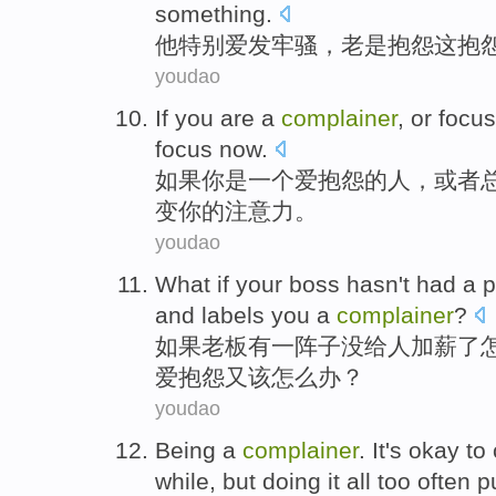
something
.
他
特别爱
发牢骚
，
老是
抱怨这抱
youdao
If
you
are
a
complainer
,
or
focu
focus
now
.
如果
你
是
一个
爱
抱怨
的人，
或者
变
你
的
注意力
。
youdao
What if
your boss
hasn't
had
a
p
and labels
you
a
complainer
?
如果
老板
有一阵子
没
给人
加薪
了
爱抱怨又该怎么办？
youdao
Being a
complainer
. It's okay t
while,
but
doing
it all too
often
p