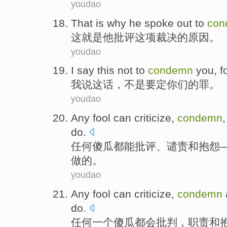
youdao
That
is
why
he
spoke out to
con
这
就是
他
批评这项
裁决
的
原因
。
youdao
I
say
this
not
to
condemn
you
,
f
我
说
这话，
不是
要
定
你们
的
罪。
youdao
Any
fool
can
criticize
,
condemn
do
.
任何
傻瓜
都
能
批评
、
谴责
和
抱怨
做
的。
youdao
Any
fool
can
criticize
,
condemn
do
.
任何一
个傻瓜
都会
批判
，
职责
和