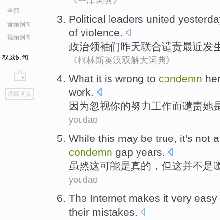
《牛津词典》
全部
Political
leaders
united
yesterda
音频例句
of
violence
.
视频例句
政治
领袖们
昨天
联合
谴责
最近
发
权威例句
《柯林斯英汉双解大词典》
What it
is
wrong
to
condemn
he
go
work
.
返回词典
top
因为
忽视
你
的
努力
工作
而谴责
她
youdao
While
this
may
be
true
,
it
's not
a
condemn
gap
years
.
虽然
这
可能
是
真的
，但
这
并
不是
youdao
The
Internet
makes
it
very easy
their
mistakes
.