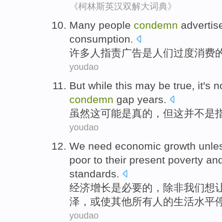
《柯林斯英汉双解大词典》
Many
people
condemn
adverti
consumption
.
许多
人
指责
广告
是
人们过度消费
youdao
But while
this
may
be
true
,
it
's n
condemn
gap
years
.
虽然
这
可能
是
真的
，但
这
并
不是
youdao
We need
economic
growth
unle
poor
to their present
poverty
an
standards.
经济
增长
是
必要
的，
除非
我们
想
泽，或使其他
所有
人的生活水平
youdao