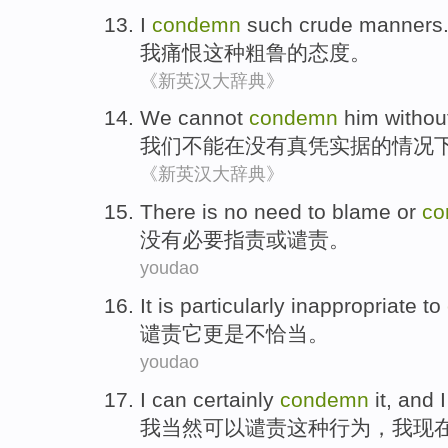
I
condemn
such
crude
manners
我
痛恨
这种
粗鲁
的
态度
。
《新英汉大辞典》
We
cannot
condemn
him without
我们
不能
在
没有
真凭实据的情况
《新英汉大辞典》
There is no
need to
blame
or
co
没有
必要
指责
或
谴责
。
youdao
It is particularly
inappropriate
to
谴责
它
更是
不恰当
。
youdao
I
can
certainly
condemn
it, and
I
我
当然
可以
谴责
这种行为，我现