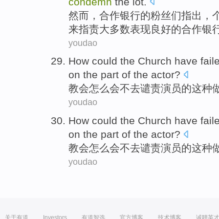
condemn
the
lot
.
然而
，合作银行
的
粉丝们
指出
，
来
指责
大多数表现
良好的合作银
youdao
How
could the
Church
have fail
on the part
of
the
actor
?
教会
怎么会
不
去
谴责
演员
的
这种
youdao
How
could the
Church
have fail
on the part
of
the
actor
?
教会
怎么会
不
去
谴责
演员
的
这种
youdao
关于有道
Investors
有道智选
官方博客
技术博客
诚聘英