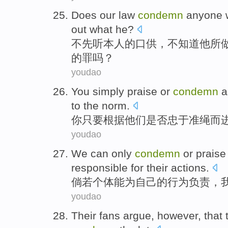
Does
our
law
condemn
anyone
out
what
he
?
不
先
听
本人的
口供
，不知道
他
所
的罪吗？
youdao
You
simply
praise
or
condemn
a
to
the norm
.
你
只要
根据
他们
是否
忠于
准绳
而
youdao
We
can
only
condemn
or
praise
responsible
for
their
actions
.
倘若
个体
能为
自己
的
行为
负责
，
youdao
Their
fans
argue
,
however
, that