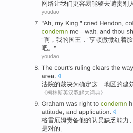
网络
让
我们
更
容易
能够去
谴责
别
youdao
"
Ah
,
my
King
,"
cried
Hendon
, co
condemn
me
—wait, and
thou sh
“
啊
，
我
的
国王
，”亨顿
微微红着
脸
吧。”
youdao
The court
's
ruling
clears
the wa
area
.
法院
的
裁决
为
确定
这
一
地区
的
建
《柯林斯英汉双解大词典》
Graham was
right
to
condemn
h
attitude
,
and
application
.
格雷厄姆
责备
他
的
队员
缺乏
能力
是
对
的。