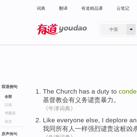
词典
翻译
有道精品课
云笔记
中英
有道 - 网易旗下搜索
双语例句
The Church
has a
duty to
cond
全部
基督教
会
有
义务
谴责
暴力
。
口语
《牛津词典》
书面语
Like
everyone
else,
I
deplore
a
论文
我
同
所有
人
一样
强烈
谴责
这桩凶
原声例句