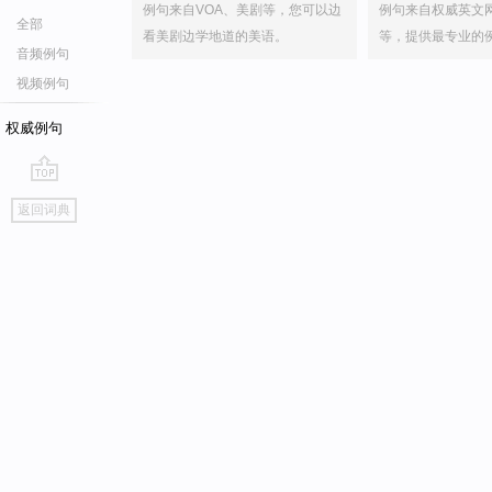
例句来自VOA、美剧等，您可以边
例句来自权威英文
全部
看美剧边学地道的美语。
等，提供最专业的
音频例句
视频例句
权威例句
go
返回词典
top