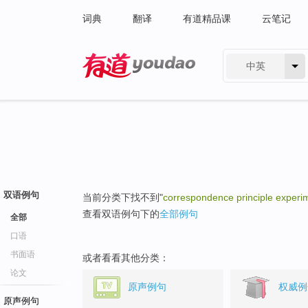
词典
翻译
有道精品课
云笔记
中英
有道 - 网易旗下搜索
双语例句
当前分类下找不到"
correspondence principle experi
查看双语例句下的
全部例句
全部
口语
书面语
或者看看其他分类：
论文
原声例句
权威例
原声例句