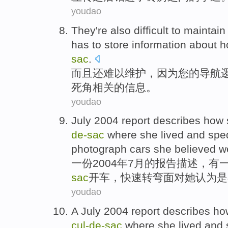
youdao
They
're also
difficult to
maintain
has to
store
information
about
h
sac
.
而且
还
难以
维护
，
因为
您
的
导航
死角相关
的
信息
。
youdao
July
2004
report
describes
how
de-
sac
where she
lived
and
spe
photograph
cars
she
believed
w
一
份2004年
7
月的
报告
描述
，有
sac
开车
，快速
转弯
面对
她
认为
是
youdao
A
July
2004
report
describes
ho
cul-
de-
sac
where she
lived
and