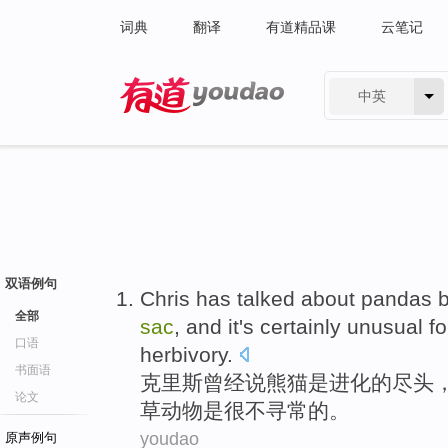
词典
翻译
有道精品课
云笔记
中英
有道 - 网易旗下搜索
双语例句
Chris
has talked
about
pandas b
全部
sac
,
and
it's
certainly unusual
fo
口语
herbivory
.
书面语
克里斯
曾经
说
熊猫
是
进化
的
尽头
论文
草动物是很不
寻常
的。
youdao
原声例句