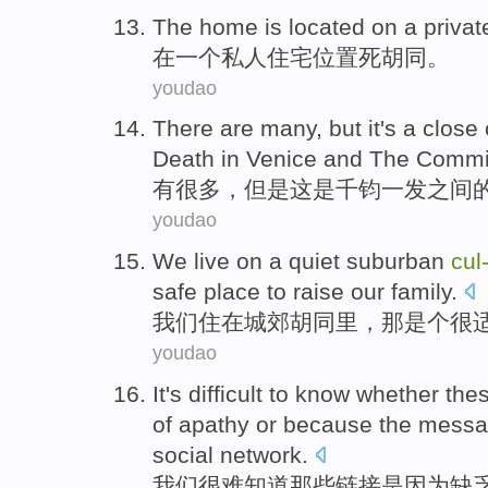
The home is located
on
a
privat
在
一个
私人
住宅位置死胡同
。
youdao
There are
many
,
but
it
's
a close 
Death
in
Venice
and
The
Commi
有
很多
，
但是
这
是
千钧一发
之间
youdao
We
live
on
a
quiet
suburban
cul
safe
place
to
raise our family
.
我们
住
在
城郊
胡同
里，
那
是个很
youdao
It's difficult to
know whether
the
of apathy
or
because the
messa
social
network
.
我们
很难
知道
那些
链接
是因为
缺