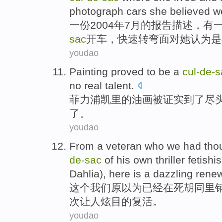
photograph
cars
she
believed
w
一
份2004年
7月
的
报告
描述
，有
sac
开车
，快速
转弯
面对
她
认为
是
youdao
Painting
proved
to be a
cul-
de-
s
no
real
talent
.
菲
力浦
凯里
的
油画
被证实
到了尽
了。
youdao
From a veteran who
we
had tho
de-
sac
of
his own thriller fetishi
Dahlia),
here
is
a
dazzling
renew
这个
我们
原
以为
已经
在
死胡同里
次
让人炫目
的
复活。
youdao