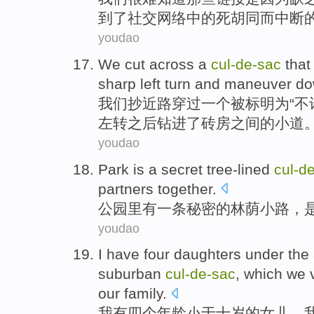
到了
社交
网络
中的
死胡同
而中断
youdao
We
cut
across
a
cul-
de-
sac
that
sharp
left turn
and maneuver
do
我们
抄近路
穿过
一
个被
标明
为“不
左转
之后钻进了砖房之间的小道
youdao
Park
is a
secret
tree-lined
cul-
de
partners
together
.
公园里
有
一
条秘密
的
林荫
小路
，
youdao
I
have
four
daughters
under the
suburban
cul-
de-
sac
, which we
our
family
.
我
有
四个
年龄
小于
十
岁
的
女儿
，