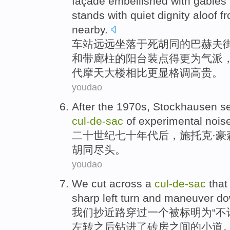
façade
embellished
with
gables
stands
with
quiet
dignity
aloof fr
nearby
.
车站远远坐落于
死胡同
的
巴赫
夫
和
带
廊柱
的
阳台
装点得更为气派
代
摩天大楼
相比更显格调
高贵
。
youdao
After
the 1970
s
,
Stockhausen
s
cul-
de-
sac
of
experimental
nois
二十世纪七十
年代
后
，施托克·
豪
胡同尽头。
youdao
We
cut
across
a
cul-
de-
sac
that
sharp
left turn
and maneuver
do
我们
抄近路
穿过
一
个被
标明
为“不
左转
之后钻进了砖房之间的小道