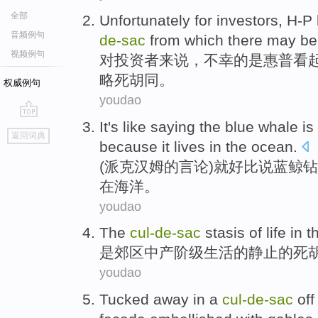
全部
Unfortunately
for
investors
,
H-P
音频例句
de-
sac
from which
there
may be
视频例句
对
投资者来说
，
不幸
的是
惠普
看
略
死胡同
。
权威例句
youdao
It's
like
saying
the blue whale is
go
返回词典
top
because
it
lives
in
the ocean
.
(派克汉姆的言论)
就好比
说
蓝鲸
钻
在
海洋。
youdao
The
cul-
de-
sac
stasis
of
life
in t
是
郊区
中产
阶级
生活
的
静止
的
死
youdao
Tucked away in
a
cul-
de-
sac
of