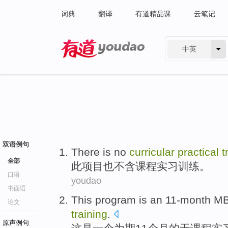
词典
翻译
有道精品课
云笔记
中英
有道 - 网易旗下搜索
双语例句
There is
no
curricular
practical
t
全部
此
项目
也
不
含课程
实习
训练
。
口语
youdao
书面语
This
program
is
an
11-month
M
论文
training
.
原声例句