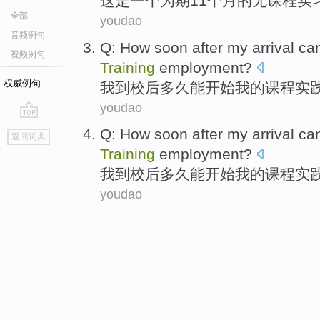
这
是
一个
为期
11个月
的
无
课程
实
全部
youdao
音频例句
Q:
How soon
after
my
arrival
ca
视频例句
Training
employment
?
权威例句
我到校
后
多久
能
开始
我
的
课程
实
youdao
go
Q:
How soon
after
my
arrival
ca
返回词典
top
Training
employment
?
我到校
后
多久
能
开始
我
的
课程
实
youdao