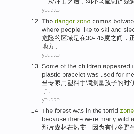
一
次
冲击
之后
，
幼小
老鼠
知道
躲
youdao
The
danger
zone
comes
betwe
where
people
like
to
ski
and
sle
危险
的
区域
是
在
30
-
45
度之间
，
地方
。
youdao
Some
of the
children
appeared
plastic
bracelet was
used
for
me
当
专家
用
塑料
手镯
测量
孩子
的
时
了
。
youdao
The
forest
was in
the
torrid
zone
because
there were
many
wild
a
那
片森林
在
热带，
因为
有
很多
野