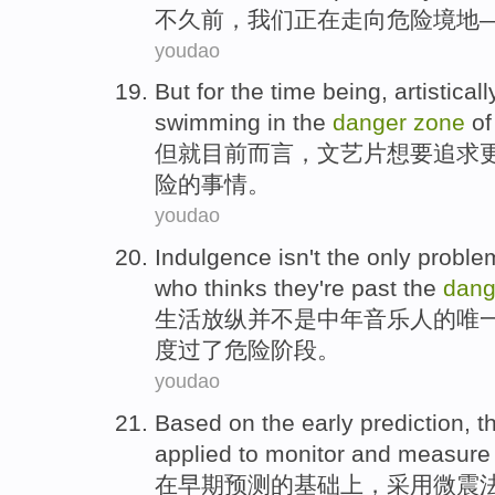
不久前
，
我们
正在
走向
危险
境地
youdao
But
for
the time being
,
artisticall
swimming in
the
danger
zone
of
但
就
目前
而言，文艺片想要追求
险
的
事情。
youdao
Indulgence
isn't
the only
proble
who
thinks
they
're
past
the
dang
生活放纵
并
不是
中年
音乐人
的
唯
度过
了
危险
阶段。
youdao
Based
on
the
early
prediction
,
t
applied
to
monitor and measure
在
早期
预测
的
基础
上
，
采用
微
震