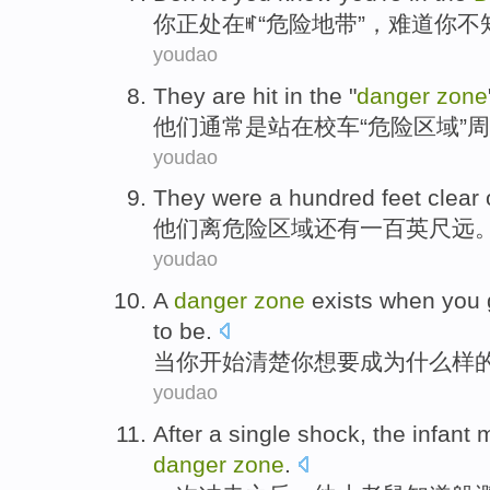
你
正
处在ꎭ“
危险
地带
”，
难道
你不
youdao
They
are hit
in
the "
danger
zone
他们
通常
是站
在
校车“
危险
区域
”
周
youdao
They
were a hundred
feet clear
他们
离
危险
区域
还有一百
英尺
远
youdao
A
danger
zone
exists
when
you
to
be
.
当
你
开始
清楚
你
想
要成为什么样
youdao
After
a
single
shock
, the
infant
m
danger
zone
.