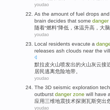
youdao
As
the amount of
fuel
drops
an
brain
decides that
some
dange
随着
“
燃料
”
降低
，
体温
升高
，
大脑
youdao
Local
residents
evacute a
dange
releases
ash
clouds
near
the
vi
默拉皮
火山
喷发出
的
火山灰
云
接
居民
逃离
危险
地带
。
youdao
The
3
D
seismic
exploration
tec
outburst
danger
zone
will
have 
应用
三
维
地震
技术
探测
瓦斯
突出
youdao