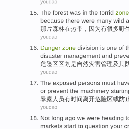
youdao
The
forest
was in
the
torrid
zone
because
there were
many
wild
a
那
片森林
在
热带，
因为
有
很多
野
youdao
Danger
zone
division
is
one
of
t
disaster
management
and
preve
危险区
区划
是
自然
灾害
管理
及其
youdao
The
exposed
persons
must
hav
or
prevent
the
machinery
starti
暴露
人员
有
时间
离开
危险区
或
防
youdao
Not long ago
we
were heading
t
markets
start to
question
your
cr