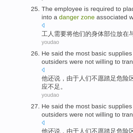
The employee
is
required to
pla
into a
danger
zone
associated
w
工人
需要
将
他们
的
身体
部位
放在
youdao
He
said
the
most
basic supplies
outsiders were
not
willing to
tran
他
还说
，
由于
人们
不
愿
踏足危险
应
不足
。
youdao
He
said
the
most
basic supplies
outsiders were
not
willing to
tran
他
还说
，
由于
人们
不
愿
踏足危险