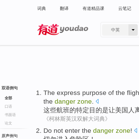
词典
翻译
有道精品课
云笔记
中英
有道 - 网易旗下搜索
双语例句
The
express
purpose
of
the
flig
全部
the
danger
zone
.
口语
这些
航班
的
特定
目的
是
让
美国人
书面语
《柯林斯英汉双解大词典》
论文
Do not
enter the
danger
zone
!
原声例句