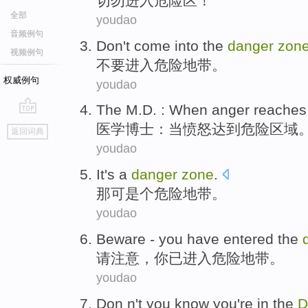
切勿
进入
危险区
！
全部
youdao
音频例句
Don't
come into the
danger
zon
视频例句
不要
进入
危险
地带
。
权威例句
youdao
The M.D.
:
When
anger
reaches
go
医学
博士：
当
愤怒
达到
危险
区域
返回词典
top
youdao
It
's
a
danger
zone
.
那
可是
个
危险
地带
。
youdao
Beware
-
you
have
entered the
请注意
，
你
已
进入
危险
地带
。
youdao
Don
n't
you
know
you
're
in the
D