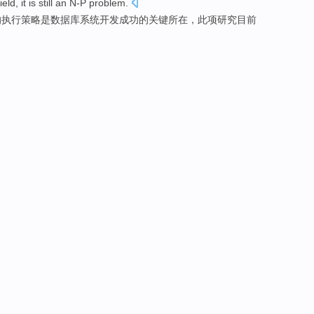
field
, it is
still
an N-P
problem
.
的
执行
策略
是
数据库
系统
开发
成功
的
关键所在
，此项研究目前