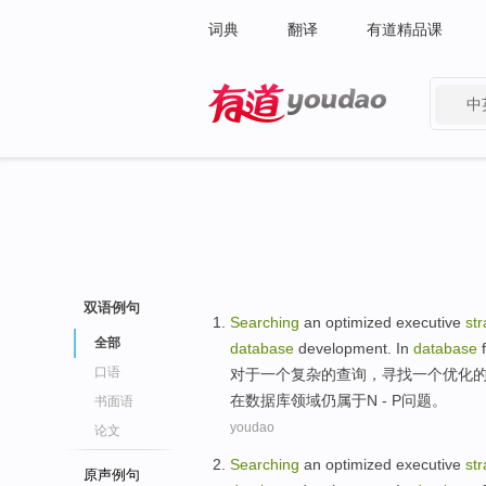
词典
翻译
有道精品课
中
有道 - 网易旗下搜索
双语例句
Searching
an
optimized
executive
st
全部
database
development
.
In
database
口语
对于
一
个
复杂
的
查询
，
寻找
一
个
优化
在
数据库
领域
仍
属于N - P问题。
书面语
youdao
论文
Searching
an
optimized
executive
st
原声例句