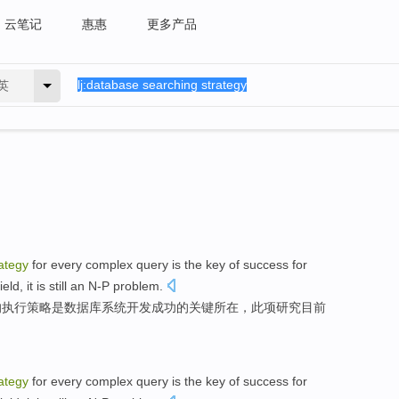
云笔记
惠惠
更多产品
英
rategy
for
every
complex
query
is
the
key
of
success
for
field
, it is
still
an N-P
problem
.
的
执行
策略
是
数据库
系统
开发
成功
的
关键所在
，此项研究目前
rategy
for
every
complex
query
is
the
key
of
success
for