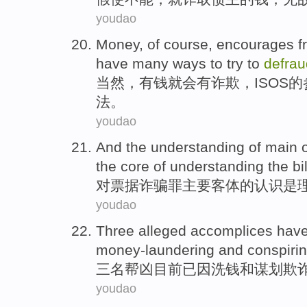
youdao
Money
,
of course
,
encourages
f
have
many
ways
to try to
defrau
当然
，
有钱
就会
有
诈
欺
，
ISOS
的
法
。
youdao
And the
understanding
of
main
the
core
of
understanding
the bi
对
票据
诈骗罪
主要
客体
的
认识
是
youdao
Three
alleged accomplices
hav
money-laundering
and
conspiri
三
名
帮凶目前
已
因
洗钱
和
谋划
欺
youdao