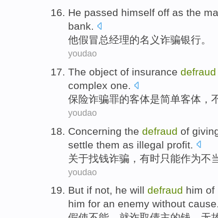
He
passed himself off as
the
ma
bank
.
他
假冒
总经理
的
名义
诈骗
银行
。
youdao
The
object
of
insurance
defraud
complex
one.
保险
诈骗罪
的
客体
是
简单
客体，
youdao
Concerning
the
defraud
of givin
settle
them
as
illegal profit.
关于
找钱
诈骗
，
有时
只能
作为
不
youdao
But if
not
,
he will
defraud
him
of
him for
an enemy
without cause
假使
不能
，
就
诈取
债主
的
钱
，无