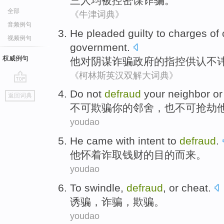
三
人均
被
控
密谋
诈骗。
全部
《牛津词典》
音频例句
He
pleaded
guilty to
charges
of
视频例句
government
.
权威例句
他
对
阴谋
诈骗
政府
的
指控
供认不
《柯林斯英汉双解大词典》
go
Do not
defraud
your
neighbor
o
返回词典
top
不可
欺骗
你
的
邻舍
，也不可抢劫
youdao
He
came with
intent
to
defraud
.
他
怀着诈取钱财的
目的
而
来
。
youdao
To swindle
,
defraud
,
or cheat
.
诱骗
，
诈骗
，
欺骗
。
youdao