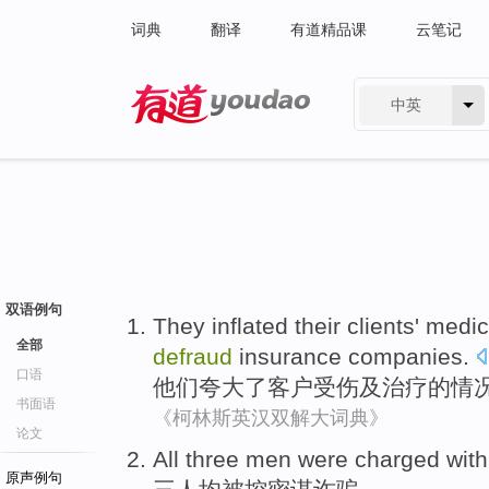
词典
翻译
有道精品课
云笔记
中英
有道 - 网易旗下搜索
双语例句
They
inflated their
clients'
medica
全部
defraud
insurance
companies
.
口语
他们
夸大
了
客户
受伤
及
治疗
的情
书面语
《柯林斯英汉双解大词典》
论文
All
three
men
were charged
wit
原声例句