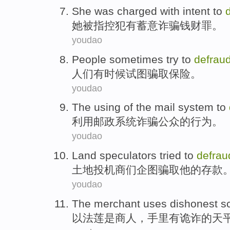
She
was
charged
with
intent to
她
被
指控
犯有
蓄意
诈骗钱财罪。
youdao
People
sometimes
try to
defrau
人们
有时候
试图
骗取
保险
。
youdao
The using
of
the
mail
system
to
利用
邮政
系统
诈骗
公众
的
行为。
youdao
Land
speculators
tried to
defrau
土地
投机商们
企图
骗取
他
的
存款
youdao
The
merchant
uses
dishonest
s
以法莲是
商人
，手里
有诡诈
的
天