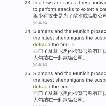
In a
few rare
cases, these indiv
to
perform
attacks
to
extort
a
co
很少
有
攻击
是为了
敲诈
或
骗取
公
youdao
Siemens
and
the Munich
prosec
the
latest
shenanigans
the
suspe
defraud
the
firm
.
西门子
及
慕尼黑
的
检察官
称
有证
人
勾结
在一起
欺骗
公司。
youdao
Siemens
and
the Munich
prosec
the
latest
shenanigans
the
suspe
defraud
the
firm
.
西门子
及
慕尼黑
的
检察官
称
有证
人
勾结
在一起
欺骗
公司。