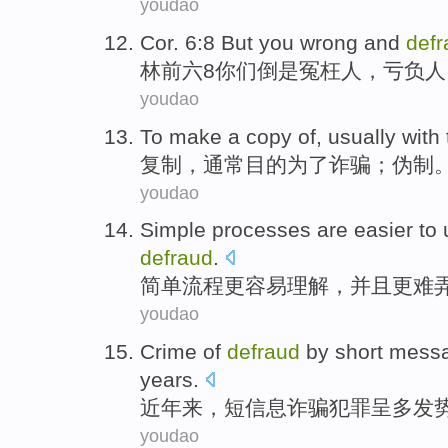
youdao
Cor
. 6:8 But
you
wrong
and
defr
林前
六8
你们
倒是
冤枉
人，
亏负
人
youdao
To make a
copy
of,
usually
with
复制
，
通常
目的
为了
诈骗
；伪制
youdao
Simple
processes
are easier
to
defraud
.
简单
流程
更
容易
理解
，
并且
更难
youdao
Crime
of
defraud
by
short
mess
years
.
近年
来，
短
信息
诈骗
犯罪
呈多发
youdao