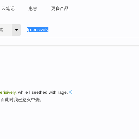
云笔记
惠惠
更多产品
英
erisively
,
while
I
seethed with rage
.
，而此时
我
已
怒火中烧
。