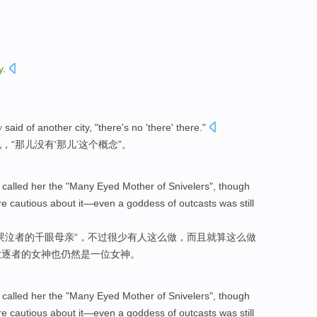
y
.
y
said
of
another
city
, "
there
's no
'there'
there
."
说
，“
那儿
没有
‘那儿’
这个
概念”。
called
her
the "Many
Eyed
Mother
of Snivelers
",
though
e cautious
about it—even a
goddess
of
outcasts
was
still
“哭泣者的
千
眼
母亲
“，
不过
很少
有人
这么
做，
而且
就算
这么做
放逐
者的
女神
也仍然
是
一位女神。
called
her
the "Many
Eyed
Mother
of Snivelers
",
though
e cautious
about it—even a
goddess
of
outcasts
was
still