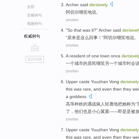
Archer
said
derisively
.
全部
阿切尔
嘲笑地
说
。
音频例句
youdao
视频例句
"
So
that
was
it?"
Archer
said
derisivel
权威例句
“原来
是
这么
回事！”
阿切尔
嘲笑
地
说
。
youdao
go
A
resident
of
one
town
once
derisivel
返回词典
top
一
个
城市
的
居民
嘲笑
另一个
城市
时会
youdao
Upper caste
Yuuzhan Vong
derisively
this
was
rare
,
and
even
then
they
wer
a
goddess
.
高等
种姓
的
遇
战疯人
轻蔑地把
她
称为
了，
他们
也是
小心翼翼——即是是被
youdao
Upper caste
Yuuzhan Vong
derisively
this
was
rare
,
and
even
then
they
wer