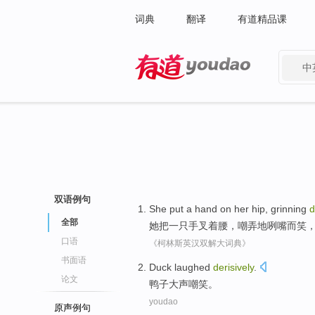
词典
翻译
有道精品课
中
有道 - 网易旗下搜索
双语例句
She
put
a
hand
on her hip,
grinning
d
全部
她
把
一
只手
叉着腰，嘲弄地
咧嘴
而
笑
口语
《柯林斯英汉双解大词典》
书面语
Duck
laughed
derisively
.
论文
鸭子
大声
嘲笑
。
youdao
原声例句