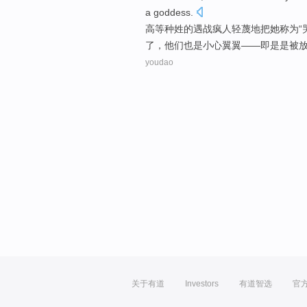
a
goddess
.
高等
种姓
的
遇
战疯人
轻蔑地把
她
称为
了，
他们
也是
小心翼翼——即是是被
youdao
关于有道
Investors
有道智选
官