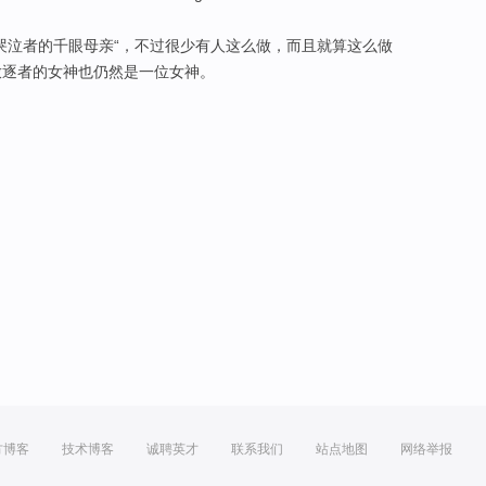
“哭泣者的
千
眼
母亲
“，
不过
很少
有人
这么
做，
而且
就算
这么做
放逐
者的
女神
也仍然
是
一位女神。
方博客
技术博客
诚聘英才
联系我们
站点地图
网络举报