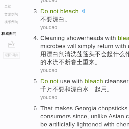
youdao
全部
Do
not
bleach
.
音频例句
不要
漂白
。
视频例句
youdao
权威例句
Cleaning
showerheads
with
ble
microbes
will
simply return
with
go
用
漂白剂
清洗
莲蓬头
不会
起
什么
返回词典
top
的
水流不断卷土重来。
youdao
Do
not
use
with
bleach
cleanser
千万
不要
和
漂白
水一起
用
。
youdao
That
makes
Georgia
chopsticks
consumers
since
,
unlike
Asian
c
be
artificially lightened
with
chem