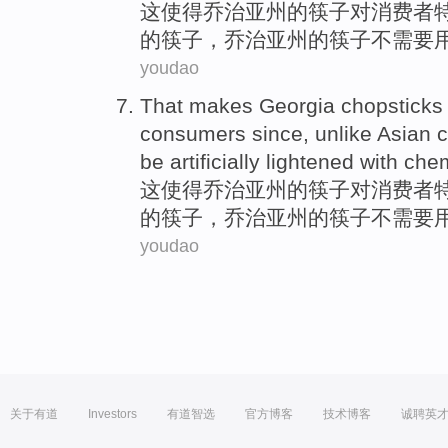
这
使得
乔治亚
州的
筷子
对
消费者
的筷子，乔治亚州的筷子
不
需要
youdao
That
makes
Georgia
chopsticks
consumers
since
,
unlike
Asian
c
be
artificially lightened
with
chem
这
使得
乔治亚
州的
筷子
对
消费者
的筷子，乔治亚州的筷子
不
需要
youdao
关于有道
Investors
有道智选
官方博客
技术博客
诚聘英