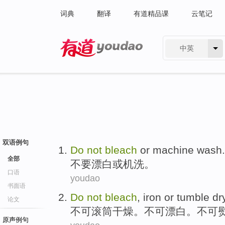
词典
翻译
有道精品课
云笔记
中英
有道 - 网易旗下搜索
双语例句
Do
not
bleach
or
machine wash
.
全部
不要
漂白
或
机洗
。
口语
youdao
书面语
Do
not
bleach
, iron or
tumble
dr
论文
不可
滚筒干燥。不可漂白。不可
原声例句