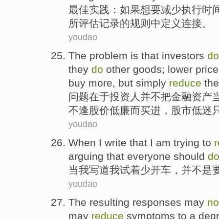
最佳
实践
：
如果
想
要
减少
执行
时
所
评估
记录
的
规则
中
定义
连接
。
youdao
The
problem
is that
investors
d
they
do
other
goods
;
lower
pric
buy more,
but
simply
reduce
the
问题
在于
投资人
并不
把
金融
资产
不逢
股价
低廉
而
买进
，股市低迷
youdao
When
I
write that
I am
trying
to
arguing
that
everyone
should
d
当
我
写道
我
试
着
少
开车
，
并不是
youdao
The resulting
responses
may
no
may
reduce
symptoms
to
a deg