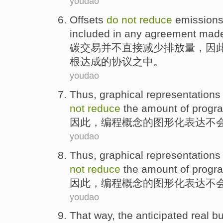
youdao
Offsets
do
not
reduce
emission
included
in
any
agreement
made
碳
交易
并不
直接
减少
排放量
，
因
根
达成的
协议
之中。
youdao
Thus
,
graphical
representations
not
reduce
the
amount
of prog
因此
，
编程
概念
的
图形化
表达
不
youdao
Thus
,
graphical
representations
not
reduce
the
amount
of prog
因此
，
编程
概念
的
图形化
表达
不
youdao
That way
, the
anticipated
real
bu