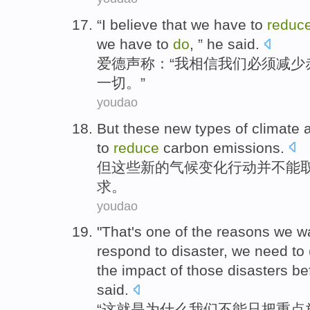
“
I
believe that
we
have
to
reduc
we have
to
do
, ”
he
said.
爱德
声称：“
我
相信
我们
必须
减少
一切
。”
youdao
But
these
new
types of
climate
to
reduce
carbon
emissions
.
但
这些
新的
气候变化
行动
并
不能
求
。
youdao
"
That
's one
of the
reasons
we
w
respond to
disaster,
we
need to
the
impact
of
those
disasters
be
said
.
“
这
就是
为什么
我们
不能
只
把
重点