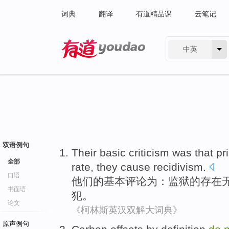
词典
翻译
有道精品课
云笔记
中英
有道 - 网易旗下搜索
双语例句
Their
basic
criticism
was
that
pr
全部
rate
,
they
cause recidivism
.
口语
他们的
基本
评论
为
：
监狱
的存在
书面语
犯。
论文
《柯林斯英汉双解大词典》
原声例句