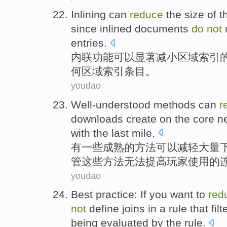
Inlining
can
reduce
the
size
of
t
since
inlined
documents
do
not
entries
.
内联
功能
可以
显著
减小
区域
索引
何
区域索引
条目
。
youdao
Well-understood
methods
can
r
downloads
create
on
the
core
n
with the last mile.
有一些
成熟
的
方法
可以
减轻
大量
管
这些
方法
无法
提高
玩家使用的
youdao
Best
practice
:
If
you want
to
red
not
define
joins
in
a
rule
that
filt
being
evaluated
by
the
rule
.