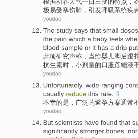
根据
初春
天气
一日
三变
的
特点
，
极易
受寒
伤
肺
，
引发呼吸
系统
疾
youdao
The study
says that
small
dose
the
pain
which a
baby
feels
whe
blood sample
or
it
has a
drip
put
此项
研究
声称
，
当
给
婴儿
脚后跟
抗生素时，
小
剂量
的
口服
蔗糖液
youdao
Unfortunately
,
wide-ranging
cont
usually
reduce
this
rate
.
不幸
的是，
广泛
的
避孕
方案
通常
youdao
But
scientists have
found
that
s
significantly
stronger
bones,
nor