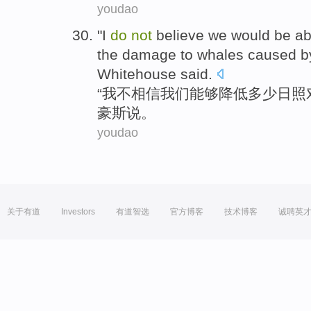
youdao
"
I
do
not
believe
we
would be ab
the
damage
to
whales
caused b
Whitehouse
said
.
“
我
不
相信
我们
能够
降低
多少
日照
豪
斯说
。
youdao
关于有道
Investors
有道智选
官方博客
技术博客
诚聘英