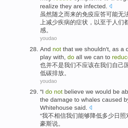
realize
they
are infected
.
虽然
随之而来的
免疫应答
可能
无
上
减少
疾病的
症状
，
以至于
人们
感。
youdao
And
not
that
we
shouldn
't,
as
a
play with,
do
all
we
can to
reduc
也
并
不是
我们
不
应该
在
我们
自己
低
碳排放。
youdao
"
I
do
not
believe
we
would be ab
the
damage
to
whales
caused b
Whitehouse
said
.
“
我
不
相信
我们
能够
降低
多少
日照
豪
斯说
。