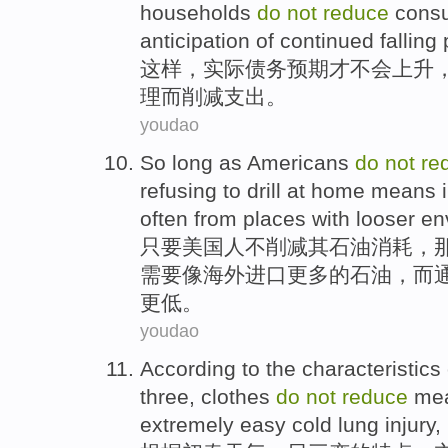
households
do
not
reduce
consu
anticipation
of
continued
falling 
这样
，
实际
债务
预期
才
不会
上升
理而
削减
支出。
youdao
So long as
Americans
do
not
re
refusing to
drill
at home
means
often
from
places
with
looser
en
只要
美国人
不
削减
其
石油
消耗
，
需要像海外
进口
更多
的
石油，而
更低。
youdao
According to
the
characteristics
three,
clothes
do
not
reduce
me
extremely easy
cold
lung
injury
,