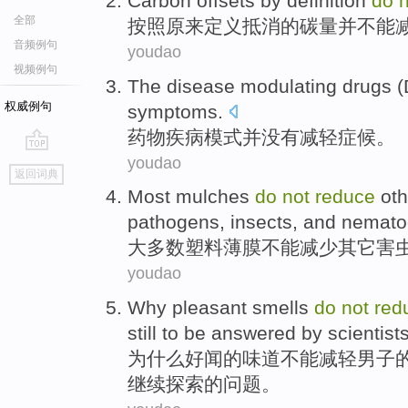
Carbon offsets
by
definition
do
n
全部
按照原来
定义
抵消的
碳
量并
不能
音频例句
youdao
视频例句
The
disease
modulating
drugs
(
权威例句
symptoms.
药物
疾病
模式并
没有
减轻
症候
。
youdao
go
返回词典
top
Most
mulches
do
not
reduce
oth
pathogens
,
insects
,
and
nemato
大多数
塑料薄膜
不能
减少
其它
害
youdao
Why
pleasant smells
do
not
red
still to be answered by
scientist
为什么
好
闻
的味道
不能
减轻
男子
继续探索的
问题
。