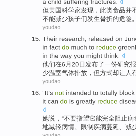
a
child
suffering
fractures
.
但
美国
科学家
发现
，
此类
食品
并
不能
减少
孩子们
发生
骨折
的
危险
youdao
Their
research
,
released
on
Jun
in fact
do
much to
reduce
green
in the
way
you might think.
他们
在
6月
20
日
发布
了一份
研究
少
温室
气体
排放
，
但
方式
却让人
youdao
“
It
’s
not
intended
to
totally
block
it
can
do
is
greatly
reduce
disea
她
说
，“不要
指望它
能
完全
阻止
病
地
减轻
病情
、限制疾病
蔓延
、减
youdao