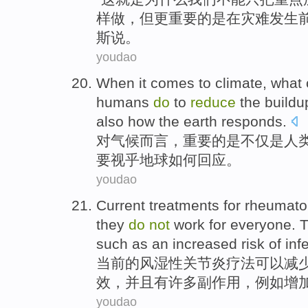
样
做
，
但
更重要
的
是在
灾难
发生
斯说。
youdao
When it comes
to
climate
,
what 
humans
do
to
reduce
the
buildu
also
how
the earth
responds
.
对
气候
而言，
重要
的
是
不仅
是
人
要
视乎
地球
如何
回应
。
youdao
Current
treatments
for
rheumato
they
do
not
work
for
everyone
. 
such as
an
increased
risk
of
inf
当前
的
风湿性
关节炎
疗法
可以
减
效，
并且
有
许多
副作用
，
例如
增
youdao