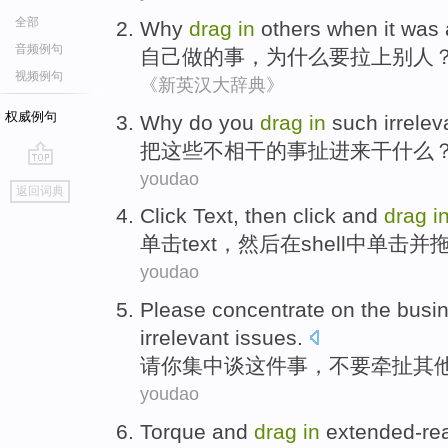
全部
Why
drag
in
others when
it was 
音频例句
自己
做
的事，
为什么要
拉
上
别人
视频例句
《新英汉大辞典》
权威例句
Why do you
drag
in
such
irrelev
把
这些
不相干的
事扯进来干什么
youdao
go
返回词典
top
Click
Text
,
then
click
and
drag
i
单击
text
，
然后
在
shell
中单击
并
youdao
Please
concentrate
on the
busi
irrelevant
issues
.
请你
集中
谈这件
事
，
不要
牵扯
其
youdao
Torque
and
drag
in
extended-re