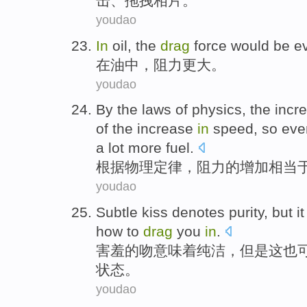
击
、
拖拽
相片
。
youdao
In
oil
,
the
drag
force would
be ev
在
油
中，
阻力
更
大。
youdao
By the
laws
of
physics
,
the
incr
of the increase
in
speed
, so eve
a lot more fuel.
根据
物理
定律
，
阻力
的
增加
相当
youdao
Subtle
kiss
denotes purity
,
but
it
how to
drag
you
in
.
害羞的
吻
意味着
纯洁
，
但是
这
也
状态。
youdao