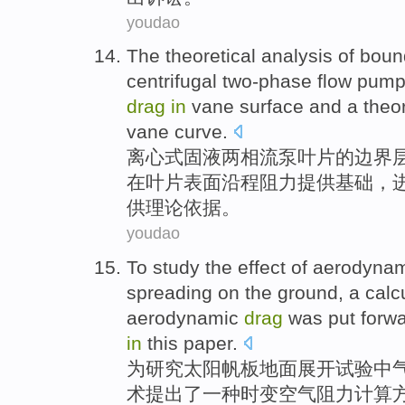
youdao
The
theoretical
analysis
of
boun
centrifugal
two-phase
flow
pum
drag
in
vane
surface
and a theor
vane
curve
.
离心式
固液两相
流
泵
叶片
的
边界
在
叶片
表面
沿程
阻力
提供
基础
，
供理论
依据
。
youdao
To
study
the
effect
of
aerodynam
spreading
on the
ground
,
a
calc
aerodynamic
drag
was put
forw
in
this paper.
为
研究
太阳
帆板
地面
展开
试验
中
术
提出了
一种
时变
空气
阻力
计算