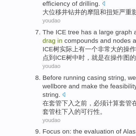
efficiency
of
drilling
.
大
位移
井钻井
的
摩阻
和
扭矩
严重
youdao
The
ICE
tree
has
a
large
graph
drag
in
compounds
and
nodes
ICE
树
实际上
有
一个
非常大
的操作
点到ICE树中时，就是
在
操作图
的
youdao
Before
running
casing
string,
we
wellbore
and make the
feasibili
string
.
在
套管
下入
之前
，
必须
计算
套管
套
管柱
下入的
可行性
。
youdao
Focus on
:
the
evaluation
of
Ala