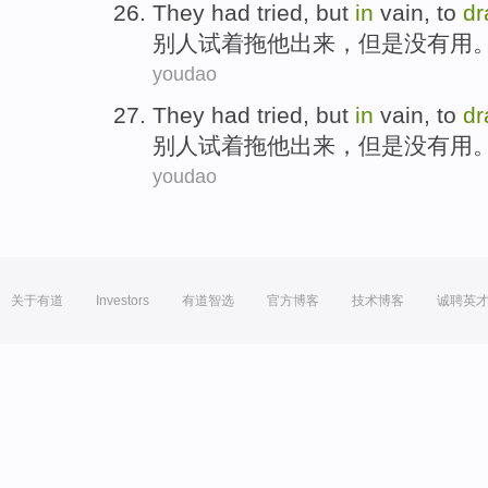
They
had tried
,
but
in
vain
, to
dr
别人
试
着
拖
他
出来
，
但是
没有用
youdao
They
had tried
,
but
in
vain
, to
dr
别人
试
着
拖
他
出来
，
但是
没有用
youdao
关于有道
Investors
有道智选
官方博客
技术博客
诚聘英