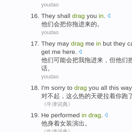
youdao
They
shall
drag
you
in
.
他们
会
把
你
拖进来的。
youdao
They
may
drag
me
in
but
they
c
get
me
here
.
他们
可能会
把
我
拖进来，
但
他们
话
。
youdao
I'm sorry
to
drag
you
all
this
way
对不起
，
这么热
的
天硬
拉
着
你
跑
《牛津词典》
He
performed
in
drag
.
他
身着
女装演出
。
《牛津词典》