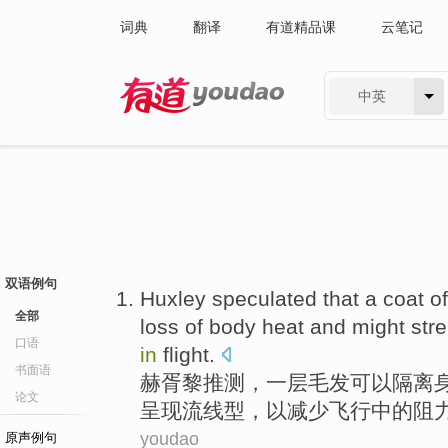
词典
翻译
有道精品课
云笔记
中英
有道 - 网易旗下搜索
双语例句
Huxley
speculated that
a
coat
of
全部
loss
of
body
heat
and
might
str
口语
in
flight
.
书面语
赫胥黎
推测
，
一
层毛发
可以
隔离
论文
呈现流线型
，
以
减少
飞行
中的
阻
youdao
原声例句