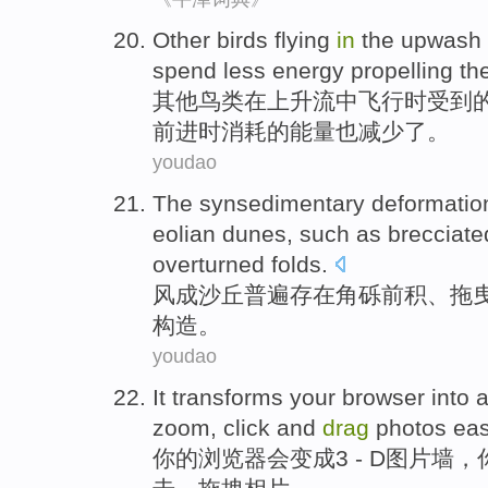
Other
birds
flying
in
the
upwash 
spend
less
energy
propelling
th
其他
鸟类
在
上升流
中
飞行
时受到
前进时
消耗
的
能量
也减少
了。
youdao
The
synsedimentary
deformatio
eolian
dunes
, such as
brecciate
overturned
folds.
风
成
沙丘
普遍存在角砾前
积、
拖
构造
。
youdao
It transforms
your
browser
into
zoom
,
click
and
drag
photos
eas
你
的
浏览器
会
变成
3 - D
图片
墙
，