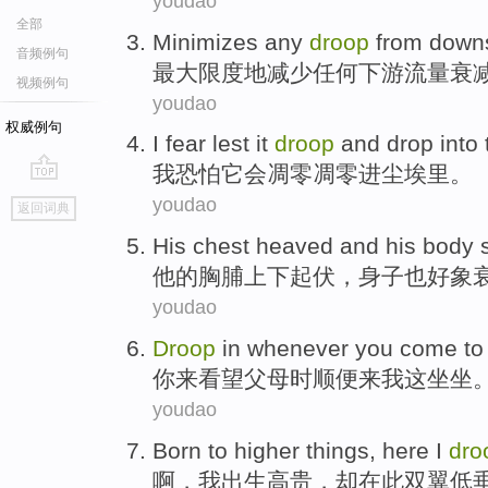
youdao
全部
Minimizes
any
droop
from down
音频例句
最大限度地减少
任何
下游
流量
衰
视频例句
youdao
权威例句
I
fear lest
it
droop
and drop
into
我
恐怕
它
会
凋零
凋零
进
尘埃里。
go
youdao
返回词典
top
His
chest heaved
and
his body
他
的
胸脯
上下起伏，
身子
也
好象
youdao
Droop
in whenever
you
come to
你
来
看望
父母
时
顺便来我这坐坐
youdao
Born
to higher things,
here
I
dro
啊
，
我
出生
高贵，却
在此
双翼
低