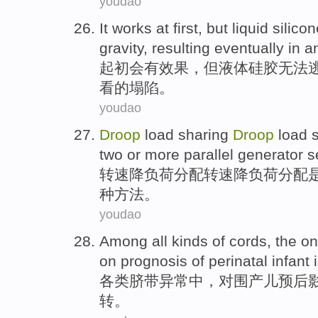
youdao
It works
at first
,
but
liquid
silicon
gravity
,
resulting
eventually in
a
起初
会
有
效果，
但
液体
硅胶
无法
看
的
塌陷。
youdao
Droop
load
sharing
Droop
load 
two
or
more
parallel
generator
s
转
速降
负荷
分配
转速降负荷分配
种
方法
。
youdao
Among all kinds
of
cords
, the o
on
prognosis
of
perinatal infant
各类
脐带
异常
中
，对
围
产儿
预后
转
。