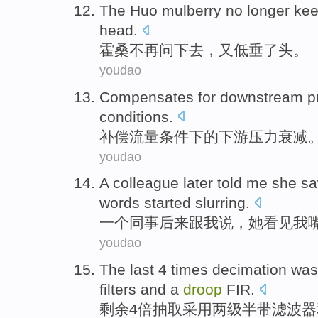
The Huo mulberry
no longer
kee
head
.
霍桑
不再
问
下去
，
又
低垂了
头
。
youdao
Compensates for
downstream
p
conditions
.
补偿
流量
条件
下
的
下游
压力
衰减
youdao
A
colleague
later
told
me
she
s
words started
slurring
.
一个
同事
后来
跟
我
说，
她
看见
我
youdao
The last
4
times
decimation was
filters
and
a
droop
FIR
.
剩余
4
倍
抽取
采用
两
级
半
带
滤波器