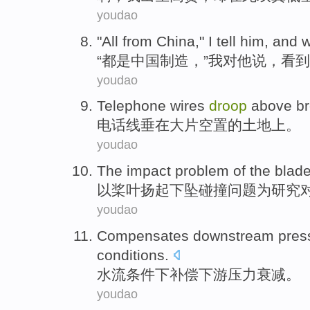
youdao
"
All
from
China
,"
I
tell
him
, and
w
“
都
是
中国
制造，”
我
对
他
说，
看到
youdao
Telephone wires
droop
above
b
电话线
垂
在
大片
空置
的
土地上
。
youdao
The
impact
problem
of the
blad
以
桨叶
扬起
下坠
碰撞
问题
为研究
youdao
Compensates
downstream
pres
conditions
.
水流
条件
下
补偿
下游
压力
衰减
。
youdao