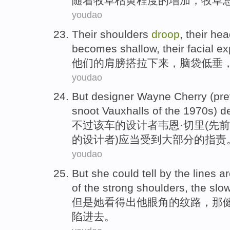
随着
牧草枯黄
程度
的
增加
，
牧草
youdao
Their
shoulders
droop
,
their he
becomes shallow
, their
facial e
他们
的
肩膀
搭拉
下来，
脑袋
低垂
youdao
But
designer
Wayne
Cherry
(
pre
snoot
Vauxhalls
of
the 1970s)
d
不过
该车
的
设计者
韦恩·
切里
(
先前
的设计者)
应当
受到
大部分
的指责
youdao
But
she
could tell by
the
lines
ar
of
the strong
shoulders
,
the slow
但是
她
看得出
他
眼角
的
纹路
，
那
陷进去。