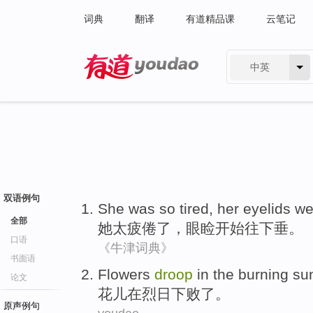
词典
翻译
有道精品课
云笔记
中英
有道 - 网易旗下搜索
双语例句
She
was so
tired
,
her eyelids w
全部
她
太
疲倦了
，
眼睑
开始
往
下垂。
口语
《牛津词典》
书面语
Flowers
droop
in
the burning su
论文
花儿
在
烈日下败了。
原声例句