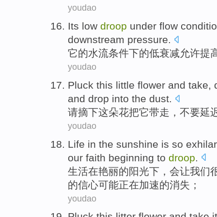
youdao
Its
low
droop
under
flow
conditi
downstream
pressure
.
它
的
水流
条件
下
的
低
衰减
允许
提
youdao
Pluck
this
little flower
and
take
,
and drop into
the dust
.
请摘下
这
朵
花
把
它
带走，不要
延
youdao
Life
in
the
sunshine
is
so
exhila
our
faith
beginning
to
droop
.
生活
在
艳丽
的
阳光
下，会让
我们
的
信心
可能
正在
加速
的消失；
youdao
Pluck
this
litter flower
and
take
i