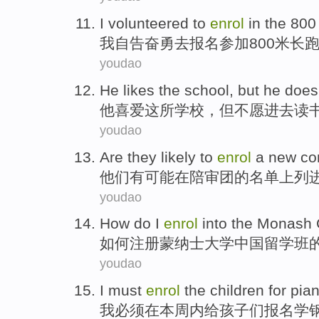
I
volunteered
to
enrol
in the 80
我
自告奋勇
去
报名
参加800
米
长
youdao
He
likes
the
school
,
but
he
does
他
喜爱
这
所学校
，
但
不
愿
进去读
youdao
Are
they
likely
to
enrol
a
new
co
他们
有可能
在
陪审团
的名单上列
youdao
How do
I
enrol
into the Monash
如何
注册
蒙纳士大学
中国
留学班
youdao
I
must
enrol
the
children
for
pia
我
必须
在
本周内给
孩子们
报名
学