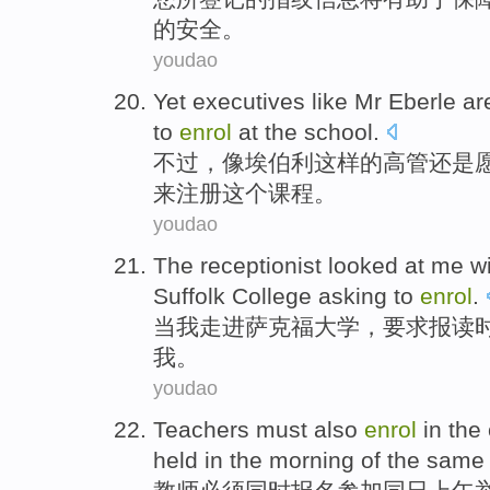
的安全。
youdao
Yet
executives
like
Mr Eberle
ar
to
enrol
at
the
school.
不过
，
像
埃
伯利这样的
高管
还是
来
注册这个课程。
youdao
The receptionist
looked at
me
w
Suffolk
College
asking
to
enrol
.
当
我
走进
萨克福
大学
，
要求
报
读
我
。
youdao
Teachers
must
also
enrol
in
the
held
in the
morning
of the same 