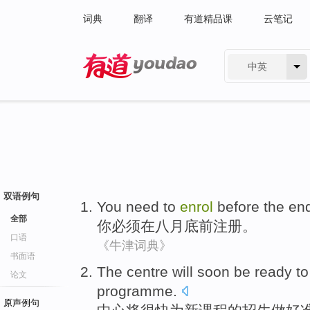
词典
翻译
有道精品课
云笔记
中英
有道 - 网易旗下搜索
双语例句
You
need to
enrol
before
the en
全部
你
必须
在八月
底
前
注册
。
口语
《牛津词典》
书面语
The
centre
will
soon
be ready
t
论文
programme
.
原声例句