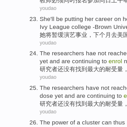
教师
必须
同时
报名
参加同日
上午
youdao
She
'll be
putting
her career
on h
Ivy League
college
-Brown Unive
她
将
暂缓
演艺
事业，
下个
月
去
美
youdao
The researchers
hae
not
reache
yet and
are continuing
to
enrol
研究者
还
没有
找到
最大
的
耐受
量
youdao
The researchers
have not
reach
dose yet
and
are continuing
to
e
研究者
还
没有
找到
最大
的
耐受
量
youdao
The
power
of
a
cluster
can
thus