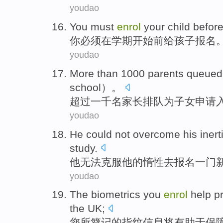
youdao
You
must
enrol
your
child
befor
你
必须
在
学期
开始
前
给
孩子
报名
youdao
More than
1000
parents
queued
school）。
超过
一千名
家长
排队
为
子女申请
youdao
He
could not
overcome
his
inert
study
.
他
无法
克服
他
的
惰性
去
报名
一
门
youdao
The
biometrics
you
enrol
help
p
the UK
;
您
所
簦
记的
指纹
信息将
有助于
保