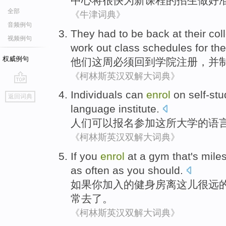
中心
将
很快
为
新
课程的
招生
做好
全部
《牛津词典》
音频例句
They
had to be
back at
their
col
视频例句
work out
class schedules
for the
权威例句
他们
这
周
必须
回到
学院
注册
，
并
《柯林斯英汉双解大词典》
go
Individuals
can
enrol
on self-st
返回词典
top
language
institute
.
人们
可以
报名参加
这
所大学
的
语
《柯林斯英汉双解大词典》
If
you
enrol
at a
gym
that
's mile
as
often
as
you
should
.
如果
你
加入
的
健身房
离
这儿
很远
常
去
了。
《柯林斯英汉双解大词典》