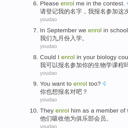
Please
enrol
me
in the
contest
.
请
登记
我
的名字，我报名参加这
youdao
In September
we
enrol
in school
我们
九月份入学
。
youdao
Could
I
enrol
in
your
biology
cou
我
可以
报名
参加
你
的
生物学
课程
youdao
You
want to
enrol
too
?
你
也
想
报名对吧？
youdao
They
enrol
him
as
a
member
of
他们
吸收
他
为
俱乐部
会员
。
youdao