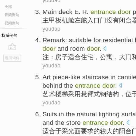
youdao
全部
Main
deck
E. R.
entrance
door
p
音频例句
主
甲板
机舱
左
舷
入口
门
没有闭合
视频例句
youdao
权威例句
Remark
:
suitable for
residential
door
and
room
door
.
go
注
：
房子
适合
住宅，
公寓
，
大门
返回词典
top
youdao
Art
piece-like staircase
in
cantil
behind
the
entrance
door
.
艺术
楼梯
采用
悬臂式
钢
结构
，
位
youdao
Suits
in the
natural lighting
surf
and
the store
entrance
door
.
适合
于
采光
面
要求
的
较大
的
阳台