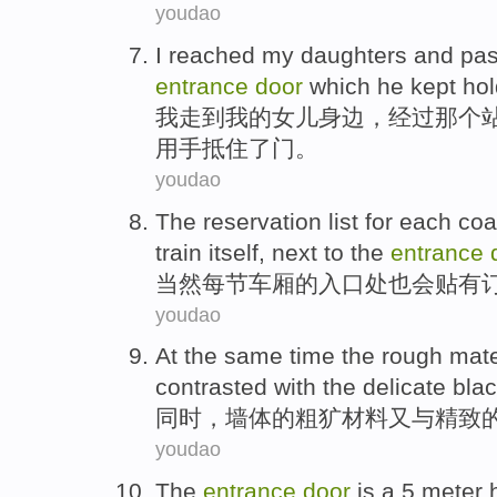
youdao
I
reached
my
daughters
and
pa
entrance
door
which
he
kept
hol
我
走到
我
的
女儿身边
，
经过
那个
用
手抵住
了门。
youdao
The
reservation list for
each
coa
train itself, next to the
entrance
当然
每
节车厢
的
入口处
也
会贴有
youdao
At the same time
the
rough
mate
contrasted
with
the
delicate
bla
同时
，
墙体
的
粗犷
材料
又
与
精致
youdao
The
entrance
door
is a
5
meter