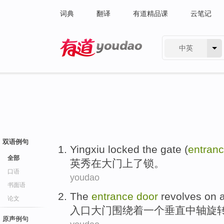
词典
翻译
有道精品课
云笔记
中英
有道 - 网易旗下搜索
双语例句
Yingxiu
locked
the
gate
(
entran
全部
英
秀
在
大门
上了锁
。
口语
youdao
书面语
The
entrance
door
revolves on
论文
入口
大门
围绕
着
一个
垂直
中轴
旋
原声例句