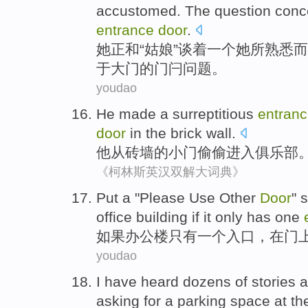
accustomed
.
The
question
conc
entrance
door
.
她
正和
“姑娘”谈着
一个
她
所
熟悉
而
于大门的门闩问题。
youdao
He
made
a surreptitious
entran
door
in the brick wall.
他
从
砖墙的小门偷偷
进入
俱乐部
《柯林斯英汉双解大词典》
Put
a
"
Please
Use
Other
Door
"
s
office building
if
it only has
one
如果
办公楼
只有
一
个
入口
，在
门
youdao
I
have heard
dozens of
stories 
asking for
a
parking
space
at
th