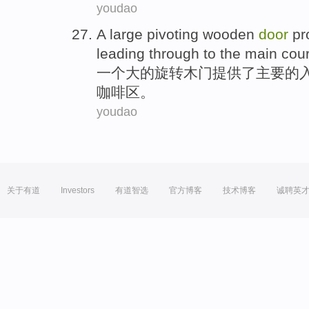
youdao
A
large
pivoting
wooden
door
pr
leading through
to
the
main
cour
一个
大
的
旋转
木门
提供
了
主要
的
咖啡
区。
youdao
关于有道
Investors
有道智选
官方博客
技术博客
诚聘英