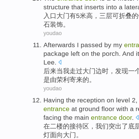
structure
that inserts into a late
入口
大门
有
5
米
高
，
三
层
可折叠
的
石装饰
。
youdao
Afterwards
I
passed by
my
entr
package
left on
the porch
.
And
i
Lee
.
后来当
我
走过
大门
边时，
发现
一
是
由
荣利
寄来
的。
youdao
Having
the
reception
on level 2
entrance
at ground floor
with
a
r
facing the
main
entrance
door
.
在
二楼
的
接待区
，
我们
突出了
底
灯
面向
大门
。