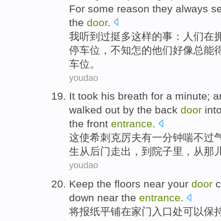
For some
reason
they
always
s
the
door
.
我
听到
过挺多这样
的
事
：
人们
在
停车位
，
不知怎的
他们
好像
总
能
车位。
youdao
It
took
his breath
for
a
minute
; 
walked out
by
the back
door
int
the front
entrance
.
这
使希刺克厉夫
有一
分钟
喘
不过
生
从
后门
走出，
到
院子
里，
从
那
youdao
Keep
the
floors
near
your
door
c
down near the
entrance
.
将
报纸
平铺在
家门
入口处
可以
保