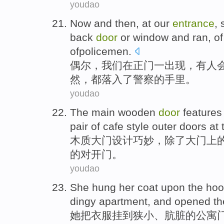
youdao
Now
and then,
at
our
entrance
,
back
door
or
window
and ran,
of
ofpolicemen.
偶尔
，
我们
在
正门
一出现，有人
然
，都落入
了警察
的手里。
youdao
The main
wooden
door
features
pair
of
cafe
style outer
doors at
木质
大门
设计巧妙，除了大门上
的对开门。
youdao
She
hung her
coat
upon the hoo
dingy
apartment
, and
opened
t
她
把
衣服挂到
狭小、
肮脏
的
公寓