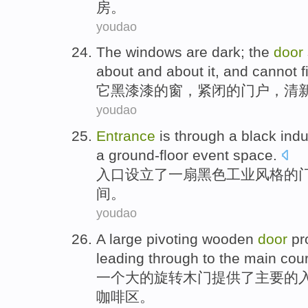
房
。
youdao
The
windows
are dark
; the
door
about and about
it
,
and
cannot f
它
黑漆漆
的
窗
，
紧闭
的
门户
，
清
youdao
Entrance
is through
a
black
indu
a ground-floor
event
space
.
入口
设立了
一
扇
黑色
工业
风格的
间。
youdao
A
large
pivoting
wooden
door
pr
leading through
to
the
main
cour
一个
大
的
旋转
木门
提供
了
主要
的
咖啡
区。