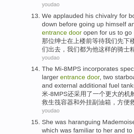
youdao
We
applauded
his
chivalry
for
b
down
before
going
up
himself
a
entrance
door
open
for
us to go
那位绅士
在
上
楼前
等待
我们
先
下
们
出去
，我们
都
为
他
这样的
骑士
youdao
The Mi-8MPS
incorporates
speci
larger
entrance
door
,
two
starbo
and
external additional
fuel tank
米
-
8MPS还
采用了
一
个
更大
的
机
救生筏
容器
和
外挂副油箱，方便
youdao
She
was haranguing Mademoisel
which was familiar
to
her
and
to