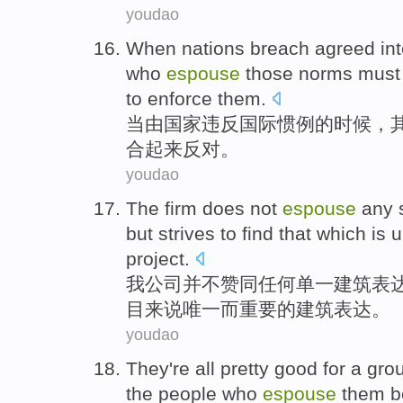
youdao
When
nations
breach
agreed
in
who
espouse
those norms
must
to enforce them.
当
由
国家
违反
国际
惯例
的时候，
合
起来
反对。
youdao
The firm
does not
espouse
any
but
strives to
find
that
which
is
u
project
.
我
公司
并不
赞同
任何
单一
建筑
表
目来说
唯一
而
重要
的建筑表达。
youdao
They
're
all pretty
good
for
a gro
the people who
espouse
them
b