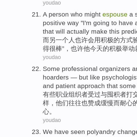
youdao
A
person who
might
espouse
a
positive
way
"
I
'm
going
to have
that
will
actually make
this
predi
而另
一个
人
也许
会
用
积极的
方式
得
很棒
”，也许他今天的积极
举动
youdao
Some
professional
organizers
a
hoarders —
but
like
psychologis
and
patient
approach
that som
有些
职业
组织者
受过
与
囤积者
打
样，
他们
往往
也赞成
缓慢
而
耐心
心。
youdao
We
have seen
polyandry
chang