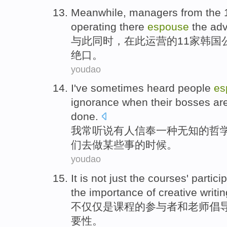
Meanwhile
,
managers
from
the
operating
there
espouse
the
ad
与此
同时
，
在
此
运营
的
11
家
韩国
绝口。
youdao
I
've sometimes
heard
people
es
ignorance
when
their
bosses
ar
done
.
我
常
听说
有人
信奉
一种
无知
的
哲
们
去
做
某些事
的时候。
youdao
It
is
not
just
the
courses
' partici
the
importance
of
creative
writi
不仅仅
是
课程
的
参与者
和
老师
倡
要性
。