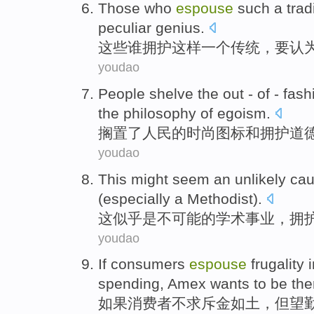
Those
who
espouse
such
a
trad
peculiar
genius
.
这些
谁
拥护
这样
一个
传统
，
要
认
youdao
People
shelve
the out
-
of
-
fash
the
philosophy
of
egoism
.
搁置
了
人民
的
时尚
图标
和
拥护
道
youdao
This
might seem
an
unlikely
ca
(
especially
a
Methodist
).
这
似乎
是
不可能
的
学术
事业
，
拥
youdao
If
consumers
espouse
frugality 
spending
,
Amex
wants to
be the
如果
消费者
不求
斥
金如土，但望