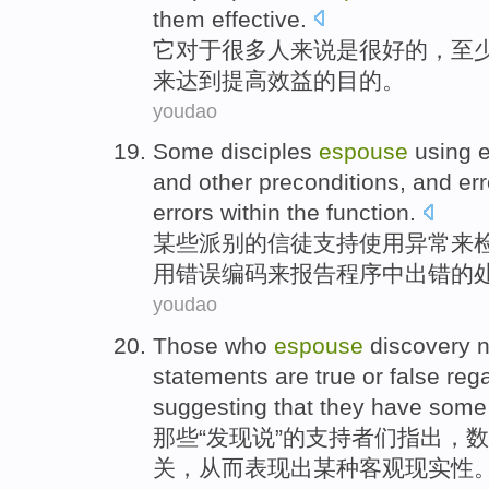
them
effective
.
它
对于
很多
人
来说
是
很
好的
，
至
来达到提高
效益
的
目的。
youdao
Some
disciples
espouse
using
and
other
preconditions
, and
err
errors
within
the function.
某些
派别
的信徒支持
使用
异常
来
用
错误
编码
来
报告
程序
中
出错
的
youdao
Those who
espouse
discovery
n
statements
are
true
or
false
rega
suggesting
that they have
some
那些
“
发现
说”的支持者们
指出
，
数
关
，
从而表现
出
某种
客观
现实性