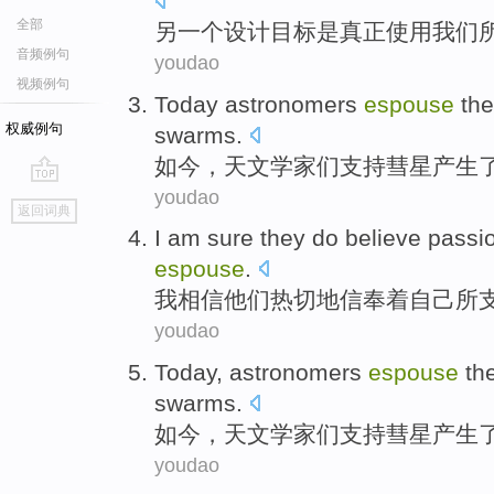
全部
另一个
设计目标
是
真正
使用
我们
音频例句
youdao
视频例句
Today
astronomers
espouse
the
权威例句
swarms
.
如今
，
天
文学家们支持
彗星
产生
youdao
go
返回词典
top
I
am sure
they
do believe
passi
espouse
.
我
相信
他们
热切
地信奉着
自己
所
youdao
Today
,
astronomers
espouse
th
swarms
.
如今
，
天
文学家们支持
彗星
产生
youdao