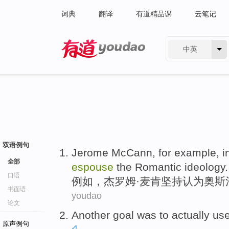
词典
翻译
有道精品课
云笔记
中英
有道 - 网易旗下搜索
双语例句
Jerome McCann
,
for example
,
i
全部
espouse
the
Romantic
ideology
.
口语
例如
，
杰罗姆
·麦肯
坚持
认为
奥斯
书面语
youdao
论文
Another
goal
was
to
actually
us
原声例句