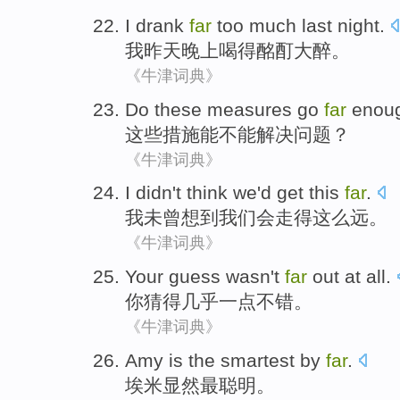
I
drank
far
too much
last
night
.
我
昨天
晚上
喝
得酩酊大醉。
《牛津词典》
Do
these
measures
go
far
enou
这些
措施
能
不能
解决问题？
《牛津词典》
I
didn't
think
we
'd
get
this
far
.
我
未曾
想到
我们
会
走
得
这么远。
《牛津词典》
Your
guess wasn't
far
out at all.
你
猜
得几乎一点不错。
《牛津词典》
Amy
is
the smartest
by
far
.
埃米
显然
最
聪明。