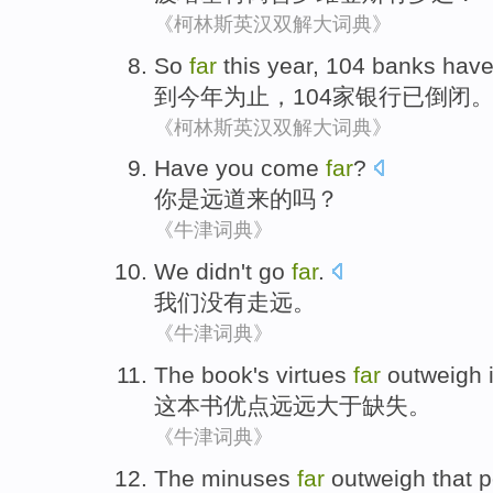
《柯林斯英汉双解大词典》
So
far
this year
, 104
banks
hav
到
今年
为止
，104
家银行
已
倒闭
《柯林斯英汉双解大词典》
Have
you
come
far
?
你
是
远道
来的吗？
《牛津词典》
We
didn't
go
far
.
我们
没有
走
远
。
《牛津词典》
The book
's
virtues
far
outweigh i
这本
书
优点
远远
大于
缺失。
《牛津词典》
The minuses
far
outweigh
that
p