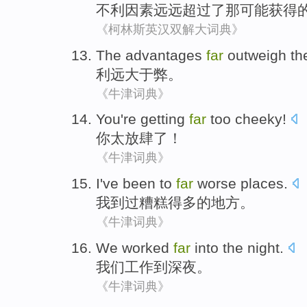
不利
因素
远远
超过了
那
可能
获得
《柯林斯英汉双解大词典》
The advantages
far
outweigh
th
利
远大
于弊。
《牛津词典》
You
're
getting
far
too cheeky
!
你
太
放肆
了！
《牛津词典》
I
've been
to
far
worse
places
.
我
到
过
糟糕
得多的
地方
。
《牛津词典》
We
worked
far
into the night
.
我们
工作
到
深夜。
《牛津词典》