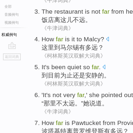
《牛津词典》
全部
The restaurant
is
not
far
from
he
音频例句
饭店
离
这儿
不远
。
视频例句
《牛津词典》
权威例句
How
far
is it
to
Malcy
?
这里
到
马尔锡
有
多
远
？
go
《柯林斯英汉双解大词典》
返回词典
top
It
's
been
quiet
so
far
.
到目前为止
还是安静
的
。
《柯林斯英汉双解大词典》
'
It
's not
very
far
,'
she
pointed out
“
那里
不
太远
。”
她
说道。
《牛津词典》
How
far
is
Pawtucket
from
Prov
波
塔基
特离普罗维登斯有
多
远
？