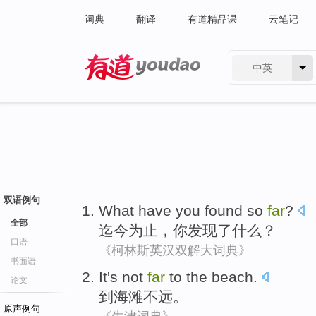
词典
翻译
有道精品课
云笔记
中英
有道 - 网易旗下搜索
双语例句
What
have
you
found
so
far
?
全部
迄今
为止，
你
发现了
什么
？
口语
《柯林斯英汉双解大词典》
书面语
It's not
far
to
the beach
.
论文
到
海滩
不远
。
原声例句