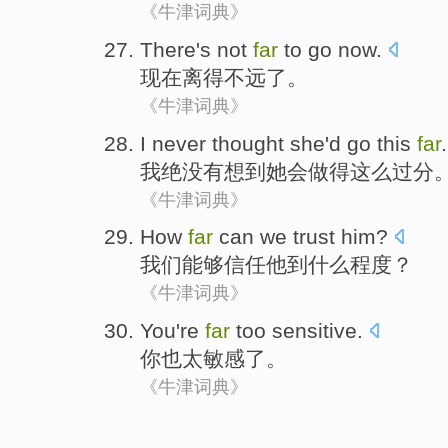
《牛津词典》
There
's not
far
to go now.
现在
离得
不远
了。
《牛津词典》
I
never
thought
she
'd
go
this
far
.
我
绝没有
想到
她
会
做
得
这么过分
《牛津词典》
How
far
can
we
trust
him
?
我们
能够
信任
他
到
什么
程度
？
《牛津词典》
You
're
far
too
sensitive
.
你
也
太
敏感
了。
《牛津词典》