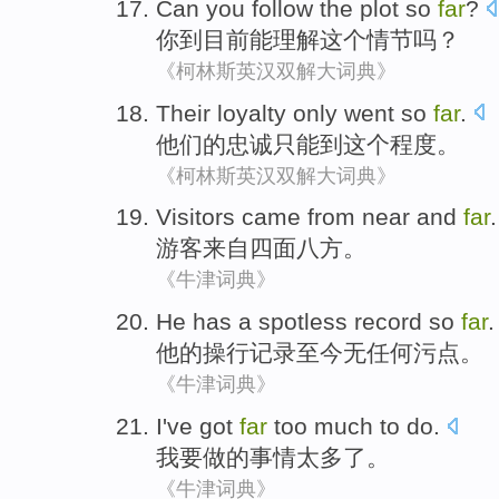
Can
you
follow
the
plot
so
far
?
你
到
目前
能
理解
这个
情节
吗？
《柯林斯英汉双解大词典》
Their
loyalty
only
went
so
far
.
他们的
忠诚
只能
到
这个
程度。
《柯林斯英汉双解大词典》
Visitors
came from
near and
far
.
游客
来自
四面
八方。
《牛津词典》
He
has a
spotless
record
so
far
.
他
的
操行
记录
至今
无任何污点。
《牛津词典》
I
've
got
far
too much
to
do
.
我
要
做
的事情
太多
了。
《牛津词典》