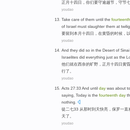
正月十四
日
，
你们
要
守
逾越节，
守节
youdao
Take
care
of
them
until
the
fourteent
of Israel must
slaughter them
at
twili
要留
到
本月
十四
日，
在
黄昏
的
时候
，
youdao
And
they
did
so
in
the
Desert
of
Sinai
Israelites
did
everything
just as
the L
他们
就
在
西奈
的
旷野
，
正月
十四
日
黄
行了。
youdao
Acts
27:33 And
until
day
was about t
saying,
Today
is
the
fourteenth
day
t
nothing
.
徒
二七33 从那时
到
天
快亮
，
保罗
一直
天了。
youdao