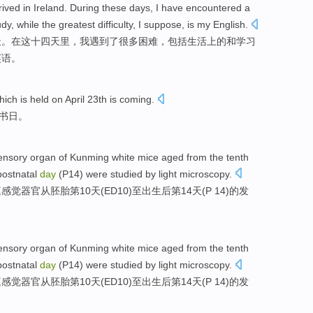
rived in
Ireland
.
During
these
days
,
I
have encountered
a
udy
,
while
the
greatest
difficulty
,
I
suppose,
is
my
English
.
天
。
在
这
十四
天
里，
我
遇到
了
很多
困难
，
包括
生活
上的
和
学习
英语。
ich is held on
April
23th
is coming.
书
日。
ensory
organ
of
Kunming
white
mice
aged
from
the tenth
postnatal
day
(
P14
)
were studied
by light
microscopy
.
庭
感觉
器官
从
胚胎
第10
天
(
ED10
)
至
出生
后第14天(P 14)的发
ensory
organ
of
Kunming
white
mice
aged
from
the tenth
postnatal
day
(
P14
)
were studied
by light
microscopy
.
庭
感觉
器官
从
胚胎
第10
天
(
ED10
)
至
出生
后第14天(P 14)的发