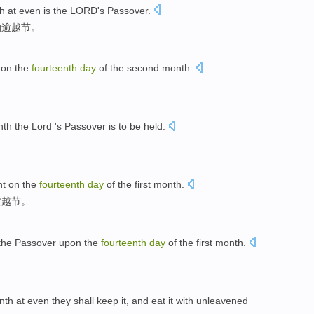
h
at even
is
the LORD
's
Passover
.
的
逾越节。
on the
fourteenth
day
of
the second month.
onth
the Lord
's
Passover
is
to be held.
ht
on
the
fourteenth
day
of
the first month.
逾越
节
。
the
Passover
upon the
fourteenth
day
of
the first month.
。
nth
at
even
they
shall
keep
it,
and
eat
it
with
unleavened