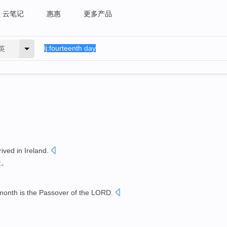
云笔记
惠惠
更多产品
英
rived in
Ireland
.
天
。
 month
is
the
Passover
of the
LORD
.