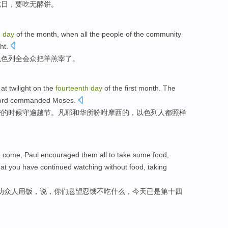
七
日
，要吃
无酵
饼
。
h
day
of
the month,
when
all the people
of
the community
ght
.
以色列
全会众把羊羔
宰
了。
at twilight
on the
fourteenth
day
of the first
month
. The
ord
commanded
Moses
.
昏
的
时候守逾越
节
。凡
耶和华
所
吩咐
摩西
的，
以色列人
都照样
o
come
,
Paul
encouraged
them all to take some
food
,
hat
you
have continued watching
without
food, taking
劝
众人用饭，说，
你们
悬望忍饿
不
吃
什么
，
今天
已
是
第十四