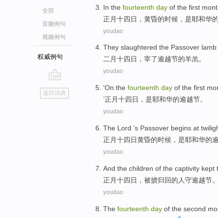
In the
fourteenth
day
of
the first
mont
全部
正月
十四
日，黄昏
的
时候，
是
耶和华
音频例句
youdao
视频例句
They
slaughtered
the
Passover
lamb
权威例句
二月十四日
，
宰
了
逾越节
的
羊羔
。
youdao
go
'On the
fourteenth
day
of the
first m
返回词典
top
’
正月十四日
，
是
耶和华
的
逾越节
。
youdao
The
Lord '
s Passover begins
at twilig
正月十四日
黄昏
的
时候，是
耶和华
的
youdao
And the children
of
the
captivity
kept 
正月十四
日，被
掳
归回
的
人
守逾越节
youdao
The
fourteenth
day
of the
second mo