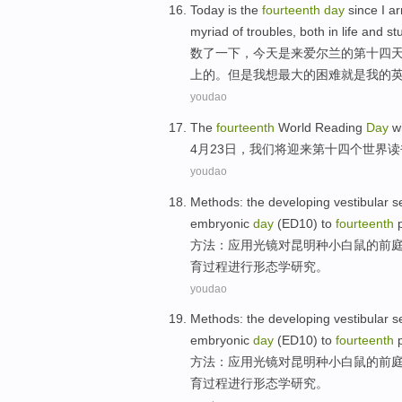
Today
is
the
fourteenth
day
since I
ar
myriad of
troubles
,
both
in
life
and
st
数了一下，
今天
是
来
爱尔兰
的
第十四
上的。
但是
我
想
最大
的
困难
就是
我
的
youdao
The
fourteenth
World
Reading
Day
wh
4月
23
日
，我们将迎来
第十四个
世界
读
youdao
Methods
:
the
developing vestibular
s
embryonic
day
(ED10)
to
fourteenth
方法
：应用
光镜
对
昆明
种小
白鼠
的
前
育过程
进行
形态学研究。
youdao
Methods
:
the
developing vestibular
s
embryonic
day
(ED10)
to
fourteenth
方法
：应用
光镜
对
昆明
种小
白鼠
的
前
育过程
进行
形态学研究。