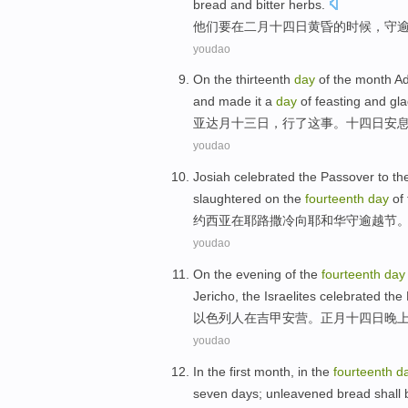
bread
and
bitter
herbs.
他们
要
在
二月
十四
日黄昏
的
时候，
守
youdao
On the
thirteenth
day
of the
month
Ad
and made
it
a
day
of feasting
and
gl
亚
达
月
十三
日
，行了
这
事。
十四
日
安
youdao
Josiah
celebrated the
Passover
to
th
slaughtered
on
the
fourteenth
day
of
约西亚
在
耶路撒冷
向
耶和华
守
逾越
节
youdao
On the
evening
of the
fourteenth
day
Jericho
, the
Israelites
celebrated the
以色列人
在
吉甲
安营
。
正月十四日
晚
youdao
In the first month, in the
fourteenth
d
seven
days
;
unleavened
bread
shall