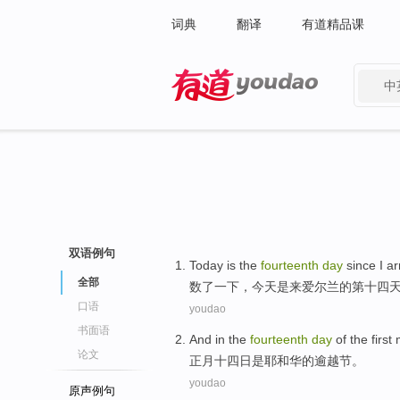
词典
翻译
有道精品课
中
有道 - 网易旗下搜索
双语例句
Today
is
the
fourteenth
day
since I
ar
全部
数了一下，
今天
是
来
爱尔兰
的
第十四
口语
youdao
书面语
And in the
fourteenth
day
of
the first
论文
正月十四
日
是
耶和华
的
逾越节
。
youdao
原声例句