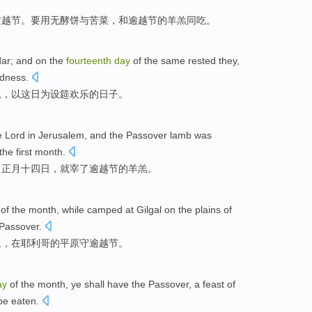
逾越节。
要
用
无
酵
饼
与苦菜，
和
逾越节的羊羔同
吃
。
ar
; and on
the
fourteenth
day
of
the same
rested
they,
adness
.
息
，以
这
日
为
设筵欢乐
的
日子
。
e
Lord
in
Jerusalem
, and the Passover
lamb
was
the first month.
。
正月十四日
，
就
宰
了
逾越节
的
羊羔
。
of the month,
while
camped
at
Gilgal on
the
plains
of
Passover
.
上
，
在
耶利哥
的
平原
守逾越节
。
ay
of the month,
ye
shall
have
the Passover
,
a feast
of
 be
eaten
.