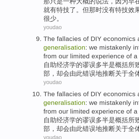
那
只是
一种
大概的说法
，
因为
早
就有
特技了。
但
那时
没有
特技
效
很少。
youdao
The
fallacies
of
DIY
economics
generalisation
:
we
mistakenly
in
from our
limited
experience
of
a 
自助
经济学
的
谬误
多半
是
概括
所
部，却会由此
错误
地
推断
关于
全
youdao
The
fallacies
of
DIY
economics
generalisation
:
we
mistakenly
in
from our
limited
experience
of
a 
自助
经济学
的
谬误
多半
是
概括
所
部，却会由此
错误
地
推断
关于
全
youdao