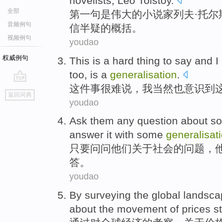
novelists
,
Leo
Tolstoy
.
全部
第
一句
是
伟大
的
小说家
列夫·
托尔
音频例句
信半疑
的
概括
。
视频例句
youdao
权威例句
This
is
a
hard
thing
to say and
I
too
,
is
a
generalisation
.
这件
事很难说
，
我
当然
也
意识
到
go
返回词典
top
youdao
Ask
them
any
question
about
so
answer
it
with
some
generalisat
只要问问
他们
关于
社会
的
问题
，
答
。
youdao
By
surveying the
global
landsca
about
the
movement
of
prices
s