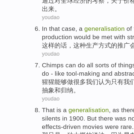
通过
对
全球
经济
的
考察，
关于
价
出来
。
youdao
In that case
, a
generalisation
of
production would be met
with
st
这样
的话，这种
生产
方式
的
推广
youdao
Chimps
can
do
all
sorts of thing
do -
like
tool-making
and
abstra
猩猩
能够
做
很多
我们
认为
只有
我
抽象
和
归纳
。
youdao
That
is
a
generalisation
,
as
ther
silents
in
1900.
But
there was
n
effects-driven
movies
were
rare
.