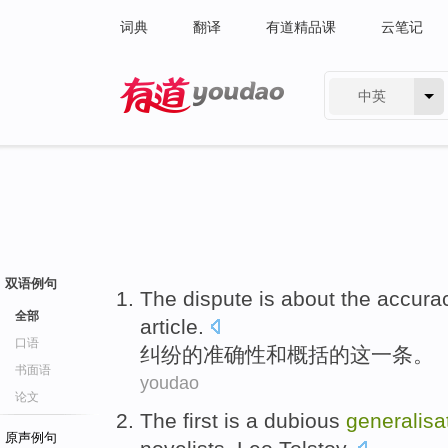
词典
翻译
有道精品课
云笔记
中英
有道 - 网易旗下搜索
双语例句
The dispute is about
the
accura
全部
article
.
口语
纠纷
的
准确性
和
概括
的
这
一
条
。
书面语
youdao
论文
The first
is
a dubious
generalisa
原声例句