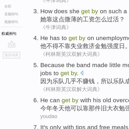
《牛津词典》
全部
How
does
she
get
by
on
such a
音频例句
她
靠
这点
微薄
的工资
怎么
过活？
视频例句
《牛津词典》
权威例句
He
has to
get
by
on
unemploym
他
不得不
靠
失业
救济金勉强度日
go
《柯林斯英汉双解大词典》
返回词典
top
Because
the
band
made
little
m
jobs
to
get
by
.
因为
乐队
几乎不
赚钱
，所以乐队
《柯林斯英汉双解大词典》
He
can
get
by
with
his
old
overc
今年
冬天
他
可以
靠
那
件
旧
大衣
勉
youdao
It's only
with
tips
and
free
meals