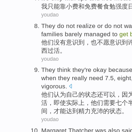
我
只能
靠
小费
和
免费
餐食
勉强度
youdao
They
do
not
realize
or
do
not
wa
families
barely managed to
get
他们
没有
意识
到，
也
不
愿
意识到
西
过活
。
youdao
They
think
they
're okay
becaus
when
they
really
need 7.5,
eight
vigorous
.
他们
认为
自己
的状态
还
可以，
因
活，
即使
实际上
，他们
需要
七个
间，才能达到精力充沛的状态。
youdao
Margaret
Thatcher
was also sai