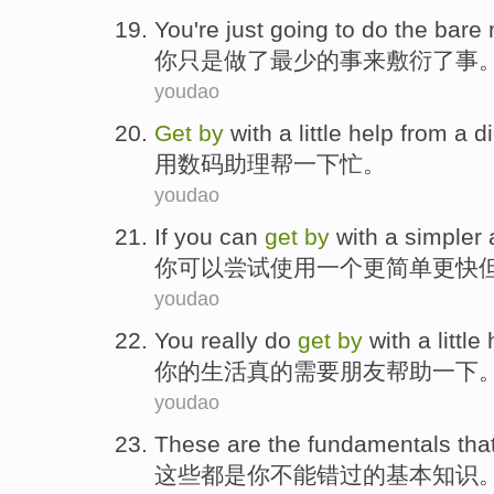
You
're just
going
to do
the bare
你
只是
做
了
最少的事来敷衍了事
youdao
Get
by
with
a
little
help
from a
di
用
数码
助理
帮
一下
忙。
youdao
If you
can
get
by
with
a
simpler
你
可以
尝试
使用
一个
更简单
更快
youdao
You
really do
get
by
with a
little
你
的生活
真的
需要朋友
帮助
一下
youdao
These
are
the
fundamentals
tha
这些
都是
你
不能
错过
的
基本
知识