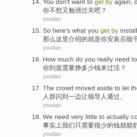
You
don't want to
get
by
again
, 
你
不想
又勉强
过关
吧？
youdao
So
here
's
what
you
get
by
instal
那么
这里介绍
的就是
你
安装后
能
youdao
How much
do
you
really
need to
你
到底
需要
挣
多少
钱
来
过活？
youdao
The crowd
moved
aside
to
let
t
人群
闪到
一边
让
领导人
通过。
youdao
We
need
very little
to
actually
c
事实上
我们
只
需要
很少
的
钱就能
youdao