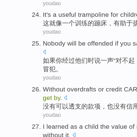
youdao
It
's
a
useful
trampoline
for
child
这
就
像
一个
训练
的蹦床，
有助于
youdao
Nobody will be
offended
if
you
s
如果
你
经过
他们
时说一
声
“
对不起
冒犯
。
youdao
Without
overdrafts
or
credit CA
get
by
.
没有
可以
透支
的款项，也没有
信
youdao
I
learned
as
a
child
the
value
of
without it.