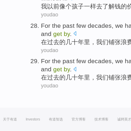
我
以前
像
个
孩子一样
去
了解
钱
的
youdao
For
the past
few decades
,
we
ha
and
get
by
.
在
过去
的
几十
年里，
我们
铺张浪
youdao
For
the past
few decades
,
we
ha
and
get
by
.
在
过去
的
几十
年里，
我们
铺张浪
youdao
关于有道
Investors
有道智选
官方博客
技术博客
诚聘英