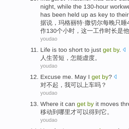
night,
while
the
130-
hour
workw
has
been
held up as
key
to
their
据说，
玛格丽特
·
撒切尔每晚只睡
作130个
小时
，
这
一
工作
时长
是
youdao
Life
is too short
to just
get
by
.
人生
苦
短，怎能虚度。
youdao
Excuse me
.
May
I
get
by
?
对不起
，
我
可以
上车
吗？
youdao
Where
it
can
get
by
it
moves
thr
移动
到哪里
才
可以
得到
它
。
youdao