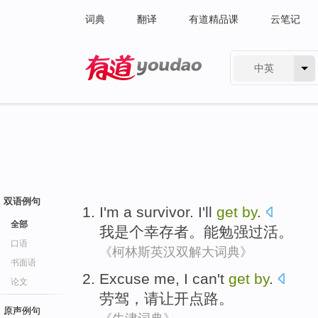
词典
翻译
有道精品课
云笔记
中英
有道 - 网易旗下搜索
双语例句
I
'm a
survivor
.
I'll
get
by
.
全部
我
是个
幸存者
。
能
勉强过活。
口语
《柯林斯英汉双解大词典》
书面语
Excuse
me, I can't
get
by
.
论文
劳驾，
请让开点路
。
原声例句